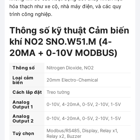
hóa thạch như xe cộ, nhà máy điện, và các quy
trình công nghiệp.
Thông số kỹ thuật Cảm biến
khí NO2 SNO.W51.M (4-
20MA + 0-10V MODBUS)
Thông số
Nitrogen Dioxide, NO2
Loại cảm
20mm Electro-Chemical
biến
Cách lắp đặt
Treo tường
Analog
0-10V, 4-20mA, 0-5V, 2-10V, 1-5V
Output 1
Analog
0-10V, 4-20mA, 0-5V, 2-10V, 1-5V
Output 2
Modbus/RS485, Display, Relay x1,
Tuỳ chọn
Relay x2, Buzzer