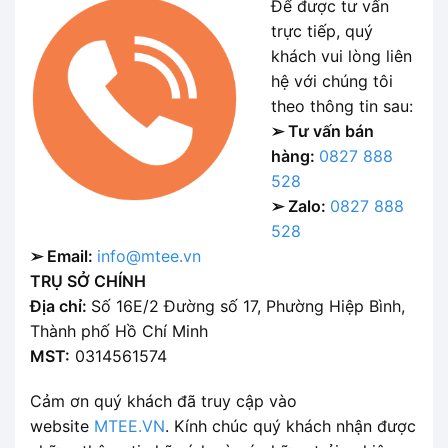
Để được tư vấn
trực tiếp, quý
khách vui lòng liên
hệ với chúng tôi
theo thông tin sau:
➢ Tư vấn bán
hàng:
0827 888
528
➢ Zalo:
0827 888
528
➢ Email:
info@mtee.vn
TRỤ SỞ CHÍNH
Địa chỉ:
Số 16E/2 Đường số 17, Phường Hiệp Bình,
Thành phố Hồ Chí Minh
MST:
0314561574
Cảm ơn quý khách đã truy cập vào
website
MTEE.VN
. Kính chúc quý khách nhận được