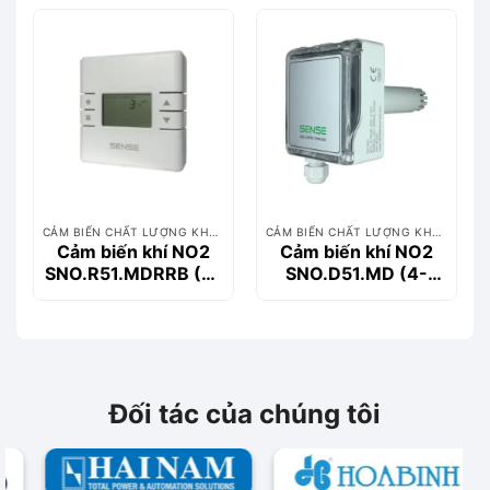
CẢM BIẾN CHẤT LƯỢNG KHÔNG KHÍ
CẢM BIẾN CHẤT LƯỢNG KHÔNG KHÍ
Cảm biến khí NO2
Cảm biến khí NO2
SNO.R51.MDRRB (4-
SNO.D51.MD (4-
20MA + 0-10V
20MA + 0-10V
MODBUS + LCD +
MODBUS + LCD)
2XRELAYS +
BUZZER)
Đối tác của chúng tôi