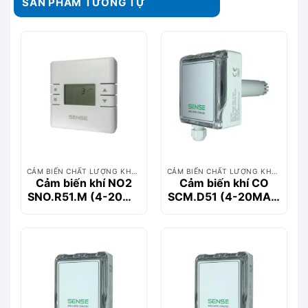
SẢN PHẨM TƯƠNG TỰ
CẢM BIẾN CHẤT LƯỢNG KHÔNG KHÍ
CẢM BIẾN CHẤT LƯỢNG KHÔNG KHÍ
Cảm biến khí NO2
Cảm biến khí CO
SNO.R51.M (4-20MA
SCM.D51 (4-20MA +
+ 0-10V MODBUS)
0-10V)