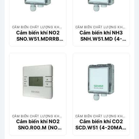
CẢM BIẾN CHẤT LƯỢNG KHÔNG KHÍ
CẢM BIẾN CHẤT LƯỢNG KHÔNG KHÍ
Cảm biến khí NO2
Cảm biến khí NH3
SNO.W51.MDRRB
SNH.W51.MD (4-
(4-20MA + 0-10V
20MA + 0-10V
MODBUS + LCD +
MODBUS + LCD)
2XRELAYS +
BUZZER)
CẢM BIẾN CHẤT LƯỢNG KHÔNG KHÍ
CẢM BIẾN CHẤT LƯỢNG KHÔNG KHÍ
Cảm biến khí NO2
Cảm biến khí CO2
SNO.R00.M (NO
SCD.W51 (4-20MA +
OUTPUT MODBUS)
0-10V)