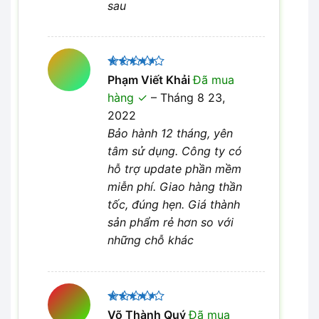
sau
Được
Phạm Viết Khải
Đã mua
xếp hạng
hàng
–
Tháng 8 23,
4
5 sao
2022
Bảo hành 12 tháng, yên
tâm sử dụng. Công ty có
hỗ trợ update phần mềm
miễn phí. Giao hàng thần
tốc, đúng hẹn. Giá thành
sản phẩm rẻ hơn so với
những chỗ khác
Được
Võ Thành Quý
Đã mua