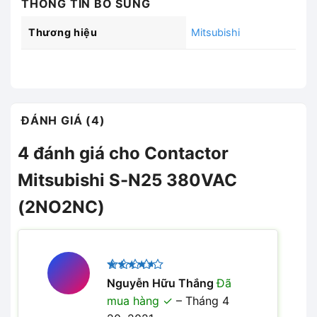
THÔNG TIN BỔ SUNG
Thương hiệu
Mitsubishi
ĐÁNH GIÁ (4)
4 đánh giá cho
Contactor
Mitsubishi S-N25 380VAC
(2NO2NC)
Được
Nguyễn Hữu Thắng
Đã
xếp hạng
mua hàng
–
Tháng 4
4
5 sao