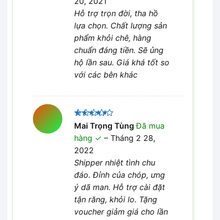
20, 2021
Hỗ trợ trọn đời, tha hồ
lựa chọn. Chất lượng sản
phẩm khỏi chê, hàng
chuẩn đáng tiền. Sẽ ủng
hộ lần sau. Giá khá tốt so
với các bên khác
Được
Mai Trọng Tùng
Đã mua
xếp hạng
hàng
–
Tháng 2 28,
4
5 sao
2022
Shipper nhiệt tình chu
đáo. Đỉnh của chóp, ưng
ý dã man. Hỗ trợ cài đặt
tận răng, khỏi lo. Tặng
voucher giảm giá cho lần