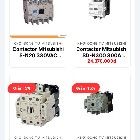
KHỞI ĐỘNG TỪ MITSUBISHI
KHỞI ĐỘNG TỪ MITSUBISHI
Contactor Mitsubishi
Contactor Mitsubishi
S-N20 380VAC
SD-N300 300A
24,370,000
₫
(1NO1NC)
2NO+2NC 24V
Giá
Giá
gốc
hiện
là:
tại
29,000,000₫.
là:
24,370,000₫.
Giảm 5%
Giảm 15%
KHỞI ĐỘNG TỪ MITSUBISHI
KHỞI ĐỘNG TỪ MITSUBISHI