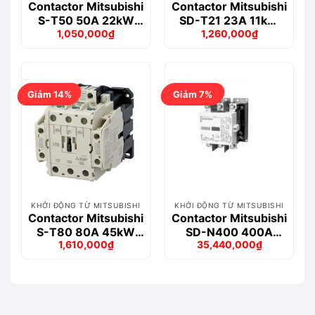
Contactor Mitsubishi
Contactor Mitsubishi
S-T50 50A 22kW
SD-T21 23A 11kW
1,050,000
₫
1,260,000
₫
AC200V 3P
DC48V 3P
Giá
Giá
Giá
Giá
gốc
hiện
gốc
hiện
là:
tại
là:
tại
1,102,000₫.
là:
1,486,000₫.
là:
1,050,000₫.
1,260,000₫.
Giảm 14%
Giảm 7%
KHỞI ĐỘNG TỪ MITSUBISHI
KHỞI ĐỘNG TỪ MITSUBISHI
Contactor Mitsubishi
Contactor Mitsubishi
S-T80 80A 45kW
SD-N400 400A
1,610,000
₫
35,440,000
₫
AC200V 3P
2NO+2NC 24V
Giá
Giá
Giá
Giá
gốc
hiện
gốc
hiện
là:
tại
là:
tại
1,867,000₫.
là:
38,275,000₫.
là:
1,610,000₫.
35,440,000₫.