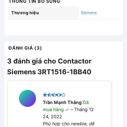
THÔNG TIN BỔ SUNG
Thương hiệu
Siemens
ĐÁNH GIÁ (3)
3 đánh giá cho
Contactor
Siemens 3RT1516-1BB40
Được
Trần Mạnh Thắng
Đã
xếp hạng
mua hàng
–
Tháng 12
4
5 sao
24, 2022
Phù hợp cho newbie, dễ