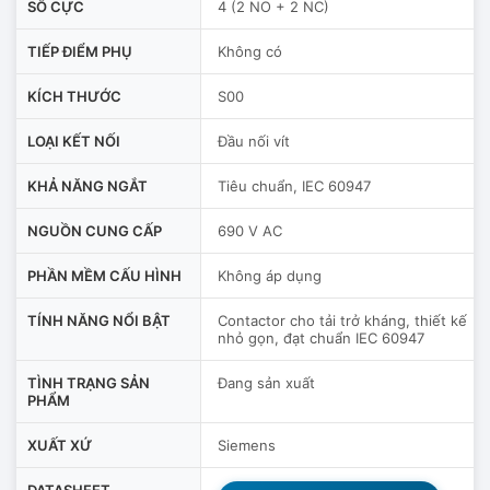
SỐ CỰC
4 (2 NO + 2 NC)
TIẾP ĐIỂM PHỤ
Không có
KÍCH THƯỚC
S00
LOẠI KẾT NỐI
Đầu nối vít
KHẢ NĂNG NGẮT
Tiêu chuẩn, IEC 60947
NGUỒN CUNG CẤP
690 V AC
PHẦN MỀM CẤU HÌNH
Không áp dụng
TÍNH NĂNG NỔI BẬT
Contactor cho tải trở kháng, thiết kế
nhỏ gọn, đạt chuẩn IEC 60947
TÌNH TRẠNG SẢN
Đang sản xuất
PHẨM
XUẤT XỨ
Siemens
DATASHEET