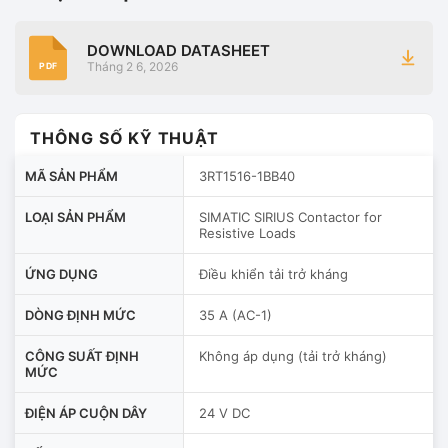
DOWNLOAD DATASHEET
Tháng 2 6, 2026
PDF
THÔNG SỐ KỸ THUẬT
MÃ SẢN PHẨM
3RT1516-1BB40
LOẠI SẢN PHẨM
SIMATIC SIRIUS Contactor for
Resistive Loads
ỨNG DỤNG
Điều khiển tải trở kháng
DÒNG ĐỊNH MỨC
35 A (AC-1)
CÔNG SUẤT ĐỊNH
Không áp dụng (tải trở kháng)
MỨC
ĐIỆN ÁP CUỘN DÂY
24 V DC