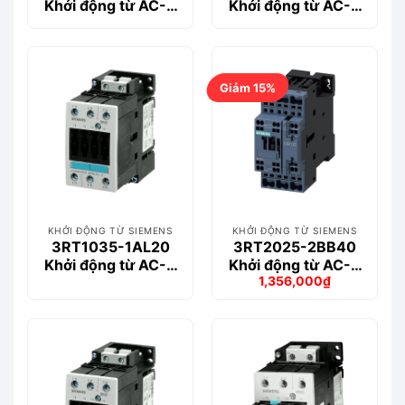
Khởi động từ AC-3
Khởi động từ AC-3
40 A, 18.5 kW /
40 A, 18.5 kW /
400V
400V
Giảm 15%
KHỞI ĐỘNG TỪ SIEMENS
KHỞI ĐỘNG TỪ SIEMENS
3RT1035-1AL20
3RT2025-2BB40
Khởi động từ AC-3
Khởi động từ AC-3
1,356,000
₫
40 A, 18.5 kW /
17 A, 7.5 kW / 400 V
Giá
Giá
400V
gốc
hiện
là:
tại
1,586,000₫.
là:
1,356,000₫.