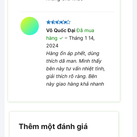
Được xếp
Võ Quốc Đại
Đã mua
5
hạng
5
hàng
–
Tháng 1 14,
sao
2024
Hàng ổn áp phết, dùng
thích dã man. Mình thấy
bên này tư vấn nhiệt tình,
giải thích rõ ràng. Bên
này giao hàng khả nhanh
Thêm một đánh giá