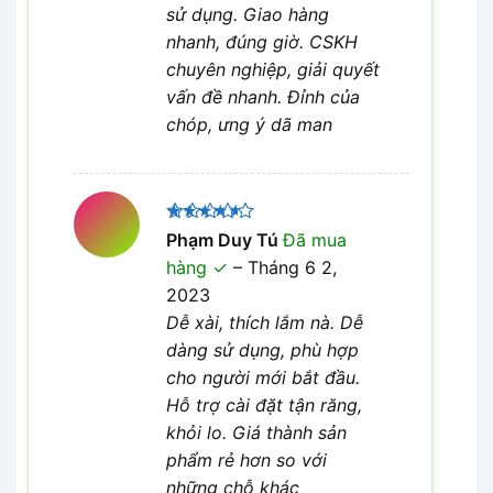
sử dụng. Giao hàng
nhanh, đúng giờ. CSKH
chuyên nghiệp, giải quyết
vấn đề nhanh. Đỉnh của
chóp, ưng ý dã man
Được
Phạm Duy Tú
Đã mua
xếp hạng
hàng
–
Tháng 6 2,
4
5 sao
2023
Dễ xài, thích lắm nà. Dễ
dàng sử dụng, phù hợp
cho người mới bắt đầu.
Hỗ trợ cài đặt tận răng,
khỏi lo. Giá thành sản
phẩm rẻ hơn so với
những chỗ khác