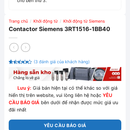
cho bên thứ 3.
Trang chủ
Khởi động từ
Khởi động từ Siemens
/
/
Contactor Siemens 3RT1516-1BB40
(
3
đánh giá của khách hàng)
4.33
3
trên
5 dựa
trên
đánh
giá
Lưu ý:
Giá bán hiện tại có thể khác so với giá
hiển thị trên website, vui lòng liên hệ hoặc
YÊU
CẦU BÁO GIÁ
bên dưới để nhận được mức giá ưu
đãi nhất
YÊU CẦU BÁO GIÁ