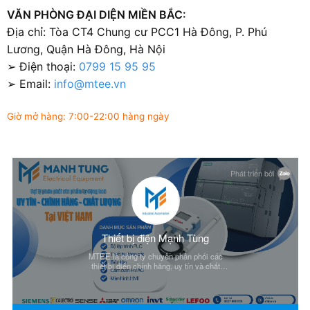
VĂN PHÒNG ĐẠI DIỆN MIỀN BẮC:
Địa chỉ: Tòa CT4 Chung cư PCC1 Hà Đông, P. Phú
Lương, Quận Hà Đông, Hà Nội
➢ Điện thoại:
0799 15 95 95
➢ Email:
info@mtee.vn
Giờ mở hàng: 7:00-22:00 hàng ngày