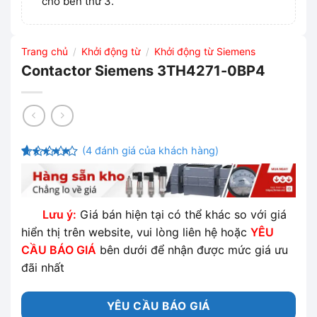
cho bên thứ 3.
Trang chủ
Khởi động từ
Khởi động từ Siemens
/
/
Contactor Siemens 3TH4271-0BP4
(
4
đánh giá của khách hàng)
4.75
4
trên
5 dựa trên
đánh giá
Lưu ý:
Giá bán hiện tại có thể khác so với giá
hiển thị trên website, vui lòng liên hệ hoặc
YÊU
CẦU BÁO GIÁ
bên dưới để nhận được mức giá ưu
đãi nhất
YÊU CẦU BÁO GIÁ