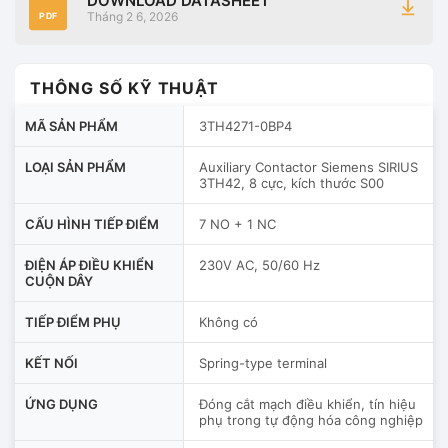
DOWNLOAD DATASHEET
Tháng 2 6, 2026
PDF
THÔNG SỐ KỸ THUẬT
MÃ SẢN PHẨM
3TH4271-0BP4
LOẠI SẢN PHẨM
Auxiliary Contactor Siemens SIRIUS
3TH42, 8 cực, kích thước S00
CẤU HÌNH TIẾP ĐIỂM
7 NO + 1 NC
ĐIỆN ÁP ĐIỀU KHIỂN
230V AC, 50/60 Hz
CUỘN DÂY
TIẾP ĐIỂM PHỤ
Không có
KẾT NỐI
Spring-type terminal
ỨNG DỤNG
Đóng cắt mạch điều khiển, tín hiệu
phụ trong tự động hóa công nghiệp