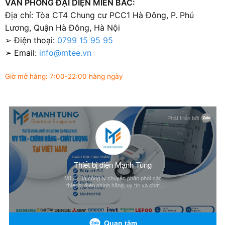
VĂN PHÒNG ĐẠI DIỆN MIỀN BẮC:
Địa chỉ: Tòa CT4 Chung cư PCC1 Hà Đông, P. Phú
Lương, Quận Hà Đông, Hà Nội
➢ Điện thoại:
0799 15 95 95
➢ Email:
info@mtee.vn
Giờ mở hàng: 7:00-22:00 hàng ngày