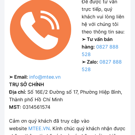
Để được tư vấn
trực tiếp, quý
khách vui lòng liên
hệ với chúng tôi
theo thông tin sau:
➢ Tư vấn bán
hàng:
0827 888
528
➢ Zalo:
0827 888
528
➢ Email:
info@mtee.vn
TRỤ SỞ CHÍNH
Địa chỉ:
Số 16E/2 Đường số 17, Phường Hiệp Bình,
Thành phố Hồ Chí Minh
MST:
0314561574
Cảm ơn quý khách đã truy cập vào
website
MTEE.VN
. Kính chúc quý khách nhận được