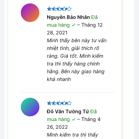
Được
Nguyễn Bảo Nhân
Đã
xếp hạng
mua hàng
–
Tháng 12
4
5 sao
28, 2021
Mình thấy bên này tư vấn
nhiệt tình, giải thích rõ
ràng. Giá tốt. Mình kiểm
tra thì thấy hàng chính
hãng. Bên này giao hàng
khá nhanh
Được xếp
Đỗ Văn Tường Tứ
Đã
5
hạng
5
mua hàng
–
Tháng 4
sao
26, 2022
Mình kiểm tra thì thấy