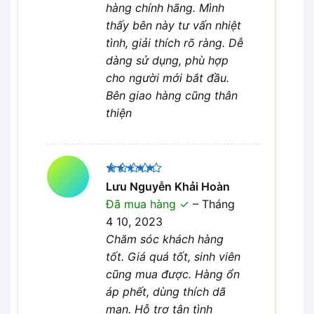
hàng chính hãng. Mình
thấy bên này tư vấn nhiệt
tình, giải thích rõ ràng. Dễ
dàng sử dụng, phù hợp
cho người mới bắt đầu.
Bên giao hàng cũng thân
thiện
Được xếp
Lưu Nguyễn Khải Hoàn
5
hạng
5
Đã mua hàng
–
Tháng
sao
4 10, 2023
Chăm sóc khách hàng
tốt. Giá quá tốt, sinh viên
cũng mua được. Hàng ổn
áp phết, dùng thích dã
man. Hỗ trợ tận tình