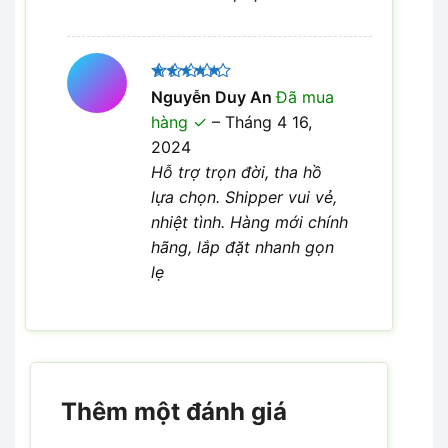
Được xếp
Nguyễn Duy An
Đã mua
5
hạng
5
hàng
–
Tháng 4 16,
sao
2024
Hỗ trợ trọn đời, tha hồ
lựa chọn. Shipper vui vẻ,
nhiệt tình. Hàng mới chính
hãng, lắp đặt nhanh gọn
lẹ
Thêm một đánh giá