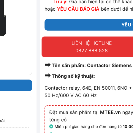
Lưu ý:
Giá bán hiện tại có thể khác 
hoặc
YÊU CẦU BÁO GIÁ
bên dưới để n
YÊU 
LIÊN HỆ HOTLINE
0827 888 528
➡
Tên sản phẩm: Contactor Sieme
➡
Thông số kỹ thuật:
Contactor relay, 64E, EN 50011, 6NO +
50 Hz/600 V AC 60 Hz
Đặt mua sản phẩm tại
MTEE.vn
ngay
từng có
ái.
Miễn phí giao hàng cho đơn hàng từ
10.0