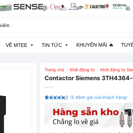
KHUYẾN MÃI 🔥
TUY
VỀ MTEE
TIN TỨC
Trang chủ
Khởi động từ
Khởi động từ Si
/
/
Contactor Siemens 3TH4364
(
5
đánh giá của khách hàng)
4.4
5
trên
5 dựa
trên
đánh
giá