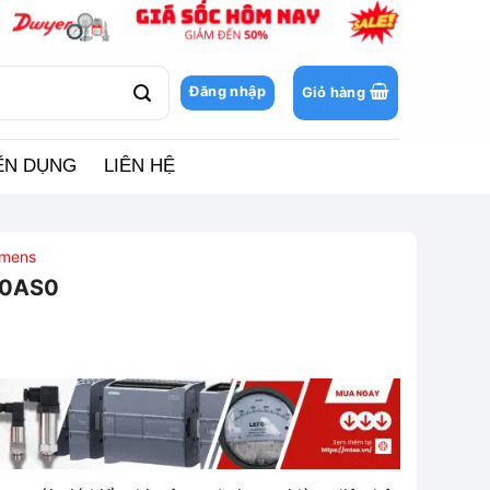
Đăng nhập
Giỏ hàng
ỂN DỤNG
LIÊN HỆ
emens
-0AS0