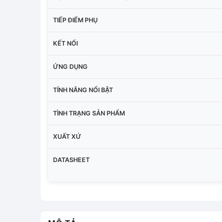
TIẾP ĐIỂM PHỤ
KẾT NỐI
ỨNG DỤNG
TÍNH NĂNG NỔI BẬT
TÌNH TRẠNG SẢN PHẨM
XUẤT XỨ
DATASHEET