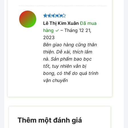
Được xếp
Lê Thị Kim Xuân
Đã mua
5
hạng
5
hàng
–
Tháng 12 21,
sao
2023
Bên giao hàng cũng thân
thiện. Dễ xài, thích lắm
nà. Sản phẩm bao bọc
tốt, tuy nhiên vẫn bị
bong, có thể do quá trình
vận chuyển
Thêm một đánh giá