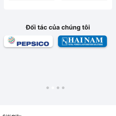
4AF01-1MA0
4AF10-2SA0
Đối tác của chúng tôi