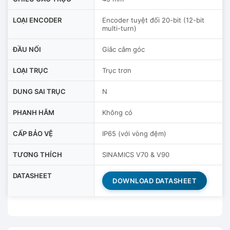
LOẠI ENCODER
Encoder tuyệt đối 20-bit (12-bit
multi-turn)
ĐẦU NỐI
Giắc cắm góc
LOẠI TRỤC
Trục trơn
DUNG SAI TRỤC
N
PHANH HÃM
Không có
CẤP BẢO VỆ
IP65 (với vòng đệm)
TƯƠNG THÍCH
SINAMICS V70 & V90
DATASHEET
DOWNLOAD DATASHEET