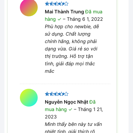
Được
Mai Thành Trung
Đã mua
xếp hạng
hàng
–
Tháng 6 1, 2022
4
5 sao
Phù hợp cho newbie, dễ
sử dụng. Chất lượng
chính hãng, không phải
dạng vừa. Giá rẻ so với
thị trường. Hỗ trợ tận
tình, giải đáp mọi thắc
mắc
Được
Nguyễn Ngọc Nhật
Đã
xếp hạng
mua hàng
–
Tháng 1 21,
4
5 sao
2023
Mình thấy bên này tư vấn
nhiệt tình, giải thích rõ