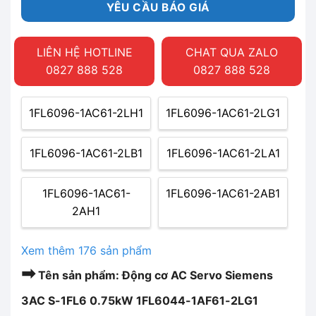
YÊU CẦU BÁO GIÁ
LIÊN HỆ HOTLINE
CHAT QUA ZALO
0827 888 528
0827 888 528
1FL6096-1AC61-2LH1
1FL6096-1AC61-2LG1
1FL6096-1AC61-2LB1
1FL6096-1AC61-2LA1
1FL6096-1AC61-
1FL6096-1AC61-2AB1
2AH1
Xem thêm 176 sản phẩm
➡
Tên sản phẩm: Động cơ AC Servo Siemens
3AC S-1FL6 0.75kW 1FL6044-1AF61-2LG1