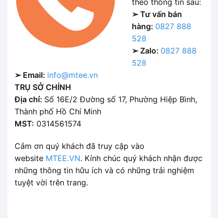
theo thông tin sau:
➢ Tư vấn bán
hàng:
0827 888
528
➢ Zalo:
0827 888
528
➢ Email:
info@mtee.vn
TRỤ SỞ CHÍNH
Địa chỉ:
Số 16E/2 Đường số 17, Phường Hiệp Bình,
Thành phố Hồ Chí Minh
MST:
0314561574
Cảm ơn quý khách đã truy cập vào
website
MTEE.VN
. Kính chúc quý khách nhận được
những thông tin hữu ích và có những trải nghiệm
tuyệt vời trên trang.