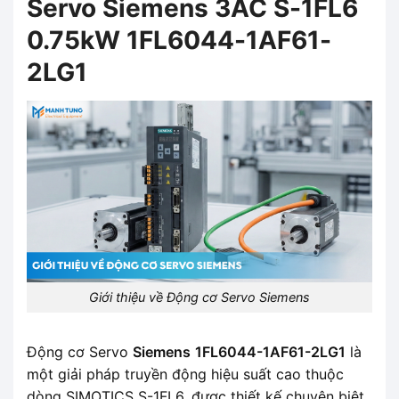
Servo Siemens 3AC S-1FL6
0.75kW 1FL6044-1AF61-
2LG1
Giới thiệu về Động cơ Servo Siemens
Động cơ Servo
Siemens
1FL6044-1AF61-2LG1
là
một giải pháp truyền động hiệu suất cao thuộc
dòng SIMOTICS S-1FL6, được thiết kế chuyên biệt