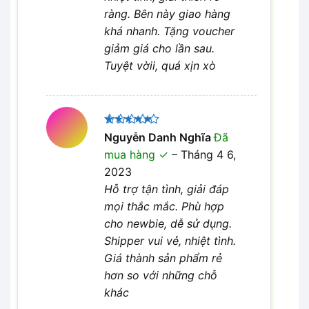
ràng. Bên này giao hàng
khá nhanh. Tặng voucher
giảm giá cho lần sau.
Tuyệt vờii, quá xịn xò
Được xếp
Nguyễn Danh Nghĩa
Đã
5
hạng
5
mua hàng
–
Tháng 4 6,
sao
2023
Hỗ trợ tận tình, giải đáp
mọi thắc mắc. Phù hợp
cho newbie, dễ sử dụng.
Shipper vui vẻ, nhiệt tình.
Giá thành sản phẩm rẻ
hơn so với những chỗ
khác