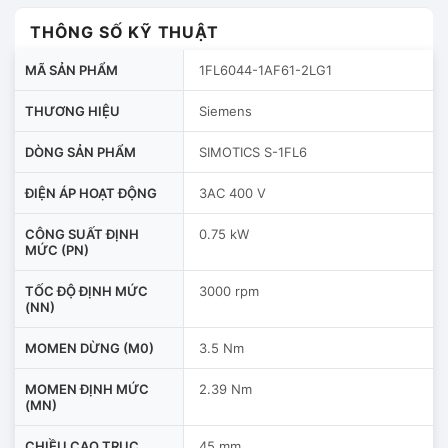
THÔNG SỐ KỸ THUẬT
MÃ SẢN PHẨM
1FL6044-1AF61-2LG1
THƯƠNG HIỆU
Siemens
DÒNG SẢN PHẨM
SIMOTICS S-1FL6
ĐIỆN ÁP HOẠT ĐỘNG
3AC 400 V
CÔNG SUẤT ĐỊNH
0.75 kW
MỨC (PN)
TỐC ĐỘ ĐỊNH MỨC
3000 rpm
(NN)
MOMEN DỪNG (M0)
3.5 Nm
MOMEN ĐỊNH MỨC
2.39 Nm
(MN)
CHIỀU CAO TRỤC
45 mm