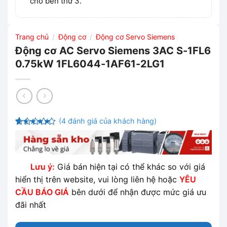
cho bên thứ 3.
Trang chủ
Động cơ
Động cơ Servo Siemens
/
/
Động cơ AC Servo Siemens 3AC S-1FL6
0.75kW 1FL6044-1AF61-2LG1
(
4
đánh giá của khách hàng)
4.5
4
trên
5 dựa trên
đánh giá
Lưu ý:
Giá bán hiện tại có thể khác so với giá
hiển thị trên website, vui lòng liên hệ hoặc
YÊU
CẦU BÁO GIÁ
bên dưới để nhận được mức giá ưu
đãi nhất