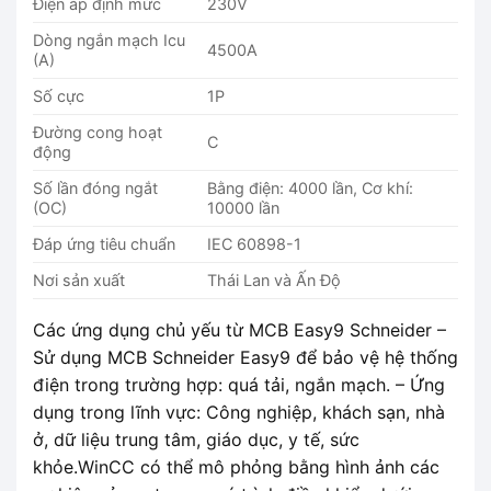
Điện áp định mức
230V
Dòng ngắn mạch Icu
4500A
(A)
Số cực
1P
Đường cong hoạt
C
động
Số lần đóng ngắt
Bằng điện: 4000 lần, Cơ khí:
(OC)
10000 lần
Đáp ứng tiêu chuẩn
IEC 60898-1
Nơi sản xuất
Thái Lan và Ấn Độ
Các ứng dụng chủ yếu từ MCB Easy9 Schneider –
Sử dụng MCB Schneider Easy9 để bảo vệ hệ thống
điện trong trường hợp: quá tải, ngắn mạch. – Ứng
dụng trong lĩnh vực: Công nghiệp, khách sạn, nhà
ở, dữ liệu trung tâm, giáo dục, y tế, sức
khỏe.WinCC có thể mô phỏng bằng hình ảnh các