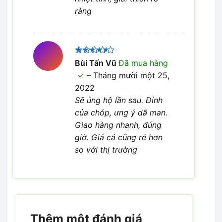
ràng
Được
Bùi Tấn Vũ
Đã mua hàng
xếp hạng
–
Tháng mười một 25,
4
5 sao
2022
Sẽ ủng hộ lần sau. Đỉnh
của chóp, ưng ý dã man.
Giao hàng nhanh, đúng
giờ. Giá cả cũng rẻ hơn
so với thị trường
Thêm một đánh giá