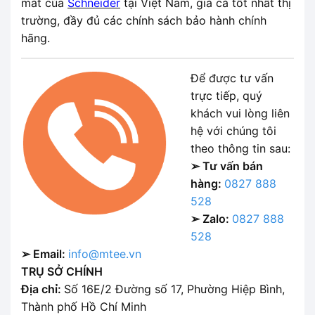
mát của
Schneider
tại Việt Nam, giá cả tốt nhất thị
trường, đầy đủ các chính sách bảo hành chính
hãng.
Để được tư vấn
trực tiếp, quý
khách vui lòng liên
hệ với chúng tôi
theo thông tin sau:
➢ Tư vấn bán
hàng:
0827 888
528
➢ Zalo:
0827 888
528
➢ Email:
info@mtee.vn
TRỤ SỞ CHÍNH
Địa chỉ:
Số 16E/2 Đường số 17, Phường Hiệp Bình,
Thành phố Hồ Chí Minh