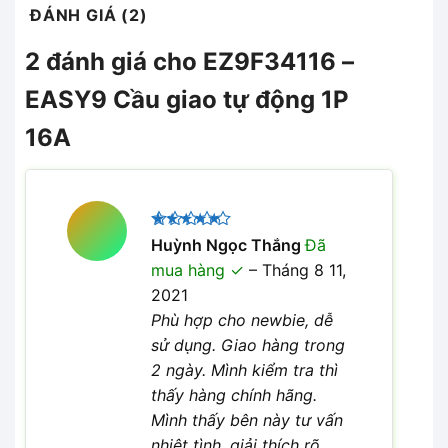
ĐÁNH GIÁ (2)
2 đánh giá cho
EZ9F34116 –
EASY9 Cầu giao tự động 1P
16A
Được xếp
Huỳnh Ngọc Thắng
Đã
5
hạng
5
mua hàng
–
Tháng 8 11,
sao
2021
Phù hợp cho newbie, dễ
sử dụng. Giao hàng trong
2 ngày. Mình kiểm tra thì
thấy hàng chính hãng.
Mình thấy bên này tư vấn
nhiệt tình, giải thích rõ