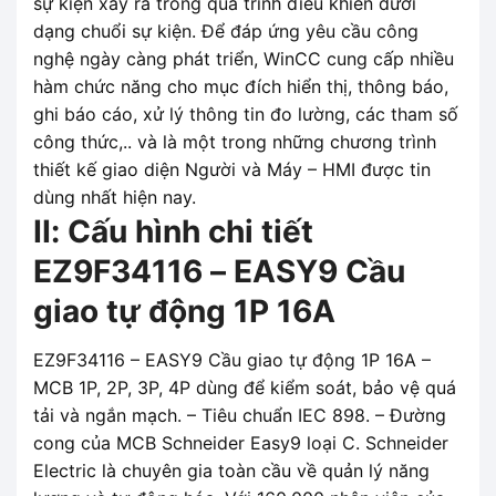
sự kiện xảy ra trong quá trình điều khiển dưới
dạng chuổi sự kiện. Để đáp ứng yêu cầu công
nghệ ngày càng phát triển, WinCC cung cấp nhiều
hàm chức năng cho mục đích hiển thị, thông báo,
ghi báo cáo, xử lý thông tin đo lường, các tham số
công thức,.. và là một trong những chương trình
thiết kế giao diện Người và Máy – HMI được tin
dùng nhất hiện nay.
II: Cấu hình chi tiết
EZ9F34116 – EASY9 Cầu
giao tự động 1P 16A
EZ9F34116 – EASY9 Cầu giao tự động 1P 16A –
MCB 1P, 2P, 3P, 4P dùng để kiểm soát, bảo vệ quá
tải và ngắn mạch. – Tiêu chuẩn IEC 898. – Đường
cong của MCB Schneider Easy9 loại C. Schneider
Electric là chuyên gia toàn cầu về quản lý năng