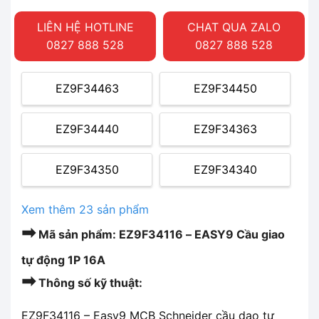
LIÊN HỆ HOTLINE
CHAT QUA ZALO
0827 888 528
0827 888 528
EZ9F34463
EZ9F34450
EZ9F34440
EZ9F34363
EZ9F34350
EZ9F34340
Xem thêm 23 sản phẩm
➡
Mã sản phẩm: EZ9F34116 – EASY9 Cầu giao
tự động 1P 16A
➡
Thông số kỹ thuật:
EZ9F34116 – Easy9 MCB Schneider cầu dao tự