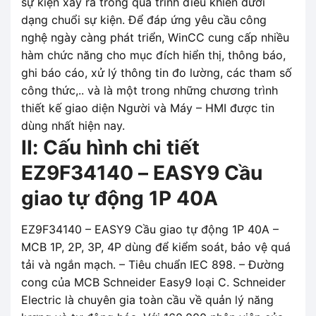
sự kiện xảy ra trong quá trình điều khiển dưới
dạng chuổi sự kiện. Để đáp ứng yêu cầu công
nghệ ngày càng phát triển, WinCC cung cấp nhiều
hàm chức năng cho mục đích hiển thị, thông báo,
ghi báo cáo, xử lý thông tin đo lường, các tham số
công thức,.. và là một trong những chương trình
thiết kế giao diện Người và Máy – HMI được tin
dùng nhất hiện nay.
II: Cấu hình chi tiết
EZ9F34140 – EASY9 Cầu
giao tự động 1P 40A
EZ9F34140 – EASY9 Cầu giao tự động 1P 40A –
MCB 1P, 2P, 3P, 4P dùng để kiểm soát, bảo vệ quá
tải và ngắn mạch. – Tiêu chuẩn IEC 898. – Đường
cong của MCB Schneider Easy9 loại C. Schneider
Electric là chuyên gia toàn cầu về quản lý năng