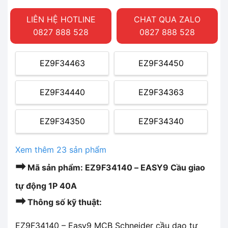
LIÊN HỆ HOTLINE
CHAT QUA ZALO
0827 888 528
0827 888 528
EZ9F34463
EZ9F34450
EZ9F34440
EZ9F34363
EZ9F34350
EZ9F34340
Xem thêm 23 sản phẩm
➡
Mã sản phẩm: EZ9F34140 – EASY9 Cầu giao
tự động 1P 40A
➡
Thông số kỹ thuật:
EZ9F34140 – Easy9 MCB Schneider cầu dao tự