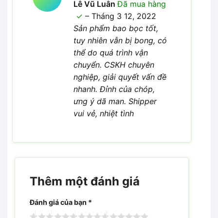
Được xếp
Lê Vũ Luân
Đã mua hàng
5
hạng
5
–
Tháng 3 12, 2022
sao
Sản phẩm bao bọc tốt,
tuy nhiên vẫn bị bong, có
thể do quá trình vận
chuyển. CSKH chuyên
nghiệp, giải quyết vấn đề
nhanh. Đỉnh của chóp,
ưng ý dã man. Shipper
vui vẻ, nhiệt tình
Thêm một đánh giá
Đánh giá của bạn
*