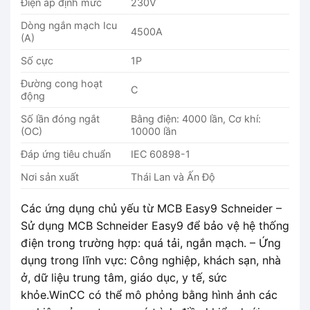
Điện áp định mức
230V
Dòng ngắn mạch Icu
4500A
(A)
Số cực
1P
Đường cong hoạt
C
động
Số lần đóng ngắt
Bằng điện: 4000 lần, Cơ khí:
(OC)
10000 lần
Đáp ứng tiêu chuẩn
IEC 60898-1
Nơi sản xuất
Thái Lan và Ấn Độ
Các ứng dụng chủ yếu từ MCB Easy9 Schneider –
Sử dụng MCB Schneider Easy9 để bảo vệ hệ thống
điện trong trường hợp: quá tải, ngắn mạch. – Ứng
dụng trong lĩnh vực: Công nghiệp, khách sạn, nhà
ở, dữ liệu trung tâm, giáo dục, y tế, sức
khỏe.WinCC có thể mô phỏng bằng hình ảnh các