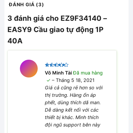
ĐÁNH GIÁ (3)
3 đánh giá cho
EZ9F34140 –
EASY9 Cầu giao tự động 1P
40A
Được xếp
Võ Minh Tài
Đã mua hàng
5
hạng
5
–
Tháng 5 18, 2021
sao
Giá cả cũng rẻ hơn so với
thị trường. Hàng ổn áp
phết, dùng thích dã man.
Dễ dàng kết nối với các
thiết bị khác. Mình thích
đội ngũ support bên này