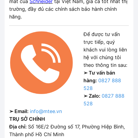
mát của
Schneider
tại Việt Nam, giá cả tốt nhất thị
trường, đầy đủ các chính sách bảo hành chính
hãng.
Để được tư vấn
trực tiếp, quý
khách vui lòng liên
hệ với chúng tôi
theo thông tin sau:
➢ Tư vấn bán
hàng:
0827 888
528
➢ Zalo:
0827 888
528
➢ Email:
info@mtee.vn
TRỤ SỞ CHÍNH
Địa chỉ:
Số 16E/2 Đường số 17, Phường Hiệp Bình,
Thành phố Hồ Chí Minh