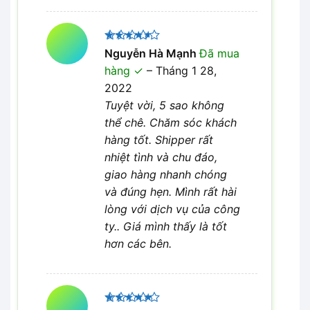
Được
Nguyễn Hà Mạnh
Đã mua
xếp hạng
hàng
–
Tháng 1 28,
4
5 sao
2022
Tuyệt vời, 5 sao không
thể chê. Chăm sóc khách
hàng tốt. Shipper rất
nhiệt tình và chu đáo,
giao hàng nhanh chóng
và đúng hẹn. Mình rất hài
lòng với dịch vụ của công
ty.. Giá mình thấy là tốt
hơn các bên.