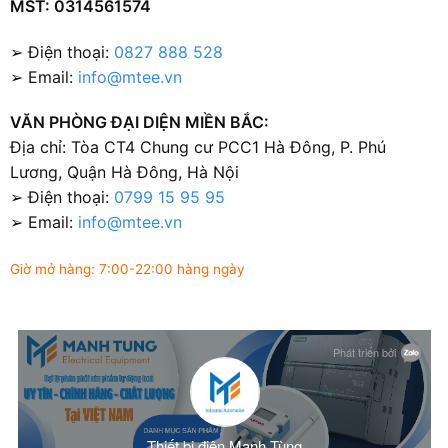
MST: 0314561574
➢ Điện thoại:
0827 888 528
➢ Email:
info@mtee.vn
VĂN PHÒNG ĐẠI DIỆN MIỀN BẮC:
Địa chỉ: Tòa CT4 Chung cư PCC1 Hà Đông, P. Phú
Lương, Quận Hà Đông, Hà Nội
➢ Điện thoại:
0799 15 95 95
➢ Email:
info@mtee.vn
Giờ mở hàng: 7:00-22:00 hàng ngày