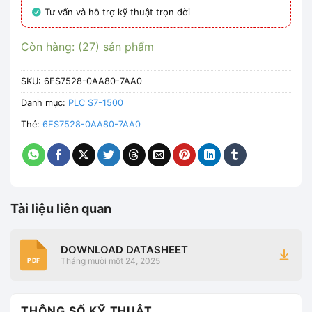
Tư vấn và hỗ trợ kỹ thuật trọn đời
Còn hàng: (27) sản phẩm
SKU:
6ES7528-0AA80-7AA0
Danh mục:
PLC S7-1500
Thẻ:
6ES7528-0AA80-7AA0
Tài liệu liên quan
DOWNLOAD DATASHEET
Tháng mười một 24, 2025
PDF
THÔNG SỐ KỸ THUẬT