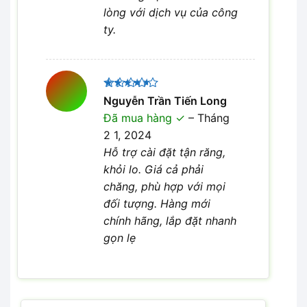
lòng với dịch vụ của công
ty.
Được
Nguyễn Trần Tiến Long
xếp hạng
Đã mua hàng
–
Tháng
4
5 sao
2 1, 2024
Hỗ trợ cài đặt tận răng,
khỏi lo. Giá cả phải
chăng, phù hợp với mọi
đối tượng. Hàng mới
chính hãng, lắp đặt nhanh
gọn lẹ