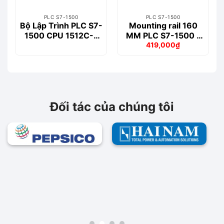
PLC S7-1500
PLC S7-1500
Bộ Lập Trình PLC S7-
Mounting rail 160
1500 CPU 1512C-1
MM PLC S7-1500 –
419,000
₫
PN – 6ES7512-
6ES7590-1AB60-
Giá
Giá
1CK00-0AB0
0AA0
gốc
hiện
là:
tại
477,000₫.
là:
419,000₫.
Đối tác của chúng tôi