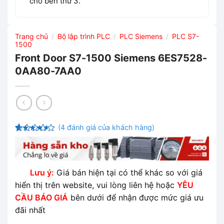
cho bên thứ 3.
Trang chủ
Bộ lập trình PLC
PLC Siemens
PLC S7-
/
/
/
1500
Front Door S7-1500 Siemens 6ES7528-
0AA80-7AA0
(
4
đánh giá của khách hàng)
4
4
trên 5
dựa trên
đánh giá
Lưu ý:
Giá bán hiện tại có thể khác so với giá
hiển thị trên website, vui lòng liên hệ hoặc
YÊU
CẦU BÁO GIÁ
bên dưới để nhận được mức giá ưu
đãi nhất