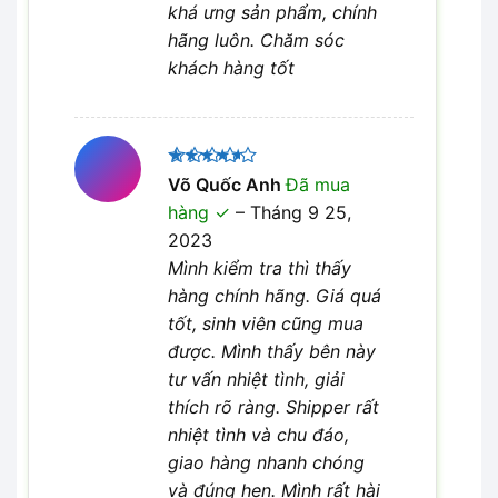
khá ưng sản phẩm, chính
hãng luôn. Chăm sóc
khách hàng tốt
Được
Võ Quốc Anh
Đã mua
xếp hạng
hàng
–
Tháng 9 25,
4
5 sao
2023
Mình kiểm tra thì thấy
hàng chính hãng. Giá quá
tốt, sinh viên cũng mua
được. Mình thấy bên này
tư vấn nhiệt tình, giải
thích rõ ràng. Shipper rất
nhiệt tình và chu đáo,
giao hàng nhanh chóng
và đúng hẹn. Mình rất hài