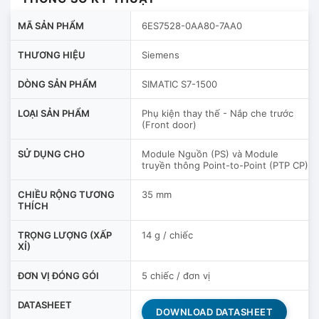
MÃ SẢN PHẨM
6ES7528-0AA80-7AA0
THƯƠNG HIỆU
Siemens
DÒNG SẢN PHẨM
SIMATIC S7-1500
LOẠI SẢN PHẨM
Phụ kiện thay thế - Nắp che trước
(Front door)
SỬ DỤNG CHO
Module Nguồn (PS) và Module
truyền thông Point-to-Point (PTP CP)
CHIỀU RỘNG TƯƠNG
35 mm
THÍCH
TRỌNG LƯỢNG (XẤP
14 g / chiếc
XỈ)
ĐƠN VỊ ĐÓNG GÓI
5 chiếc / đơn vị
DATASHEET
DOWNLOAD DATASHEET