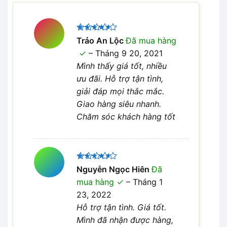
Được
Trảo An Lộc
Đã mua hàng
xếp hạng
–
Tháng 9 20, 2021
4
5 sao
Mình thấy giá tốt, nhiều
ưu đãi. Hỗ trợ tận tình,
giải đáp mọi thắc mắc.
Giao hàng siêu nhanh.
Chăm sóc khách hàng tốt
Được
Nguyễn Ngọc Hiên
Đã
xếp hạng
mua hàng
–
Tháng 1
4
5 sao
23, 2022
Hỗ trợ tận tình. Giá tốt.
Mình đã nhận được hàng,