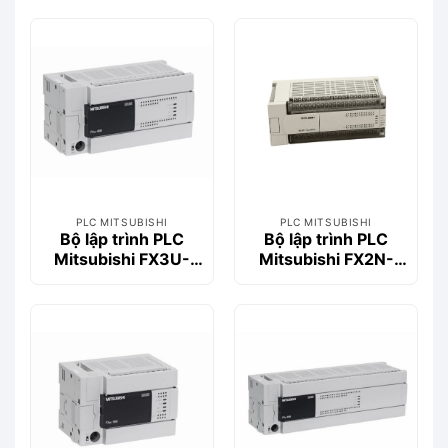
PLC MITSUBISHI
PLC MITSUBISHI
Bộ lập trình PLC
Bộ lập trình PLC
Mitsubishi FX3U-
Mitsubishi FX2N-
48MR/ES
64MR-001
(32DI/32DO, Relay,
220VAC)