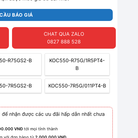
CẦU BÁO GIÁ
CHAT QUA ZALO
0827 888 528
50-R75GS2-B
KOC550-R75G/1R5PT4-
B
50-7R5GS2-B
KOC550-7R5G/011PT4-B
 để nhận được các ưu đãi hấp dẫn nhất chưa
00.000 VNĐ
tới mọi tỉnh thành
km với đơn hàng từ
2.000.000 VNĐ