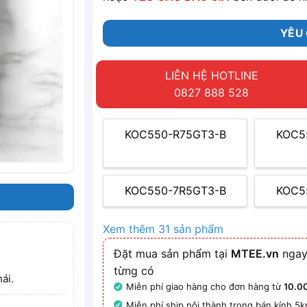
YÊU 
LIÊN HỆ HOTLINE
0827 888 528
KOC550-R75GT3-B
KOC5
KOC550-7R5GT3-B
KOC5
Xem thêm 31 sản phẩm
Đặt mua sản phẩm tại
MTEE.vn
ngay
từng có
ái.
Miễn phí giao hàng cho đơn hàng từ
10.0
Miễn phí ship nội thành trong bán kính 5