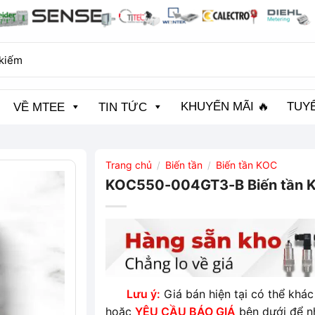
KHUYẾN MÃI 🔥
TUY
VỀ MTEE
TIN TỨC
Trang chủ
Biến tần
Biến tần KOC
/
/
KOC550-004GT3-B Biến tần 
Lưu ý:
Giá bán hiện tại có thể khác 
hoặc
YÊU CẦU BÁO GIÁ
bên dưới để n