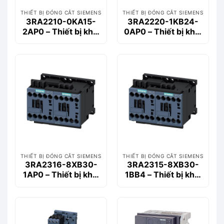
THIẾT BỊ ĐÓNG CẮT SIEMENS
THIẾT BỊ ĐÓNG CẮT SIEMENS
3RA2210-0KA15-
3RA2220-1KB24-
2AP0 – Thiết bị khởi
0AP0 – Thiết bị khởi
động động cơ
động động cơ
Siemems
Siemems
THIẾT BỊ ĐÓNG CẮT SIEMENS
THIẾT BỊ ĐÓNG CẮT SIEMENS
3RA2316-8XB30-
3RA2315-8XB30-
1AP0 – Thiết bị khởi
1BB4 – Thiết bị khởi
động động cơ
động động cơ
Siemems
Siemems