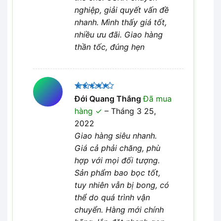
nghiệp, giải quyết vấn đề
nhanh. Mình thấy giá tốt,
nhiều ưu đãi. Giao hàng
thần tốc, đúng hẹn
Được xếp
Đới Quang Thắng
Đã mua
5
hạng
5
hàng
–
Tháng 3 25,
sao
2022
Giao hàng siêu nhanh.
Giá cả phải chăng, phù
hợp với mọi đối tượng.
Sản phẩm bao bọc tốt,
tuy nhiên vẫn bị bong, có
thể do quá trình vận
chuyển. Hàng mới chính