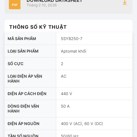
DOWNLOAD DATASHEET
Tháng 2 10, 2026
PDF
THÔNG SỐ KỸ THUẬT
MÃ SẢN PHẨM
5SY8250-7
LOẠI SẢN PHẨM
Aptomat khối
SỐ CỰC
2
LOẠI ĐIỆN ÁP VẬN
AC
HÀNH
ĐIỆN ÁP CÁCH ĐIỆN
440 V
DÒNG ĐIỆN VẬN
50 A
HÀNH
ĐIỆN ÁP NGUỒN
400 V (AC), 60 V (DC)
TẦN SỐ NGUỒN
50/60 Hz