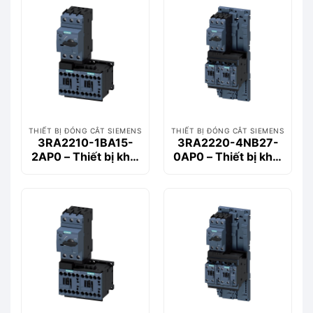
THIẾT BỊ ĐÓNG CẮT SIEMENS
THIẾT BỊ ĐÓNG CẮT SIEMENS
3RA2210-1BA15-
3RA2220-4NB27-
2AP0 – Thiết bị khởi
0AP0 – Thiết bị khởi
động động cơ
động động cơ
Siemems
Siemems