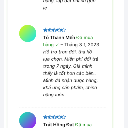
hãng, lắp đặt nhanh gọn
lẹ
Được xếp
Tô Thanh Mến
Đã mua
5
hạng
5
hàng
–
Tháng 3 1, 2023
sao
Hỗ trợ trọn đời, tha hồ
lựa chọn. Miễn phí đổi trả
trong 7 ngày. Giá mình
thấy là tốt hơn các bên..
Mình đã nhận được hàng,
khá ưng sản phẩm, chính
hãng luôn
Được xếp
Trát Hồng Đạt
Đã mua
hạng
5