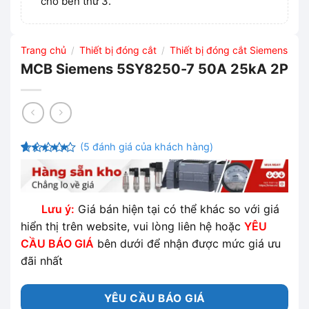
cho bên thứ 3.
Trang chủ
Thiết bị đóng cắt
Thiết bị đóng cắt Siemens
/
/
MCB Siemens 5SY8250-7 50A 25kA 2P
(
5
đánh giá của khách hàng)
4.8
5
trên 5
dựa trên
đánh giá
Lưu ý:
Giá bán hiện tại có thể khác so với giá
hiển thị trên website, vui lòng liên hệ hoặc
YÊU
CẦU BÁO GIÁ
bên dưới để nhận được mức giá ưu
đãi nhất
YÊU CẦU BÁO GIÁ