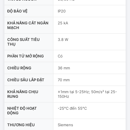
ĐỘ BẢO VỆ
IP20
KHẢ NĂNG CẮT NGẮN
25 kA
MẠCH
CÔNG SUẤT TIÊU
3.8 W
THỤ
PHẦN TỬ MỞ RỘNG
Có
CHIỀU RỘNG
36 mm
CHIỀU SÂU LẮP ĐẶT
70 mm
KHẢ NĂNG CHỊU
±1mm tại 5-25Hz; 50m/s² tại 25-
RUNG
150Hz
NHIỆT ĐỘ HOẠT
-25°C đến 55°C
ĐỘNG
THƯƠNG HIỆU
Siemens