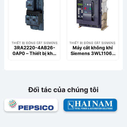
THIẾT BỊ ĐÓNG CẮT SIEMENS
THIẾT BỊ ĐÓNG CẮT SIEMENS
3RA2220-4AB26-
Máy cắt không khí
0AP0 – Thiết bị khởi
Siemens 3WL1106-
động động cơ
2CB36-1AA2 630A
Siemems
55kA 3P
Đối tác của chúng tôi