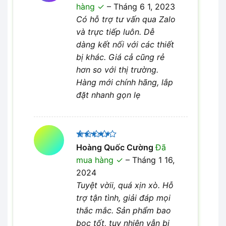
5
hàng
–
Tháng 6 1, 2023
sao
Có hỗ trợ tư vấn qua Zalo
và trực tiếp luôn. Dễ
dàng kết nối với các thiết
bị khác. Giá cả cũng rẻ
hơn so với thị trường.
Hàng mới chính hãng, lắp
đặt nhanh gọn lẹ
Được
Hoàng Quốc Cường
Đã
xếp hạng
mua hàng
–
Tháng 1 16,
4
5 sao
2024
Tuyệt vờii, quá xịn xò. Hỗ
trợ tận tình, giải đáp mọi
thắc mắc. Sản phẩm bao
bọc tốt, tuy nhiên vẫn bị