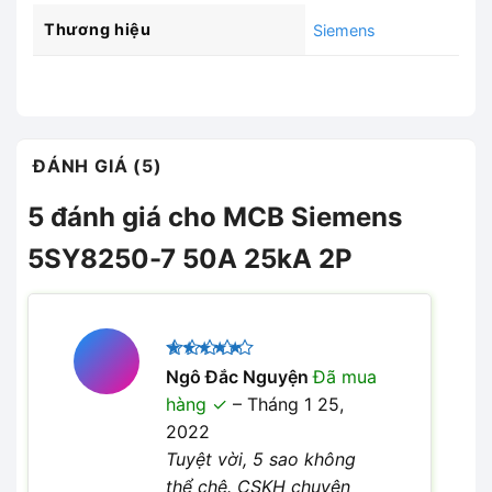
Thương hiệu
Siemens
ĐÁNH GIÁ (5)
5 đánh giá cho
MCB Siemens
5SY8250-7 50A 25kA 2P
Được xếp
Ngô Đắc Nguyện
Đã mua
5
hạng
5
hàng
–
Tháng 1 25,
sao
2022
Tuyệt vời, 5 sao không
thể chê. CSKH chuyên