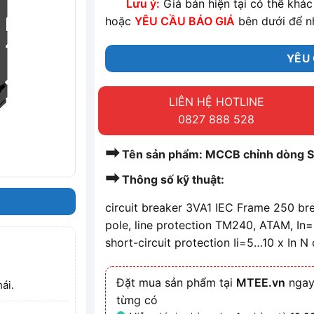
Lưu ý:
Giá bán hiện tại có thể khác 
hoặc
YÊU CẦU BÁO GIÁ
bên dưới để n
YÊU 
LIÊN HỆ HOTLINE
0827 888 528
➡
Tên sản phẩm: MCCB chỉnh dòng
➡
Thông số kỹ thuật:
circuit breaker 3VA1 IEC Frame 250 br
pole, line protection TM240, ATAM, In
short-circuit protection Ii=5…10 x In 
Đặt mua sản phẩm tại
MTEE.vn
ngay
ái.
từng có