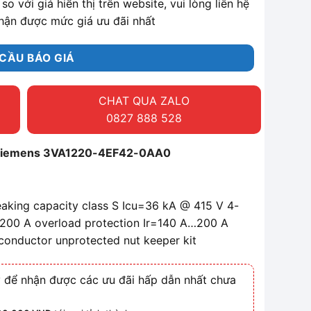
so với giá hiển thị trên website, vui lòng liên hệ
hận được mức giá ưu đãi nhất
CẦU BÁO GIÁ
CHAT QUA ZALO
0827 888 528
 Siemens 3VA1220-4EF42-0AA0
eaking capacity class S Icu=36 kA @ 415 V 4-
=200 A overload protection Ir=140 A…200 A
N conductor unprotected nut keeper kit
 để nhận được các ưu đãi hấp dẫn nhất chưa