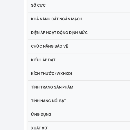
SỐ CỰC
KHẢ NĂNG CẮT NGẮN MẠCH
ĐIỆN ÁP HOẠT ĐỘNG ĐỊNH MỨC
CHỨC NĂNG BẢO VỆ
KIỂU LẮP ĐẶT
KÍCH THƯỚC (WXHXD)
TÌNH TRẠNG SẢN PHẨM
TÍNH NĂNG NỔI BẬT
ỨNG DỤNG
XUẤT XỨ