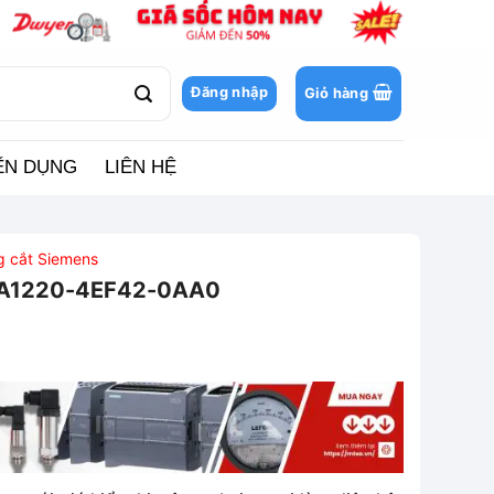
Đăng nhập
Giỏ hàng
ỂN DỤNG
LIÊN HỆ
ng cắt Siemens
VA1220-4EF42-0AA0