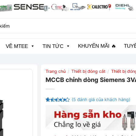
KHUYẾN MÃI 🔥
TUY
VỀ MTEE
TIN TỨC
Trang chủ
Thiết bị đóng cắt
Thiết bị đó
/
/
MCCB chỉnh dòng Siemens 3
(
5
đánh giá của khách hàng)
4.4
5
trên
5 dựa
trên
đánh
giá