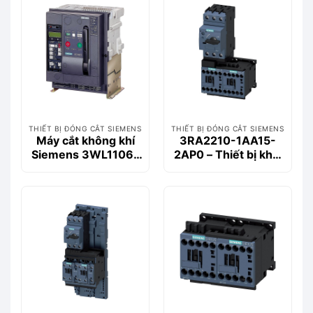
THIẾT BỊ ĐÓNG CẮT SIEMENS
THIẾT BỊ ĐÓNG CẮT SIEMENS
Máy cắt không khí
3RA2210-1AA15-
Siemens 3WL1106-
2AP0 – Thiết bị khởi
2CB36-1AA2 630A
động động cơ
55kA 3P
Siemems