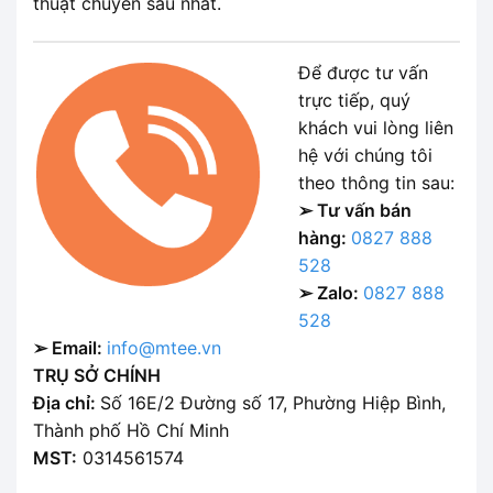
thuật chuyên sâu nhất.
Để được tư vấn
trực tiếp, quý
khách vui lòng liên
hệ với chúng tôi
theo thông tin sau:
➢ Tư vấn bán
hàng:
0827 888
528
➢ Zalo:
0827 888
528
➢ Email:
info@mtee.vn
TRỤ SỞ CHÍNH
Địa chỉ:
Số 16E/2 Đường số 17, Phường Hiệp Bình,
Thành phố Hồ Chí Minh
MST:
0314561574