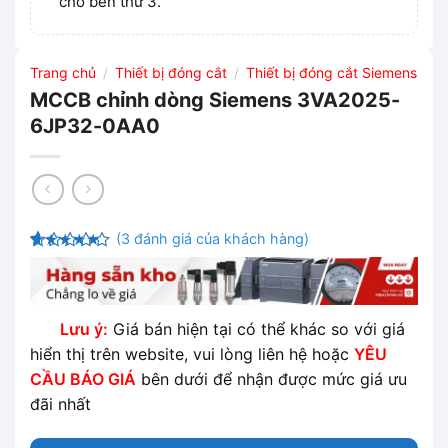
cho bên thứ 3.
Trang chủ
Thiết bị đóng cắt
Thiết bị đóng cắt Siemens
/
/
MCCB chỉnh dòng Siemens 3VA2025-
6JP32-0AA0
(
3
đánh giá của khách hàng)
5
3
trên 5
dựa trên
đánh giá
Lưu ý:
Giá bán hiện tại có thể khác so với giá
hiển thị trên website, vui lòng liên hệ hoặc
YÊU
CẦU BÁO GIÁ
bên dưới để nhận được mức giá ưu
đãi nhất