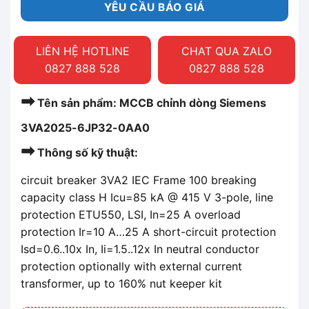
YÊU CẦU BÁO GIÁ
LIÊN HỆ HOTLINE
CHAT QUA ZALO
0827 888 528
0827 888 528
➡
Tên sản phẩm: MCCB chỉnh dòng Siemens
3VA2025-6JP32-0AA0
➡
Thông số kỹ thuật:
circuit breaker 3VA2 IEC Frame 100 breaking
capacity class H Icu=85 kA @ 415 V 3-pole, line
protection ETU550, LSI, In=25 A overload
protection Ir=10 A…25 A short-circuit protection
Isd=0.6..10x In, Ii=1.5..12x In neutral conductor
protection optionally with external current
transformer, up to 160% nut keeper kit