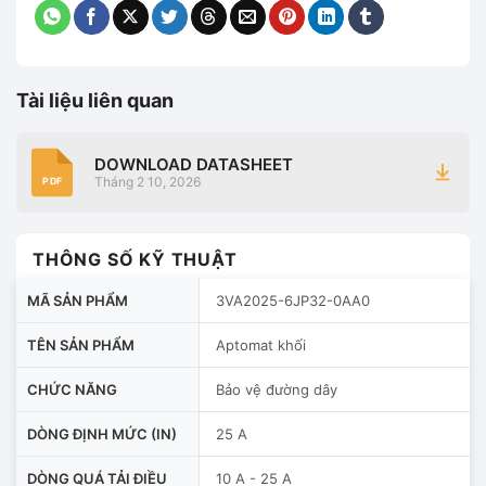
Tài liệu liên quan
DOWNLOAD DATASHEET
Tháng 2 10, 2026
PDF
THÔNG SỐ KỸ THUẬT
MÃ SẢN PHẨM
3VA2025-6JP32-0AA0
TÊN SẢN PHẨM
Aptomat khối
CHỨC NĂNG
Bảo vệ đường dây
DÒNG ĐỊNH MỨC (IN)
25 A
DÒNG QUÁ TẢI ĐIỀU
10 A - 25 A