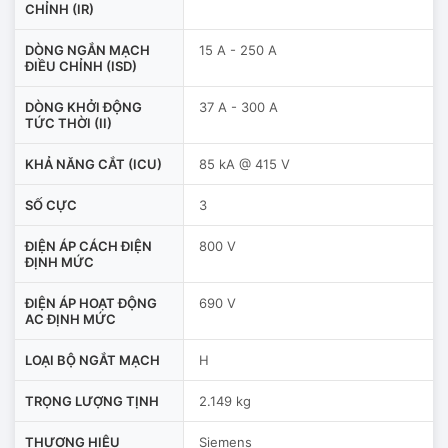
CHỈNH (IR)
DÒNG NGẮN MẠCH
15 A - 250 A
ĐIỀU CHỈNH (ISD)
DÒNG KHỞI ĐỘNG
37 A - 300 A
TỨC THỜI (II)
KHẢ NĂNG CẮT (ICU)
85 kA @ 415 V
SỐ CỰC
3
ĐIỆN ÁP CÁCH ĐIỆN
800 V
ĐỊNH MỨC
ĐIỆN ÁP HOẠT ĐỘNG
690 V
AC ĐỊNH MỨC
LOẠI BỘ NGẮT MẠCH
H
TRỌNG LƯỢNG TỊNH
2.149 kg
THƯƠNG HIỆU
Siemens