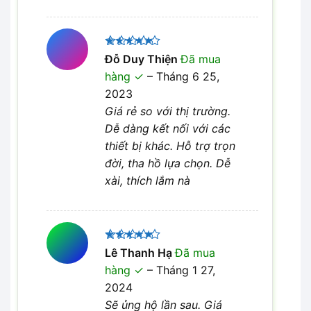
Được xếp
Đỗ Duy Thiện
Đã mua
5
hạng
5
hàng
–
Tháng 6 25,
sao
2023
Giá rẻ so với thị trường.
Dễ dàng kết nối với các
thiết bị khác. Hỗ trợ trọn
đời, tha hồ lựa chọn. Dễ
xài, thích lắm nà
Được xếp
Lê Thanh Hạ
Đã mua
5
hạng
5
hàng
–
Tháng 1 27,
sao
2024
Sẽ ủng hộ lần sau. Giá