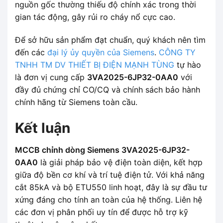
nguồn gốc thường thiếu độ chính xác trong thời
gian tác động, gây rủi ro cháy nổ cực cao.
Để sở hữu sản phẩm đạt chuẩn, quý khách nên tìm
đến các
đại lý ủy quyền của Siemens
.
CÔNG TY
TNHH TM DV THIẾT BỊ ĐIỆN MẠNH TÙNG
tự hào
là đơn vị cung cấp
3VA2025-6JP32-0AA0
với
đầy đủ chứng chỉ CO/CQ và chính sách bảo hành
chính hãng từ Siemens toàn cầu.
Kết luận
MCCB chỉnh dòng Siemens 3VA2025-6JP32-
0AA0
là giải pháp bảo vệ điện toàn diện, kết hợp
giữa độ bền cơ khí và trí tuệ điện tử. Với khả năng
cắt 85kA và bộ ETU550 linh hoạt, đây là sự đầu tư
xứng đáng cho tính an toàn của hệ thống. Liên hệ
các đơn vị phân phối uy tín để được hỗ trợ kỹ