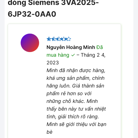
dòng Siemens 3VA2025-
6JP32-0AA0
Được xếp
Nguyễn Hoàng Minh
Đã
5
hạng
5
mua hàng
–
Tháng 2 4,
sao
2023
Mình đã nhận được hàng,
khá ưng sản phẩm, chính
hãng luôn. Giá thành sản
phẩm rẻ hơn so với
những chỗ khác. Mình
thấy bên này tư vấn nhiệt
tình, giải thích rõ ràng.
Mình sẽ giới thiệu với bạn
bè