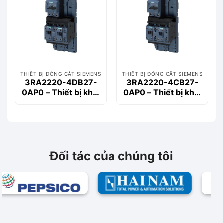
THIẾT BỊ ĐÓNG CẮT SIEMENS
THIẾT BỊ ĐÓNG CẮT SIEMENS
3RA2220-4DB27-
3RA2220-4CB27-
0AP0 – Thiết bị khởi
0AP0 – Thiết bị khởi
động động cơ
động động cơ
Siemems
Siemems
Đối tác của chúng tôi