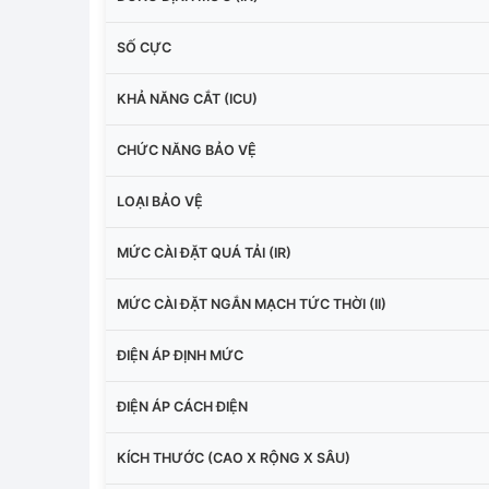
SỐ CỰC
KHẢ NĂNG CẮT (ICU)
CHỨC NĂNG BẢO VỆ
LOẠI BẢO VỆ
MỨC CÀI ĐẶT QUÁ TẢI (IR)
MỨC CÀI ĐẶT NGẮN MẠCH TỨC THỜI (II)
ĐIỆN ÁP ĐỊNH MỨC
ĐIỆN ÁP CÁCH ĐIỆN
KÍCH THƯỚC (CAO X RỘNG X SÂU)