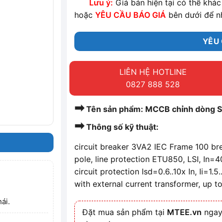
Lưu ý:
Giá bán hiện tại có thể khác 
hoặc
YÊU CẦU BÁO GIÁ
bên dưới để n
YÊU 
LIÊN HỆ HOTLINE
0827 888 528
➡
Tên sản phẩm: MCCB chỉnh dòng
➡
Thông số kỹ thuật:
circuit breaker 3VA2 IEC Frame 100 br
pole, line protection ETU850, LSI, In=
circuit protection Isd=0.6..10x In, Ii=1.
with external current transformer, up t
ái.
Đặt mua sản phẩm tại
MTEE.vn
ngay