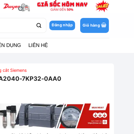
Đăng nhập
Giỏ hàng
ỂN DỤNG
LIÊN HỆ
ng cắt Siemens
3VA2040-7KP32-0AA0