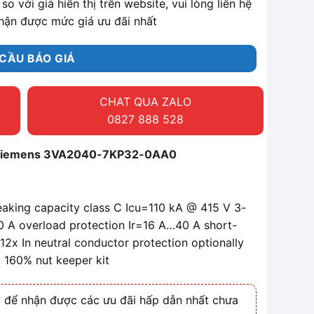
so với giá hiển thị trên website, vui lòng liên hệ
hận được mức giá ưu đãi nhất
CẦU BÁO GIÁ
CHAT QUA ZALO
0827 888 528
 Siemens 3VA2040-7KP32-0AA0
eaking capacity class C Icu=110 kA @ 415 V 3-
40 A overload protection Ir=16 A…40 A short-
5..12x In neutral conductor protection optionally
o 160% nut keeper kit
 để nhận được các ưu đãi hấp dẫn nhất chưa