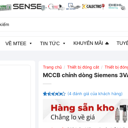
KHUYẾN MÃI 🔥
TUY
VỀ MTEE
TIN TỨC
Trang chủ
Thiết bị đóng cắt
Thiết bị đó
/
/
MCCB chỉnh dòng Siemens 
(
4
đánh giá của khách hàng)
4.5
4
trên
5 dựa trên
đánh giá