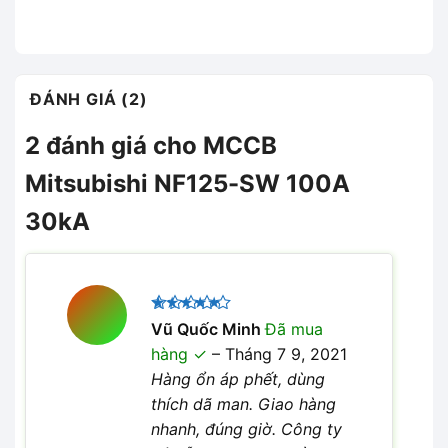
ĐÁNH GIÁ (2)
2 đánh giá cho
MCCB
Mitsubishi NF125-SW 100A
30kA
Được xếp
Vũ Quốc Minh
Đã mua
5
hạng
5
hàng
–
Tháng 7 9, 2021
sao
Hàng ổn áp phết, dùng
thích dã man. Giao hàng
nhanh, đúng giờ. Công ty