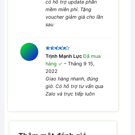
có hỗ trợ update phần
mềm miễn phí. Tặng
voucher giảm giá cho lần
sau
Được xếp
Trịnh Mạnh Lực
Đã mua
5
hạng
5
hàng
–
Tháng 9 15,
sao
2022
Giao hàng nhanh, đúng
giờ. Có hỗ trợ tư vấn qua
Zalo và trực tiếp luôn