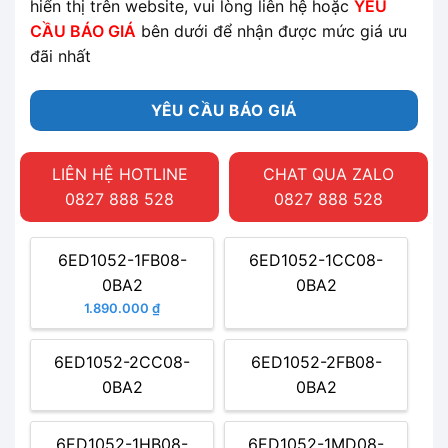
hiển thị trên website, vui lòng liên hệ hoặc
YÊU
CẦU BÁO GIÁ
bên dưới để nhận được mức giá ưu
đãi nhất
YÊU CẦU BÁO GIÁ
LIÊN HỆ HOTLINE
CHAT QUA ZALO
0827 888 528
0827 888 528
6ED1052-1FB08-
6ED1052-1CC08-
0BA2
0BA2
1.890.000 ₫
6ED1052-2CC08-
6ED1052-2FB08-
0BA2
0BA2
6ED1052-1HB08-
6ED1052-1MD08-