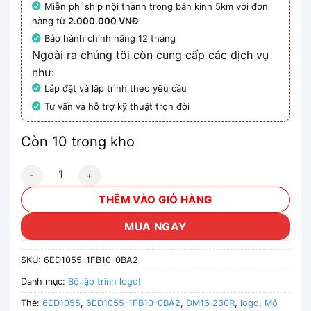
Miễn phí ship nội thành trong bán kính 5km với đơn
hàng từ
2.000.000 VNĐ
Bảo hành chính hãng 12 tháng
Ngoài ra chúng tôi còn cung cấp các dịch vụ
như:
Lắp đặt và lập trình theo yêu cầu
Tư vấn và hỗ trợ kỹ thuật trọn đời
Còn 10 trong kho
6ED1055-1FB10-0BA2 - Mô đun mở rộng LOGO! DM16 230R 
THÊM VÀO GIỎ HÀNG
MUA NGAY
SKU:
6ED1055-1FB10-0BA2
Danh mục:
Bộ lập trình logo!
Thẻ:
6ED1055
,
6ED1055-1FB10-0BA2
,
DM16 230R
,
logo
,
Mô