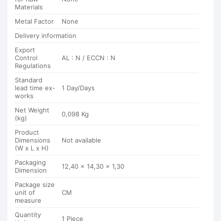
Materials
Metal Factor
None
Delivery information
Export
Control
AL : N / ECCN : N
Regulations
Standard
lead time ex-
1 Day/Days
works
Net Weight
0,098 Kg
(kg)
Product
Dimensions
Not available
(W x L x H)
Packaging
12,40 x 14,30 x 1,30
Dimension
Package size
unit of
CM
measure
Quantity
1 Piece