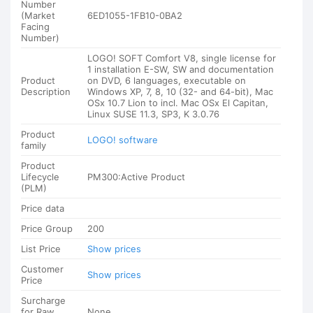
Number
(Market
6ED1055-1FB10-0BA2
Facing
Number)
LOGO! SOFT Comfort V8, single license for
1 installation E-SW, SW and documentation
Product
on DVD, 6 languages, executable on
Description
Windows XP, 7, 8, 10 (32- and 64-bit), Mac
OSx 10.7 Lion to incl. Mac OSx El Capitan,
Linux SUSE 11.3, SP3, K 3.0.76
Product
LOGO! software
family
Product
Lifecycle
PM300:Active Product
(PLM)
Price data
Price Group
200
List Price
Show prices
Customer
Show prices
Price
Surcharge
for Raw
None