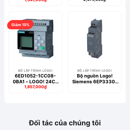
Module logic 24V
logo! 230RCE
Giá
Giá
8DI-4DQ
Siemens
gốc
hiện
là:
tại
1,515,000₫.
là:
1,341,000₫.
Giảm 15%
BỘ LẬP TRÌNH LOGO!
BỘ LẬP TRÌNH LOGO!
6ED1052-1CC08-
Bộ nguồn Logo!
0BA1 – LOGO! 24CE
Siemens 6EP3330-
1,857,000
₫
Module logic 24V
6SB00-0AY0 24V
Giá
Giá
8DI-4DQ
0.6 A
gốc
hiện
là:
tại
2,172,000₫.
là:
1,857,000₫.
Đối tác của chúng tôi