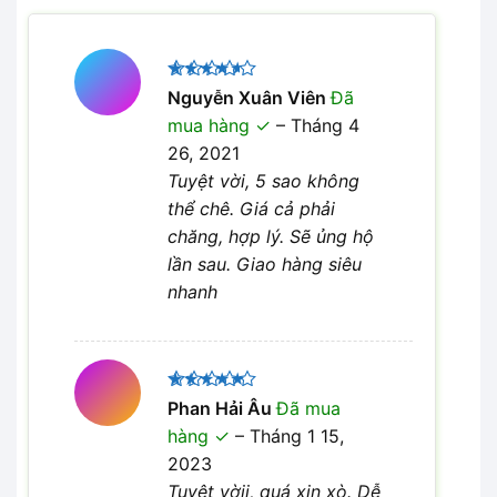
Được
Nguyễn Xuân Viên
Đã
xếp hạng
mua hàng
–
Tháng 4
4
5 sao
26, 2021
Tuyệt vời, 5 sao không
thể chê. Giá cả phải
chăng, hợp lý. Sẽ ủng hộ
lần sau. Giao hàng siêu
nhanh
Được xếp
Phan Hải Âu
Đã mua
5
hạng
5
hàng
–
Tháng 1 15,
sao
2023
Tuyệt vờii, quá xịn xò. Dễ