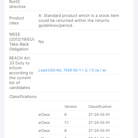
RoHS
directive
A: Standard product which is a stock item
Product
could be returned within the returns
class
guidelines/period.
WEEE
(2012/19/EU)
No
Take-Back
Obligation
REACH Art.
33 Duty to
inform
Lead CAS-No. 7439-92-1 > 0, 1 % (w / w)
according to
the current
list of
candidates
Classifications
Version
Classification
eClass
6
27-24-25-01
eClass
7.1
27-24-25-01
eClass
8
27-24-25-01