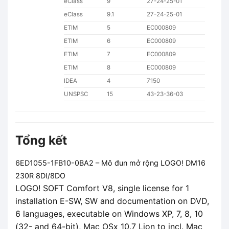
eClass
9
27-24-25-01
eClass
9.1
27-24-25-01
ETIM
5
EC000809
ETIM
6
EC000809
ETIM
7
EC000809
ETIM
8
EC000809
IDEA
4
7150
UNSPSC
15
43-23-36-03
Tổng kết
6ED1055-1FB10-0BA2 – Mô đun mở rộng LOGO! DM16
230R 8DI/8DO
LOGO! SOFT Comfort V8, single license for 1
installation E-SW, SW and documentation on DVD,
6 languages, executable on Windows XP, 7, 8, 10
(32- and 64-bit), Mac OSx 10.7 Lion to incl. Mac