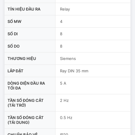
TÍN HIỆU ĐẦU RA
Relay
SỐ MW
4
SỐ DI
8
SỐ DO
8
THƯƠNG HIỆU
Siemens
LẮP ĐẶT
Ray DIN 35 mm
DÒNG ĐIỆN ĐẦU RA
5 A
TỐI ĐA
TẦN SỐ ĐÓNG CẮT
2 Hz
(TẢI TRỞ)
TẦN SỐ ĐÓNG CẮT
0.5 Hz
(TẢI DUNG)
CHUẨN BẢO VỆ
IP20