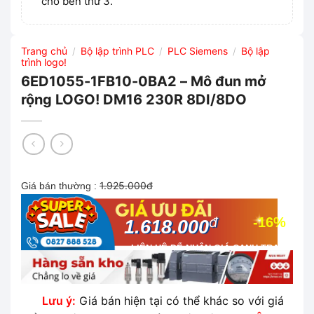
cho bên thứ 3.
Trang chủ
Bộ lập trình PLC
PLC Siemens
Bộ lập
/
/
/
trình logo!
6ED1055-1FB10-0BA2 – Mô đun mở
rộng LOGO! DM16 230R 8DI/8DO
1.925.000đ
Giá bán thường :
đ
-16%
1.618.000
LIÊN HỆ ĐỂ NHẬN GIÁ CẠNH TRANH
NHẤT THỊ TRƯỜNG
Lưu ý:
Giá bán hiện tại có thể khác so với giá