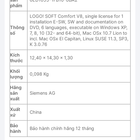
phẩm
LOGO! SOFT Comfort V8, single license for 1
installation E-SW, SW and documentation on
Thông
DVD, 6 languages, executable on Windows XP,
số
7, 8, 10 (32- and 64-bit), Mac OSx 10.7 Lion to
incl. Mac OSx El Capitan, Linux SUSE 11.3, SP3,
K 3.0.76
Kích
12,40 x 14,30 x 1,30
thước
Khối
0,098 Kg
lượng
Hãng
sản
Siemens AG
xuất
Xuất
China
xứ
Bảo
Bảo hành chính hãng 12 tháng
hành