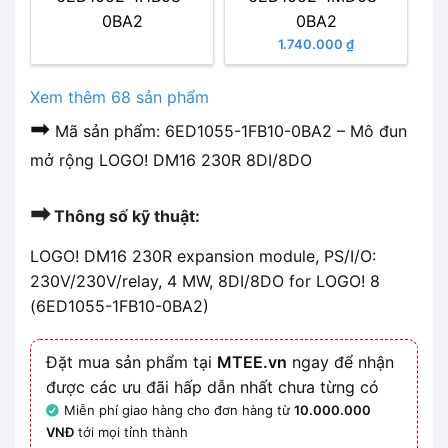
0BA2
0BA2
1.740.000 ₫
Xem thêm 68 sản phẩm
➡
Mã sản phẩm: 6ED1055-1FB10-0BA2 – Mô đun
mở rộng LOGO! DM16 230R 8DI/8DO
➡
Thông số kỹ thuật:
LOGO! DM16 230R expansion module, PS/I/O:
230V/230V/relay, 4 MW, 8DI/8DO for LOGO! 8
(6ED1055-1FB10-0BA2)
Đặt mua sản phẩm tại
MTEE.vn
ngay để nhận
được các ưu đãi hấp dẫn nhất chưa từng có
Miễn phí giao hàng cho đơn hàng từ
10.000.000
VNĐ
tới mọi tỉnh thành