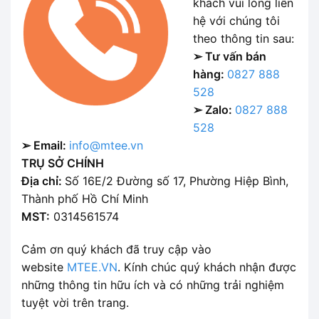
khách vui lòng liên
hệ với chúng tôi
theo thông tin sau:
➢ Tư vấn bán
hàng:
0827 888
528
➢ Zalo:
0827 888
528
➢ Email:
info@mtee.vn
TRỤ SỞ CHÍNH
Địa chỉ:
Số 16E/2 Đường số 17, Phường Hiệp Bình,
Thành phố Hồ Chí Minh
MST:
0314561574
Cảm ơn quý khách đã truy cập vào
website
MTEE.VN
. Kính chúc quý khách nhận được
những thông tin hữu ích và có những trải nghiệm
tuyệt vời trên trang.