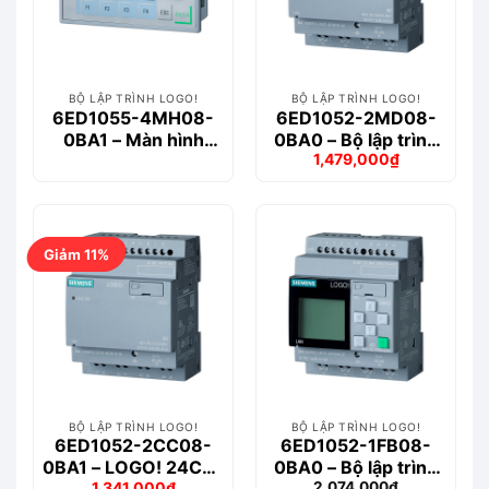
BỘ LẬP TRÌNH LOGO!
BỘ LẬP TRÌNH LOGO!
6ED1055-4MH08-
6ED1052-2MD08-
0BA1 – Màn hình
0BA0 – Bộ lập trình
1,479,000
₫
hiển thị văn bản lắp
logo! 12/24RCEO
Giá
Giá
đặt cho LOGO!
Siemens
gốc
hiện
là:
tại
1,700,000₫.
là:
1,479,000₫.
Giảm 11%
BỘ LẬP TRÌNH LOGO!
BỘ LẬP TRÌNH LOGO!
6ED1052-2CC08-
6ED1052-1FB08-
0BA1 – LOGO! 24CEo
0BA0 – Bộ lập trình
1,341,000
₫
2,074,000
₫