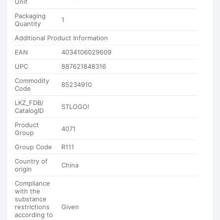
Unit
Packaging
1
Quantity
Additional Product Information
EAN
4034106029609
UPC
887621848316
Commodity
85234910
Code
LKZ_FDB/
STLOGO!
CatalogID
Product
4071
Group
Group Code
R111
Country of
China
origin
Compliance
with the
substance
restrictions
Given
according to