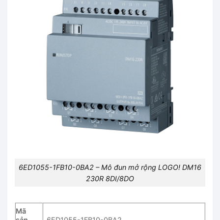
6ED1055-1FB10-0BA2 – Mô đun mở rộng LOGO! DM16
230R 8DI/8DO
Mã
sản
6ED1055-1FB10-0BA2