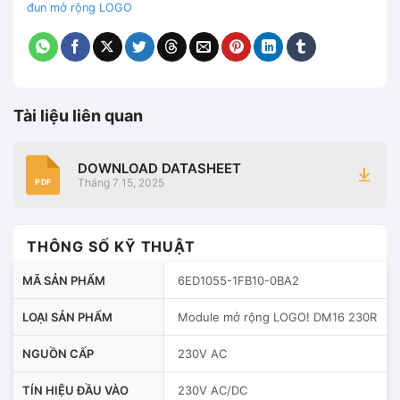
đun mở rộng LOGO
Tài liệu liên quan
DOWNLOAD DATASHEET
Tháng 7 15, 2025
PDF
THÔNG SỐ KỸ THUẬT
MÃ SẢN PHẨM
6ED1055-1FB10-0BA2
LOẠI SẢN PHẨM
Module mở rộng LOGO! DM16 230R
NGUỒN CẤP
230V AC
TÍN HIỆU ĐẦU VÀO
230V AC/DC