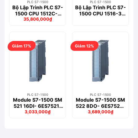
PLC S7-1500
PLC S7-1500
Bộ Lập Trình PLC S7-
Bộ Lập Trình PLC S7-
1500 CPU 1512C-1
1500 CPU 1516-3
35,806,000
₫
PN – 6ES7512-
PN/DP – 6ES7516-
Giá
Giá
1CK01-0AB0
3AN01-0AB0
gốc
hiện
là:
tại
40,102,000₫.
là:
35,806,000₫.
Giảm 17%
Giảm 12%
PLC S7-1500
PLC S7-1500
Module S7-1500 SM
Module S7-1500 SM
521 16DI- 6ES7521-
522 8DO- 6ES7522-
3,033,000
₫
3,689,000
₫
1BH50-0AA0
1BF00-0AB0
Giá
Giá
Giá
Giá
gốc
hiện
gốc
hiện
là:
tại
là:
tại
3,639,000₫.
là:
4,205,000₫.
là:
3,033,000₫.
3,689,000₫.