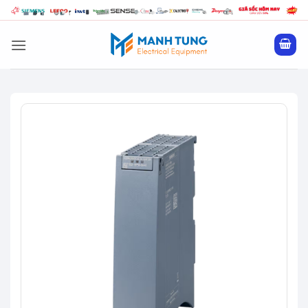
Bỏ
qua
nội
dung