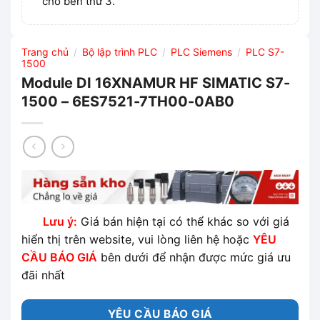
cho bên thứ 3.
Trang chủ
Bộ lập trình PLC
PLC Siemens
PLC S7-
/
/
/
1500
Module DI 16XNAMUR HF SIMATIC S7-
1500 – 6ES7521-7TH00-0AB0
Lưu ý:
Giá bán hiện tại có thể khác so với giá
hiển thị trên website, vui lòng liên hệ hoặc
YÊU
CẦU BÁO GIÁ
bên dưới để nhận được mức giá ưu
đãi nhất
YÊU CẦU BÁO GIÁ