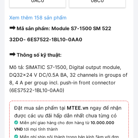
0AC0
0BC0
Xem thêm 158 sản phẩm
➡
Mã sản phẩm: Module S7-1500 SM 522
32DO- 6ES7522-1BL10-0AA0
➡
Thông số kỹ thuật:
Mô tả: SIMATIC S7-1500, Digital output module,
DQ32x24 V DC/0.5A BA, 32 channels in groups of
8, 4 A per group incl. push-in front connector
(6ES7522-1BL10-0AA0)
Đặt mua sản phẩm tại
MTEE.vn
ngay để nhận
được các ưu đãi hấp dẫn nhất chưa từng có
Miễn phí giao hàng cho đơn hàng từ
10.000.000
VNĐ
tới mọi tỉnh thành
Miễn phí ship nội thành trong bán kính 5km với đơn