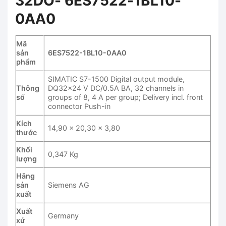
32DO- 6ES7522-1BL10-
0AA0
Mã
sản
6ES7522-1BL10-0AA0
phẩm
SIMATIC S7-1500 Digital output module,
Thông
DQ32x24 V DC/0.5A BA, 32 channels in
số
groups of 8, 4 A per group; Delivery incl. front
connector Push-in
Kích
14,90 x 20,30 x 3,80
thước
Khối
0,347 Kg
lượng
Hãng
sản
Siemens AG
xuất
Xuất
Germany
xứ