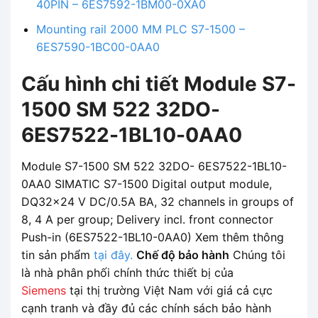
40PIN – 6ES7592-1BM00-0XA0
Mounting rail 2000 MM PLC S7-1500 –
6ES7590-1BC00-0AA0
Cấu hình chi tiết Module S7-
1500 SM 522 32DO-
6ES7522-1BL10-0AA0
Module S7-1500 SM 522 32DO- 6ES7522-1BL10-
0AA0 SIMATIC S7-1500 Digital output module,
DQ32x24 V DC/0.5A BA, 32 channels in groups of
8, 4 A per group; Delivery incl. front connector
Push-in (6ES7522-1BL10-0AA0) Xem thêm thông
tin sản phẩm
tại đây.
Chế độ bảo hành
Chúng tôi
là nhà phân phối chính thức thiết bị của
Siemens
tại thị trường Việt Nam với giá cả cực
cạnh tranh và đầy đủ các chính sách bảo hành