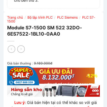
cho bên thứ 3.
Trang chủ
Bộ lập trình PLC
PLC Siemens
PLC S7-
/
/
/
1500
Module S7-1500 SM 522 32DO-
6ES7522-1BL10-0AA0
9.189.000đ
Giá bán thường :
đ
-12%
8.132.000
LIÊN HỆ ĐỂ NHẬN GIÁ CẠNH TRANH
NHẤT THỊ TRƯỜNG
Lưu ý:
Giá bán hiện tại có thể khác so với giá