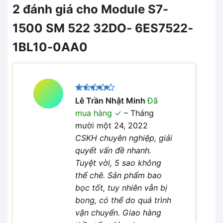
2 đánh giá cho
Module S7-
1500 SM 522 32DO- 6ES7522-
1BL10-0AA0
Được xếp
Lê Trần Nhật Minh
Đã
5
hạng
5
mua hàng
–
Tháng
sao
mười một 24, 2022
CSKH chuyên nghiệp, giải
quyết vấn đề nhanh.
Tuyệt vời, 5 sao không
thể chê. Sản phẩm bao
bọc tốt, tuy nhiên vẫn bị
bong, có thể do quá trình
vận chuyển. Giao hàng