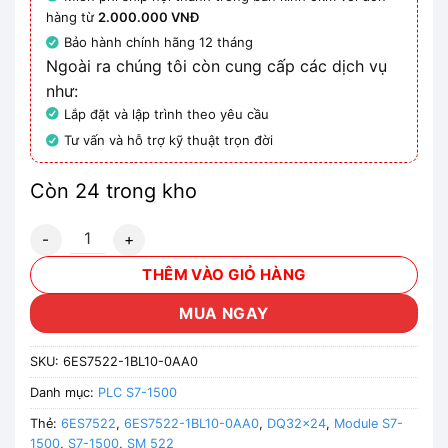
hàng từ
2.000.000 VNĐ
Bảo hành chính hãng 12 tháng
Ngoài ra chúng tôi còn cung cấp các dịch vụ
như:
Lắp đặt và lập trình theo yêu cầu
Tư vấn và hỗ trợ kỹ thuật trọn đời
Còn 24 trong kho
Module S7-1500 SM 522 32DO- 6ES7522-1BL10-0AA0 số l
THÊM VÀO GIỎ HÀNG
MUA NGAY
SKU:
6ES7522-1BL10-0AA0
Danh mục:
PLC S7-1500
Thẻ:
6ES7522
,
6ES7522-1BL10-0AA0
,
DQ32x24
,
Module S7-
1500
,
S7-1500
,
SM 522