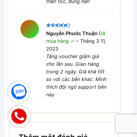
thần tốc, đúng hẹn
Được xếp
Nguyễn Phước Thuận
Đã
5
hạng
5
mua hàng
–
Tháng 3 11,
sao
2023
Tặng voucher giảm giá
cho lần sau. Giao hàng
trong 2 ngày. Giá khá tốt
so với các bên khác. Mình
thích đội ngũ support bên
này