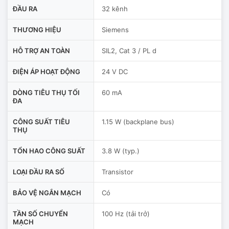
ĐẦU RA
32 kênh
THƯƠNG HIỆU
Siemens
HỖ TRỢ AN TOÀN
SIL2, Cat 3 / PL d
ĐIỆN ÁP HOẠT ĐỘNG
24 V DC
DÒNG TIÊU THỤ TỐI
60 mA
ĐA
CÔNG SUẤT TIÊU
1.15 W (backplane bus)
THỤ
TỔN HAO CÔNG SUẤT
3.8 W (typ.)
LOẠI ĐẦU RA SỐ
Transistor
BẢO VỆ NGẮN MẠCH
Có
TẦN SỐ CHUYỂN
100 Hz (tải trở)
MẠCH