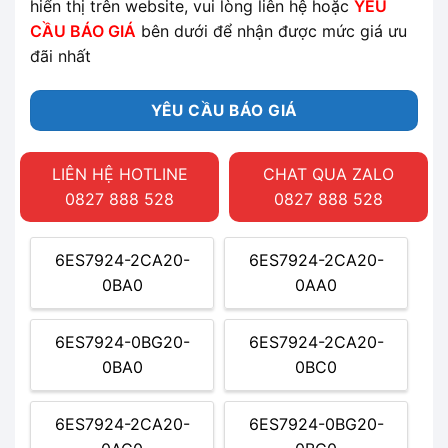
hiển thị trên website, vui lòng liên hệ hoặc
YÊU
CẦU BÁO GIÁ
bên dưới để nhận được mức giá ưu
đãi nhất
YÊU CẦU BÁO GIÁ
LIÊN HỆ HOTLINE
CHAT QUA ZALO
0827 888 528
0827 888 528
6ES7924-2CA20-
6ES7924-2CA20-
0BA0
0AA0
6ES7924-0BG20-
6ES7924-2CA20-
0BA0
0BC0
6ES7924-2CA20-
6ES7924-0BG20-