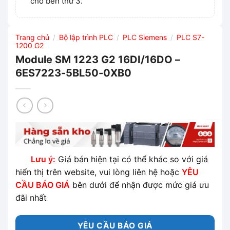
cho bên thứ 3.
Trang chủ
Bộ lập trình PLC
PLC Siemens
PLC S7-
/
/
/
1200 G2
Module SM 1223 G2 16DI/16DO –
6ES7223-5BL50-0XB0
Lưu ý:
Giá bán hiện tại có thể khác so với giá
hiển thị trên website, vui lòng liên hệ hoặc
YÊU
CẦU BÁO GIÁ
bên dưới để nhận được mức giá ưu
đãi nhất
YÊU CẦU BÁO GIÁ