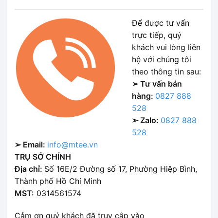
Để được tư vấn
trực tiếp, quý
khách vui lòng liên
hệ với chúng tôi
theo thông tin sau:
➢ Tư vấn bán
hàng:
0827 888
528
➢ Zalo:
0827 888
528
➢ Email:
info@mtee.vn
TRỤ SỞ CHÍNH
Địa chỉ:
Số 16E/2 Đường số 17, Phường Hiệp Bình,
Thành phố Hồ Chí Minh
MST:
0314561574
Cảm ơn quý khách đã truy cập vào