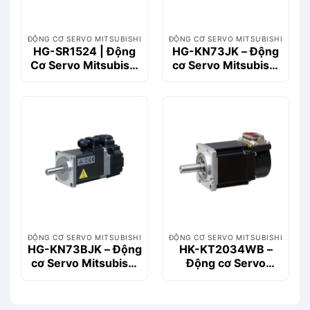
ĐỘNG CƠ SERVO MITSUBISHI
ĐỘNG CƠ SERVO MITSUBISHI
HG-SR1524 | Động
HG-KN73JK – Động
Cơ Servo Mitsubishi
cơ Servo Mitsubishi
1.5kW, 400V, HG
750W, 2.4Nm, có
Series
then
ĐỘNG CƠ SERVO MITSUBISHI
ĐỘNG CƠ SERVO MITSUBISHI
HG-KN73BJK – Động
HK-KT2034WB –
cơ Servo Mitsubishi
Động cơ Servo
750W, 2.4Nm, Có
Mitsubishi 2kW
Phanh
400V Có phanh