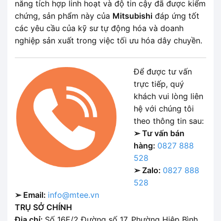
năng tích hợp linh hoạt và độ tin cậy đã được kiểm
chứng, sản phẩm này của
Mitsubishi
đáp ứng tốt
các yêu cầu của kỹ sư tự động hóa và doanh
nghiệp sản xuất trong việc tối ưu hóa dây chuyền.
Để được tư vấn
trực tiếp, quý
khách vui lòng liên
hệ với chúng tôi
theo thông tin sau:
➢ Tư vấn bán
hàng:
0827 888
528
➢ Zalo:
0827 888
528
➢ Email:
info@mtee.vn
TRỤ SỞ CHÍNH
Địa chỉ:
Số 16E/2 Đường số 17, Phường Hiệp Bình,