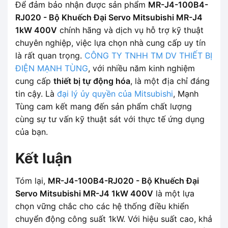
Để đảm bảo nhận được sản phẩm
MR-J4-100B4-
RJ020 - Bộ Khuếch Đại Servo Mitsubishi MR-J4
1kW 400V
chính hãng và dịch vụ hỗ trợ kỹ thuật
chuyên nghiệp, việc lựa chọn nhà cung cấp uy tín
là rất quan trọng.
CÔNG TY TNHH TM DV THIẾT BỊ
ĐIỆN MẠNH TÙNG
, với nhiều năm kinh nghiệm
cung cấp
thiết bị tự động hóa
, là một địa chỉ đáng
tin cậy. Là
đại lý ủy quyền của Mitsubishi
, Mạnh
Tùng cam kết mang đến sản phẩm chất lượng
cùng sự tư vấn kỹ thuật sát với thực tế ứng dụng
của bạn.
Kết luận
Tóm lại,
MR-J4-100B4-RJ020 - Bộ Khuếch Đại
Servo Mitsubishi MR-J4 1kW 400V
là một lựa
chọn vững chắc cho các hệ thống điều khiển
chuyển động công suất 1kW. Với hiệu suất cao, khả