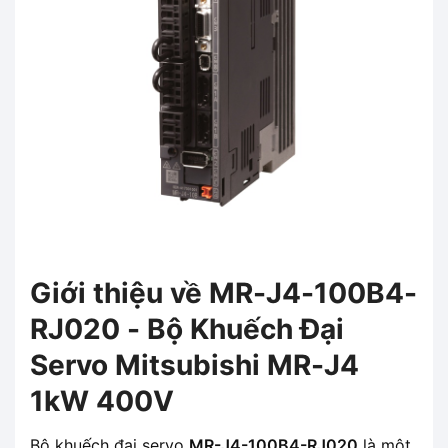
Giới thiệu về MR-J4-100B4-
RJ020 - Bộ Khuếch Đại
Servo Mitsubishi MR-J4
1kW 400V
Bộ khuếch đại servo
MR-J4-100B4-RJ020
là một