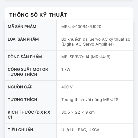
THÔNG SỐ KỸ THUẬT
MÃ SẢN PHẨM
MR-J4-100B4-RJ020
LOẠI SẢN PHẨM
Bộ khuếch đại Servo AC kỹ thuật số
(Digital AC-Servo Amplifier)
DÒNG SẢN PHẨM
MELSERVO-J4 (MR-J4-B)
CÔNG SUẤT MOTOR
1 kW
TƯƠNG THÍCH
NGUỒN CẤP
400 V
TƯƠNG THÍCH
Tương thích với dòng MR-J2S
KÍCH THƯỚC (D X R X
30.5 x 22 x 9 cm
C)
TIÊU CHUẨN
UL/cUL, EAC, UKCA