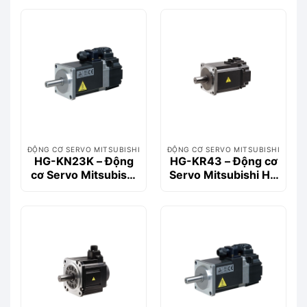
Motor)
ĐỘNG CƠ SERVO MITSUBISHI
ĐỘNG CƠ SERVO MITSUBISHI
HG-KN23K – Động
HG-KR43 – Động cơ
cơ Servo Mitsubishi
Servo Mitsubishi HG
200W 0.64Nm (Key-
Series 400W 1.3Nm
way)