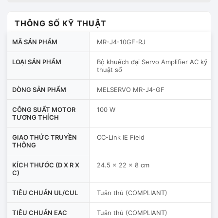
THÔNG SỐ KỸ THUẬT
MÃ SẢN PHẨM
MR-J4-10GF-RJ
LOẠI SẢN PHẨM
Bộ khuếch đại Servo Amplifier AC kỹ
thuật số
DÒNG SẢN PHẨM
MELSERVO MR-J4-GF
CÔNG SUẤT MOTOR
100 W
TƯƠNG THÍCH
GIAO THỨC TRUYỀN
CC-Link IE Field
THÔNG
KÍCH THƯỚC (D X R X
24.5 x 22 x 8 cm
C)
TIÊU CHUẨN UL/CUL
Tuân thủ (COMPLIANT)
TIÊU CHUẨN EAC
Tuân thủ (COMPLIANT)