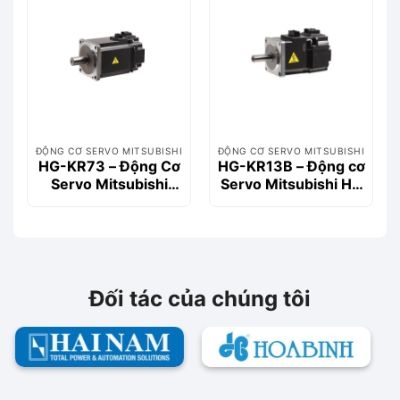
ĐỘNG CƠ SERVO MITSUBISHI
ĐỘNG CƠ SERVO MITSUBISHI
HG-KR73 – Động Cơ
HG-KR13B – Động cơ
Servo Mitsubishi
Servo Mitsubishi HG
750W (0.75kW),
Series 100W có
Moment 2.4 Nm
phanh
Đối tác của chúng tôi