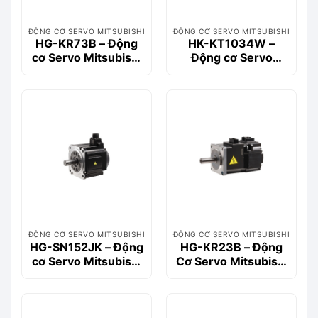
ĐỘNG CƠ SERVO MITSUBISHI
ĐỘNG CƠ SERVO MITSUBISHI
HG-KR73B – Động
HK-KT1034W –
cơ Servo Mitsubishi
Động cơ Servo
HG Series 750W có
Mitsubishi 1kW,
phanh
3.2Nm, 400V
ĐỘNG CƠ SERVO MITSUBISHI
ĐỘNG CƠ SERVO MITSUBISHI
HG-SN152JK – Động
HG-KR23B – Động
cơ Servo Mitsubishi
Cơ Servo Mitsubishi
1.5kW, 7.2Nm, Dòng
200W Có Phanh
HG-SN
(Brake)