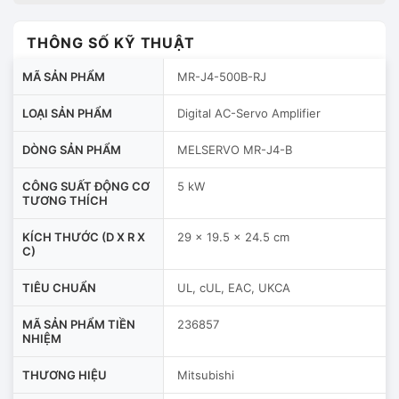
THÔNG SỐ KỸ THUẬT
MÃ SẢN PHẨM
MR-J4-500B-RJ
LOẠI SẢN PHẨM
Digital AC-Servo Amplifier
DÒNG SẢN PHẨM
MELSERVO MR-J4-B
CÔNG SUẤT ĐỘNG CƠ
5 kW
TƯƠNG THÍCH
KÍCH THƯỚC (D X R X
29 x 19.5 x 24.5 cm
C)
TIÊU CHUẨN
UL, cUL, EAC, UKCA
MÃ SẢN PHẨM TIỀN
236857
NHIỆM
THƯƠNG HIỆU
Mitsubishi