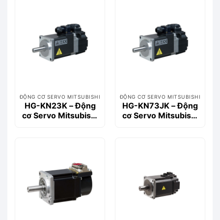
ĐỘNG CƠ SERVO MITSUBISHI
ĐỘNG CƠ SERVO MITSUBISHI
HG-KN23K – Động
HG-KN73JK – Động
cơ Servo Mitsubishi
cơ Servo Mitsubishi
200W 0.64Nm (Key-
750W, 2.4Nm, có
way)
then