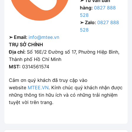
➢ Tư vấn bán
hàng:
0827 888
528
➢ Zalo:
0827 888
528
➢ Email:
info@mtee.vn
TRỤ SỞ CHÍNH
Địa chỉ:
Số 16E/2 Đường số 17, Phường Hiệp Bình,
Thành phố Hồ Chí Minh
MST:
0314561574
Cảm ơn quý khách đã truy cập vào
website
MTEE.VN
. Kính chúc quý khách nhận được
những thông tin hữu ích và có những trải nghiệm
tuyệt vời trên trang.