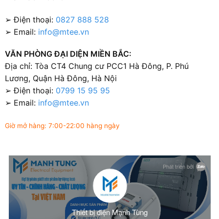
➢ Điện thoại:
0827 888 528
➢ Email:
info@mtee.vn
VĂN PHÒNG ĐẠI DIỆN MIỀN BẮC:
Địa chỉ: Tòa CT4 Chung cư PCC1 Hà Đông, P. Phú
Lương, Quận Hà Đông, Hà Nội
➢ Điện thoại:
0799 15 95 95
➢ Email:
info@mtee.vn
Giờ mở hàng: 7:00-22:00 hàng ngày