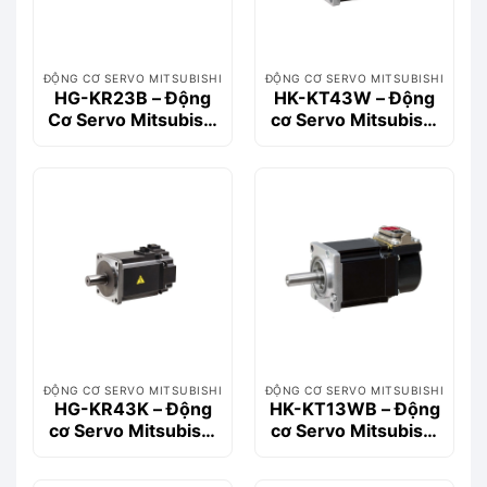
ĐỘNG CƠ SERVO MITSUBISHI
ĐỘNG CƠ SERVO MITSUBISHI
HG-KR23B – Động
HK-KT43W – Động
Cơ Servo Mitsubishi
cơ Servo Mitsubishi
200W Có Phanh
400W, 1.3Nm Dòng
(Brake)
HK-KT
ĐỘNG CƠ SERVO MITSUBISHI
ĐỘNG CƠ SERVO MITSUBISHI
HG-KR43K – Động
HK-KT13WB – Động
cơ Servo Mitsubishi
cơ Servo Mitsubishi
400W (AC Servo
100W, 0.32Nm, Có
Motor)
thắng (Brake)