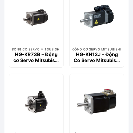
ĐỘNG CƠ SERVO MITSUBISHI
ĐỘNG CƠ SERVO MITSUBISHI
HG-KR73B – Động
HG-KN13J – Động
cơ Servo Mitsubishi
Cơ Servo Mitsubishi
HG Series 750W có
100W, 0.32Nm |
phanh
Chính Hãng