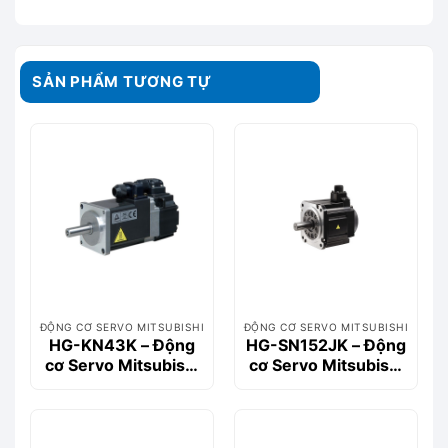
SẢN PHẨM TƯƠNG TỰ
ĐỘNG CƠ SERVO MITSUBISHI
ĐỘNG CƠ SERVO MITSUBISHI
HG-KN43K – Động
HG-SN152JK – Động
cơ Servo Mitsubishi
cơ Servo Mitsubishi
400W 1.3Nm
1.5kW, 7.2Nm, Dòng
HG-SN