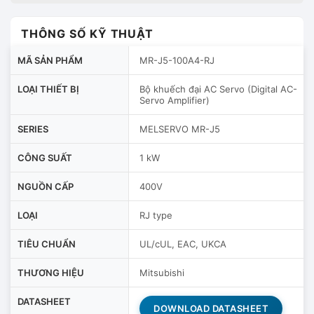
THÔNG SỐ KỸ THUẬT
MÃ SẢN PHẨM
MR-J5-100A4-RJ
LOẠI THIẾT BỊ
Bộ khuếch đại AC Servo (Digital AC-
Servo Amplifier)
SERIES
MELSERVO MR-J5
CÔNG SUẤT
1 kW
NGUỒN CẤP
400V
LOẠI
RJ type
TIÊU CHUẨN
UL/cUL, EAC, UKCA
THƯƠNG HIỆU
Mitsubishi
DATASHEET
DOWNLOAD DATASHEET