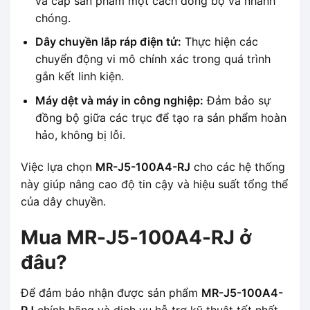
và cấp sản phẩm một cách đồng bộ và nhanh
chóng.
Dây chuyền lắp ráp điện tử:
Thực hiện các
chuyển động vi mô chính xác trong quá trình
gắn kết linh kiện.
Máy dệt và máy in công nghiệp:
Đảm bảo sự
đồng bộ giữa các trục để tạo ra sản phẩm hoàn
hảo, không bị lỗi.
Việc lựa chọn
MR-J5-100A4-RJ
cho các hệ thống
này giúp nâng cao độ tin cậy và hiệu suất tổng thể
của dây chuyền.
Mua MR-J5-100A4-RJ ở
đâu?
Để đảm bảo nhận được sản phẩm
MR-J5-100A4-
RJ
chính hãng và dịch vụ hỗ trợ kỹ thuật tốt nhất,