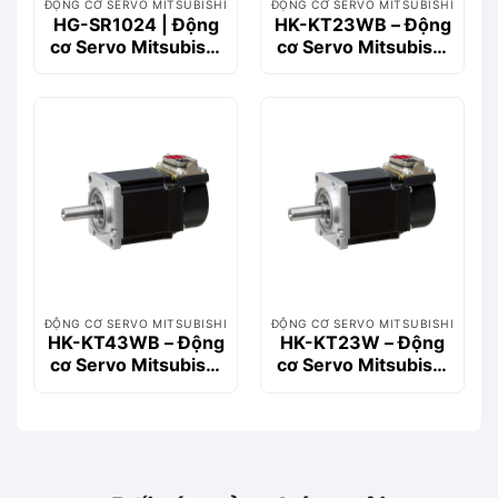
ĐỘNG CƠ SERVO MITSUBISHI
ĐỘNG CƠ SERVO MITSUBISHI
HG-SR1024 | Động
HK-KT23WB – Động
cơ Servo Mitsubishi
cơ Servo Mitsubishi
1kW 4.8Nm 400V |
200W 0.64Nm có
HG-SR Series
phanh
ĐỘNG CƠ SERVO MITSUBISHI
ĐỘNG CƠ SERVO MITSUBISHI
HK-KT43WB – Động
HK-KT23W – Động
cơ Servo Mitsubishi
cơ Servo Mitsubishi
400W, 1.3Nm, Có
200W, dòng HK-KT
phanh