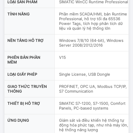
LOẠI SẢN PHẨM
SIMATIC WinCC Runtime Professional
TÍNH NĂNG
Phần mềm SCADA/HMI, bản Runtime
Professional, hỗ trợ tối đa 65536
Power Tags, tích hợp phân tích dữ
liệu và quản lý hệ thống lớn
NỀN TẢNG HỖ TRỢ
Windows 7/8/10 (64-bit), Windows
Server 2008/2012/2016
PHIÊN BẢN PHẦN
V15
MỀM
LOẠI GIẤY PHÉP
Single License, USB Dongle
GIAO THỨC TRUYỀN
PROFINET, OPC UA, Modbus TCP/IP,
THÔNG
S7 Communication
THIẾT BỊ HỖ TRỢ
SIMATIC S7-1200, S7-1500, Comfort
Panels, PC-based systems
ỨNG DỤNG
Giám sát và điều khiển hệ thống tự
động hóa phức tạp, như nhà máy lớn,
hệ thống năng lượng