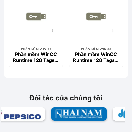
PHẦN MỀM WINCC
PHẦN MỀM WINCC
Phần mềm WinCC
Phần mềm WinCC
Runtime 128 Tags->
Runtime 128 Tags->
512 Tags V14-
512 Tags V15-
6AV2104-2BD04-
6AV2104-2BD05-
0BD0
0BD0
Đối tác của chúng tôi