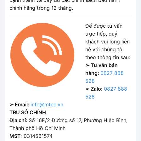
cạnh tranh và đầy đủ các chính sách bảo hành
chính hãng trong 12 tháng.
Để được tư vấn
trực tiếp, quý
khách vui lòng liên
hệ với chúng tôi
theo thông tin sau:
➢ Tư vấn bán
hàng:
0827 888
528
➢ Zalo:
0827 888
528
➢ Email:
info@mtee.vn
TRỤ SỞ CHÍNH
Địa chỉ:
Số 16E/2 Đường số 17, Phường Hiệp Bình,
Thành phố Hồ Chí Minh
MST:
0314561574