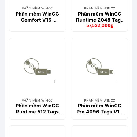
PHẦN MỀM WINCC
PHẦN MỀM WINCC
Phần mềm WinCC
Phần mềm WinCC
Comfort V15-
Runtime 2048 Tags
57,522,000
₫
6AV2101-0AA05-
V15- 6AV2104-
Giá
Giá
0AA5
0FA05-0AA0
gốc
hiện
là:
tại
61,043,000₫.
là:
57,522,000₫.
PHẦN MỀM WINCC
PHẦN MỀM WINCC
Phần mềm WinCC
Phần mềm WinCC
Runtime 512 Tags
Pro 4096 Tags V14
V14 SP1- 6AV2104-
SP1- 6AV2103-
0DA04-0AA0
0HA04-0AA5