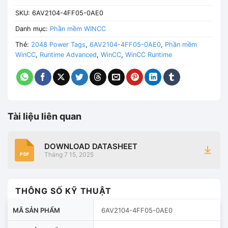
SKU:
6AV2104-4FF05-0AE0
Danh mục:
Phần mềm WINCC
Thẻ:
2048 Power Tags
,
6AV2104-4FF05-0AE0
,
Phần mềm
WinCC
,
Runtime Advanced
,
WinCC
,
WinCC Runtime
Tài liệu liên quan
DOWNLOAD DATASHEET
Tháng 7 15, 2025
PDF
THÔNG SỐ KỸ THUẬT
MÃ SẢN PHẨM
6AV2104-4FF05-0AE0