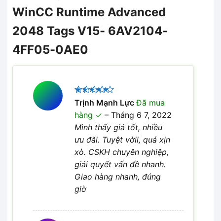
WinCC Runtime Advanced
2048 Tags V15- 6AV2104-
4FF05-0AE0
Được xếp
Trịnh Mạnh Lực
Đã mua
5
hạng
5
hàng
–
Tháng 6 7, 2022
sao
Mình thấy giá tốt, nhiều
ưu đãi. Tuyệt vờii, quá xịn
xò. CSKH chuyên nghiệp,
giải quyết vấn đề nhanh.
Giao hàng nhanh, đúng
giờ