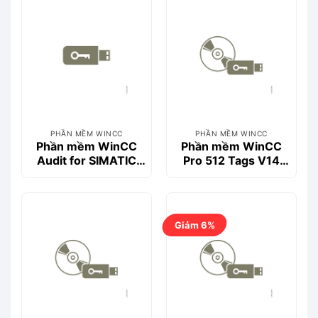
PHẦN MỀM WINCC
PHẦN MỀM WINCC
Phần mềm WinCC
Phần mềm WinCC
Audit for SIMATIC
Pro 512 Tags V14
Panels- 6AV2107-
SP1- 6AV2103-
0RP00-0BB0
0DA04-0AA5
Giảm 6%