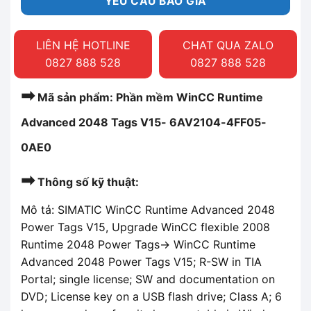
YÊU CẦU BÁO GIÁ
LIÊN HỆ HOTLINE
CHAT QUA ZALO
0827 888 528
0827 888 528
➡
Mã sản phẩm: Phần mềm WinCC Runtime
Advanced 2048 Tags V15- 6AV2104-4FF05-
0AE0
➡
Thông số kỹ thuật:
Mô tả: SIMATIC WinCC Runtime Advanced 2048
Power Tags V15, Upgrade WinCC flexible 2008
Runtime 2048 Power Tags-> WinCC Runtime
Advanced 2048 Power Tags V15; R-SW in TIA
Portal; single license; SW and documentation on
DVD; License key on a USB flash drive; Class A; 6