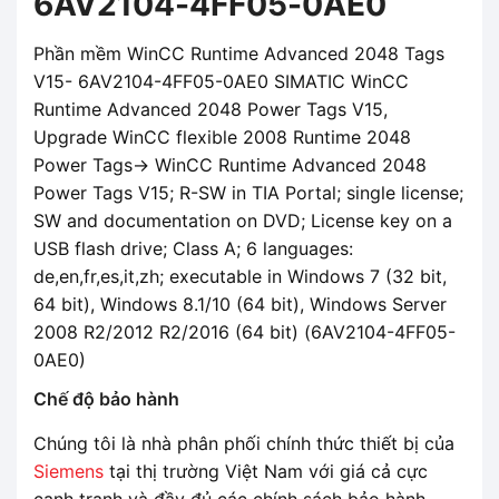
6AV2104-4FF05-0AE0
Phần mềm WinCC Runtime Advanced 2048 Tags
V15- 6AV2104-4FF05-0AE0 SIMATIC WinCC
Runtime Advanced 2048 Power Tags V15,
Upgrade WinCC flexible 2008 Runtime 2048
Power Tags-> WinCC Runtime Advanced 2048
Power Tags V15; R-SW in TIA Portal; single license;
SW and documentation on DVD; License key on a
USB flash drive; Class A; 6 languages:
de,en,fr,es,it,zh; executable in Windows 7 (32 bit,
64 bit), Windows 8.1/10 (64 bit), Windows Server
2008 R2/2012 R2/2016 (64 bit) (6AV2104-4FF05-
0AE0)
Chế độ bảo hành
Chúng tôi là nhà phân phối chính thức thiết bị của
Siemens
tại thị trường Việt Nam với giá cả cực