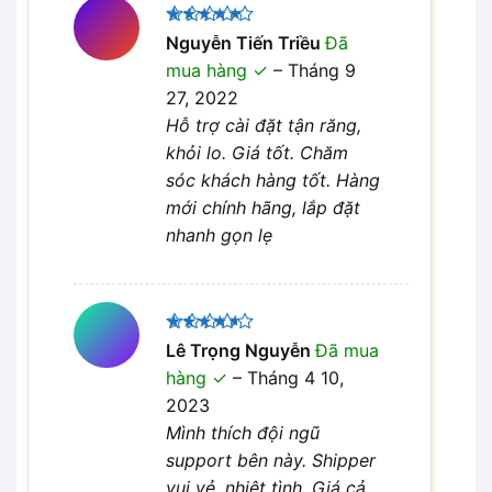
Được xếp
Nguyễn Tiến Triều
Đã
5
hạng
5
mua hàng
–
Tháng 9
sao
27, 2022
Hỗ trợ cài đặt tận răng,
khỏi lo. Giá tốt. Chăm
sóc khách hàng tốt. Hàng
mới chính hãng, lắp đặt
nhanh gọn lẹ
Được
Lê Trọng Nguyễn
Đã mua
xếp hạng
hàng
–
Tháng 4 10,
4
5 sao
2023
Mình thích đội ngũ
support bên này. Shipper
vui vẻ, nhiệt tình. Giá cả