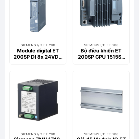
SIEMENS I/O ET 200
SIEMENS I/O ET 200
Module digital ET
Bộ điều khiển ET
200SP DI 8x 24VDC
200SP CPU 1515SP
HF Siemens –
PC + HMI Siemens –
6ES7131-6BF00-
6ES7677-2AA41-
2CA0
0FK0
SIEMENS I/O ET 200
SIEMENS I/O ET 200