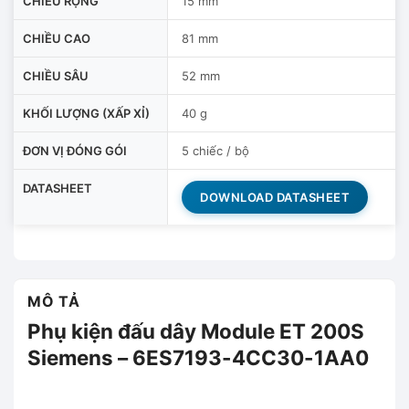
CHIỀU RỘNG
15 mm
CHIỀU CAO
81 mm
CHIỀU SÂU
52 mm
KHỐI LƯỢNG (XẤP XỈ)
40 g
ĐƠN VỊ ĐÓNG GÓI
5 chiếc / bộ
DATASHEET
DOWNLOAD DATASHEET
MÔ TẢ
Phụ kiện đấu dây Module ET 200S
Siemens – 6ES7193-4CC30-1AA0