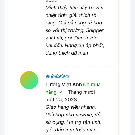
2022
Mình thấy bên này tư vấn
nhiệt tình, giải thích rõ
ràng. Giá cả cũng rẻ hơn
so với thị trường. Shipper
vui tính, gọi điện trước
khi đến. Hàng ổn áp phết,
dùng thích dã man
Được
Lương Việt Anh
Đã mua
xếp hạng
hàng
–
Tháng mười
4
5 sao
một 25, 2023
Giao hàng siêu nhanh.
Phù hợp cho newbie, dễ
sử dụng. Hỗ trợ tận tình,
giải đáp mọi thắc mắc.