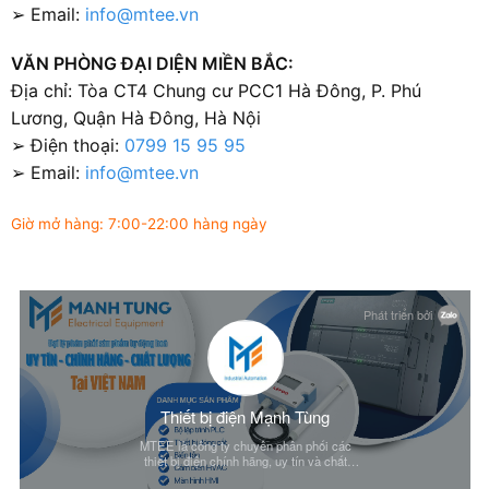
➢ Email:
info@mtee.vn
VĂN PHÒNG ĐẠI DIỆN MIỀN BẮC:
Địa chỉ: Tòa CT4 Chung cư PCC1 Hà Đông, P. Phú
Lương, Quận Hà Đông, Hà Nội
➢ Điện thoại:
0799 15 95 95
➢ Email:
info@mtee.vn
Giờ mở hàng: 7:00-22:00 hàng ngày