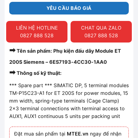
YÊU CẦU BÁO GIÁ
LIÊN HỆ HOTLINE
CHAT QUA ZALO
0827 888 528
0827 888 528
➡
Tên sản phẩm: Phụ kiện đấu dây Module ET
200S Siemens – 6ES7193-4CC30-1AA0
➡
Thông số kỹ thuật:
*** Spare part *** SIMATIC DP, 5 terminal modules
TM-P15C23-A1 for ET 200S for power modules, 15
mm width, spring-type terminals (Cage Clamp)
2×3 terminal connections with terminal access to
AUX1, AUX1 continuous 5 units per packing unit
Đặt mua sản phẩm tại
MTEE.vn
ngay để nhận