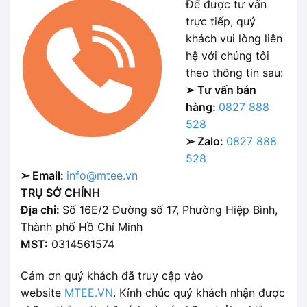
Để được tư vấn
trực tiếp, quý
khách vui lòng liên
hệ với chúng tôi
theo thông tin sau:
➢ Tư vấn bán
hàng:
0827 888
528
➢ Zalo:
0827 888
528
➢ Email:
info@mtee.vn
TRỤ SỞ CHÍNH
Địa chỉ:
Số 16E/2 Đường số 17, Phường Hiệp Bình,
Thành phố Hồ Chí Minh
MST:
0314561574
Cảm ơn quý khách đã truy cập vào
website
MTEE.VN
. Kính chúc quý khách nhận được