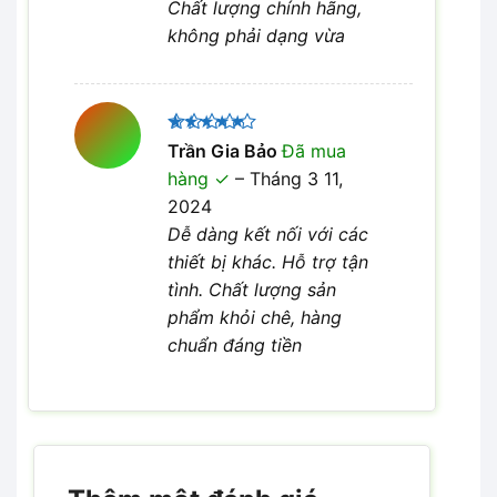
Chất lượng chính hãng,
không phải dạng vừa
Được xếp
Trần Gia Bảo
Đã mua
5
hạng
5
hàng
–
Tháng 3 11,
sao
2024
Dễ dàng kết nối với các
thiết bị khác. Hỗ trợ tận
tình. Chất lượng sản
phẩm khỏi chê, hàng
chuẩn đáng tiền