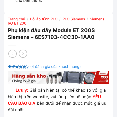
cho bên thứ 3.
Trang chủ
Bộ lập trình PLC
PLC Siemens
Siemens
/
/
/
I/O ET 200
Phụ kiện đấu dây Module ET 200S
Siemens – 6ES7193-4CC30-1AA0
(
4
đánh giá của khách hàng)
4.5
4
trên
5 dựa trên
đánh giá
Lưu ý:
Giá bán hiện tại có thể khác so với giá
hiển thị trên website, vui lòng liên hệ hoặc
YÊU
CẦU BÁO GIÁ
bên dưới để nhận được mức giá ưu
đãi nhất