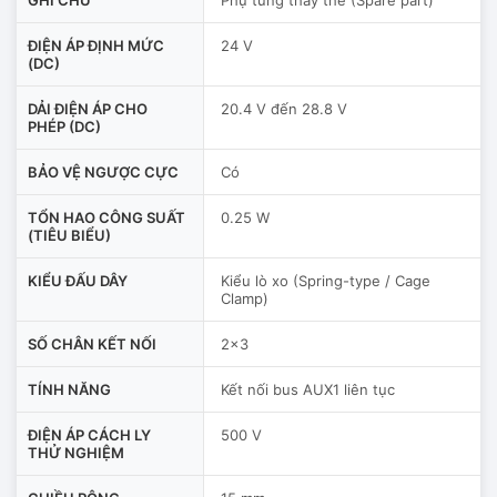
ĐIỆN ÁP ĐỊNH MỨC
24 V
(DC)
DẢI ĐIỆN ÁP CHO
20.4 V đến 28.8 V
PHÉP (DC)
BẢO VỆ NGƯỢC CỰC
Có
TỔN HAO CÔNG SUẤT
0.25 W
(TIÊU BIỂU)
KIỂU ĐẤU DÂY
Kiểu lò xo (Spring-type / Cage
Clamp)
SỐ CHÂN KẾT NỐI
2x3
TÍNH NĂNG
Kết nối bus AUX1 liên tục
ĐIỆN ÁP CÁCH LY
500 V
THỬ NGHIỆM