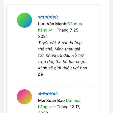
Được
Lưu Văn Mạnh
Đã mua
xếp hạng
hàng
–
Tháng 7 25,
4
5 sao
2021
Tuyệt vời, 5 sao không
thể chê. Mình thấy giá
tốt, nhiều ưu đãi. Hỗ trợ
trọn đời, tha hồ lựa chọn.
Mình sẽ giới thiệu với bạn
bè
Được xếp
Mai Xuân Bảo
Đã mua
5
hạng
5
hàng
–
Tháng 12 17,
sao