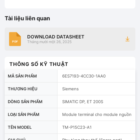
Tài liệu liên quan
DOWNLOAD DATASHEET
Tháng mười một 26, 2025
PDF
THÔNG SỐ KỸ THUẬT
MÃ SẢN PHẨM
6ES7193-4CC30-1AA0
THƯƠNG HIỆU
Siemens
DÒNG SẢN PHẨM
SIMATIC DP, ET 200S
LOẠI SẢN PHẨM
Module terminal cho module nguồn
TÊN MODEL
TM-P15C23-A1
GHI CHÚ
Phụ tùng thay thế (Spare part)