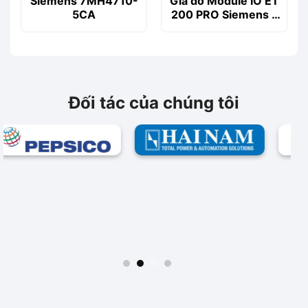
Siemens 7MH4710-
Giá đỡ Module IO ET
5CA
200 PRO Siemens –
6ES7194-4GA20-
0AA0
Đối tác của chúng tôi