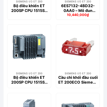
SIEMENS I/O ET 200
SIEMENS I/O ET 200
Bộ điều khiển ET
6ES7132-4BD32-
200SP CPU 1515SP
0AA0 – Mô đun
10,440,000
₫
PC Siemens –
ET200S 4DO
Giá
Giá
6ES7677-2AA40-
gốc
hiện
là:
tại
0AA0
12,423,000₫.
là:
10,440,000₫.
SIEMENS I/O ET 200
SIEMENS I/O ET 200
Bộ điều khiển ET
Cầu chì khối đầu cuối
200SP CPU 1515SP
ET 200ECO Siemens
PC F+HMI Siemens –
– 6ES7194-6HB00-
6ES7677-2FA41-
0AA0
0FM0