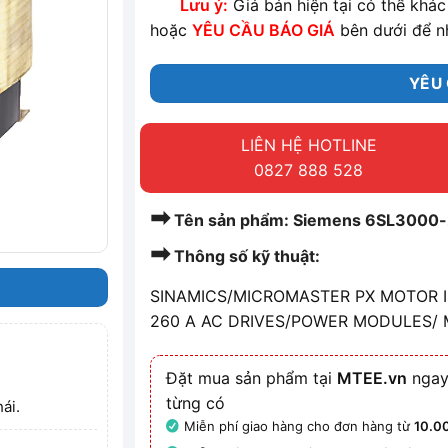
Lưu ý:
Giá bán hiện tại có thể khác 
hoặc
YÊU CẦU BÁO GIÁ
bên dưới để n
YÊU 
LIÊN HỆ HOTLINE
0827 888 528
➡
Tên sản phẩm: Siemens 6SL3000
➡
Thông số kỹ thuật:
SINAMICS/MICROMASTER PX MOTOR IN
260 A AC DRIVES/POWER MODULES/
Đặt mua sản phẩm tại
MTEE.vn
ngay
từng có
ái.
Miễn phí giao hàng cho đơn hàng từ
10.0