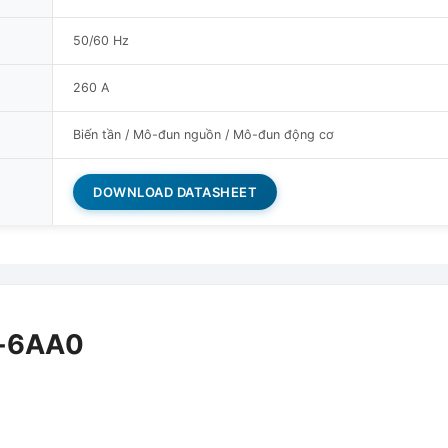
50/60 Hz
260 A
Biến tần / Mô-đun nguồn / Mô-đun động cơ
DOWNLOAD DATASHEET
2-6AA0