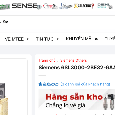
KHUYẾN MÃI 🔥
TUY
VỀ MTEE
TIN TỨC
Trang chủ
Siemens Others
/
Siemens 6SL3000-2BE32-6A
(
3
đánh giá của khách hàng)
4.33
3
trên
5 dựa
trên
đánh
giá