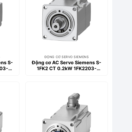
S
ĐỘNG CƠ SERVO SIEMENS
ens S-
Động cơ AC Servo Siemens S-
03-
1FK2 CT 0.2kW 1FK2203-
2AG00-1SA0