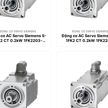
ĐỘNG CƠ SERVO SIEMENS
ĐỘNG CƠ SERVO SIEMEN
cơ AC Servo Siemens S-
Động cơ AC Servo Siem
K2 CT 0.2kW 1FK2203-
1FK2 CT 0.2kW 1FK22
2AG00-2SA0
2AG01-0MA0