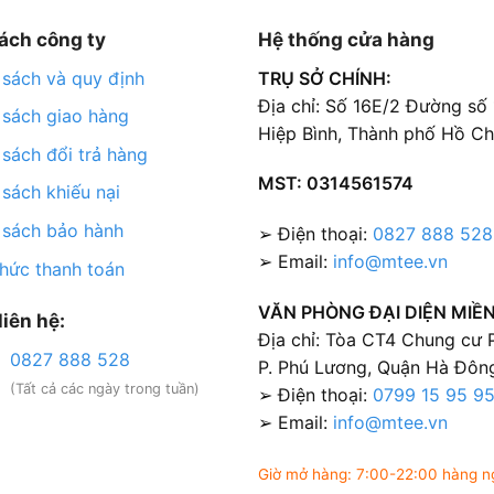
ách công ty
Hệ thống cửa hàng
 sách và quy định
TRỤ SỞ CHÍNH:
Địa chỉ: Số 16E/2 Đường số
 sách giao hàng
Hiệp Bình, Thành phố Hồ Ch
 sách đổi trả hàng
MST: 0314561574
 sách khiếu nại
 sách bảo hành
➢ Điện thoại:
0827 888 528
➢ Email:
info@mtee.vn
thức thanh toán
VĂN PHÒNG ĐẠI DIỆN MIỀN
liên hệ:
Địa chỉ: Tòa CT4 Chung cư
0827 888 528
P. Phú Lương, Quận Hà Đông
(Tất cả các ngày trong tuần)
➢ Điện thoại:
0799 15 95 9
➢ Email:
info@mtee.vn
Giờ mở hàng: 7:00-22:00 hàng n