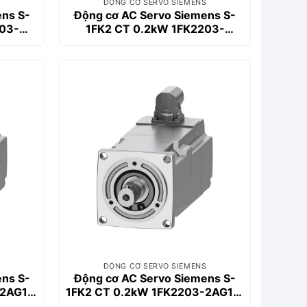
S
ĐỘNG CƠ SERVO SIEMENS
ens S-
Động cơ AC Servo Siemens S-
03-
1FK2 CT 0.2kW 1FK2203-
2AG10-2SA0
S
ĐỘNG CƠ SERVO SIEMENS
ens S-
Động cơ AC Servo Siemens S-
-2AG11-
1FK2 CT 0.2kW 1FK2203-2AG11-
1SA0