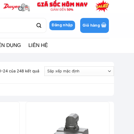
Đăng nhập
Giỏ hàng
ỂN DỤNG
LIÊN HỆ
 1–24 của 248 kết quả