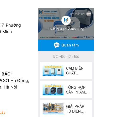
 17, Phường
í Minh
 BẮC:
 PCC1 Hà Đông,
, Hà Nội
5
gày