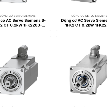
ĐỘNG CƠ SERVO SIEMENS
ĐỘNG CƠ SERVO SIEMEN
cơ AC Servo Siemens S-
Động cơ AC Servo Siem
K2 CT 0.2kW 1FK2203-
1FK2 CT 0.2kW 1FK22
2AG01-1SA0
2AG10-0MA0