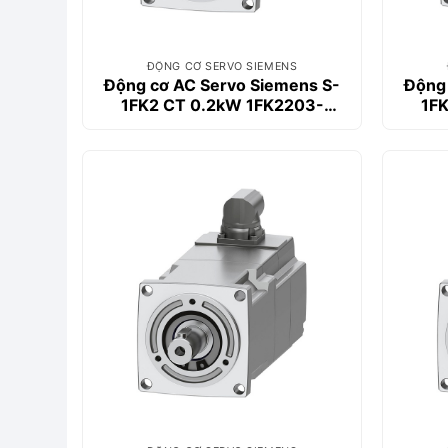
ĐỘNG CƠ SERVO SIEMENS
Động cơ AC Servo Siemens S-
Động 
1FK2 CT 0.2kW 1FK2203-
1F
2AG01-1MA0