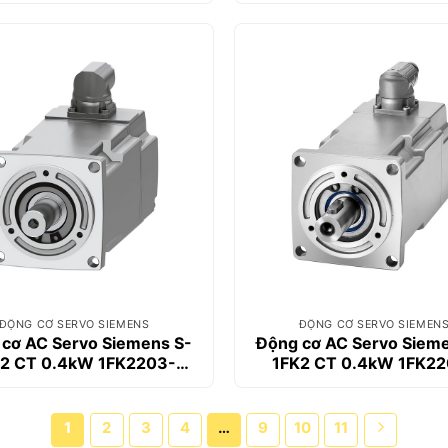
ĐỘNG CƠ SERVO SIEMENS
ĐỘNG CƠ SERVO SIEMEN
cơ AC Servo Siemens S-
Động cơ AC Servo Siem
2 CT 0.4kW 1FK2203-
1FK2 CT 0.4kW 1FK2
4AG00-0SA0
4AG00-1MA0
1
2
3
4
…
9
10
11