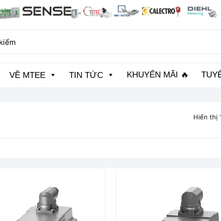
KHUYẾN MÃI 🔥
TUY
VỀ MTEE
TIN TỨC
Hiển thị