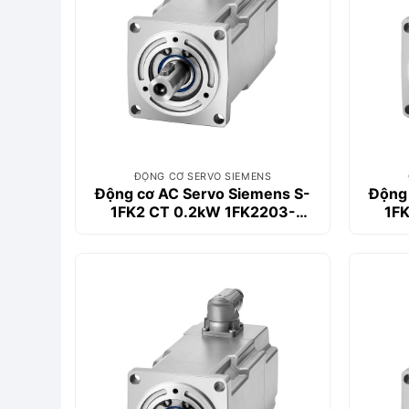
ĐỘNG CƠ SERVO SIEMENS
Động cơ AC Servo Siemens S-
Động 
1FK2 CT 0.2kW 1FK2203-
1F
2AG00-0MA0