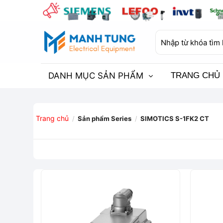
Bỏ
qua
nội
Tìm
dung
kiếm:
DANH MỤC SẢN PHẨM
TRANG CHỦ
Trang chủ
/
Sản phẩm Series
/
SIMOTICS S-1FK2 CT