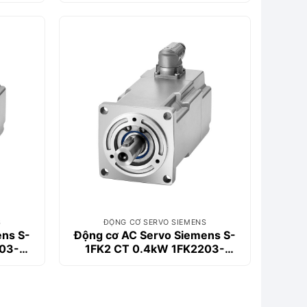
S
ĐỘNG CƠ SERVO SIEMENS
ens S-
Động cơ AC Servo Siemens S-
203-
1FK2 CT 0.4kW 1FK2203-
4AG00-1SA0