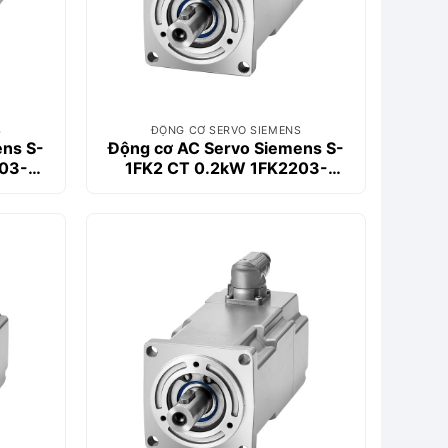
S
ĐỘNG CƠ SERVO SIEMENS
ens S-
Động cơ AC Servo Siemens S-
03-
1FK2 CT 0.2kW 1FK2203-
2AG01-0SA0