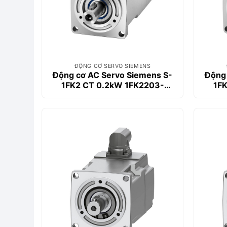
ĐỘNG CƠ SERVO SIEMENS
Động cơ AC Servo Siemens S-
Động 
1FK2 CT 0.2kW 1FK2203-
1F
2AG00-2MA0