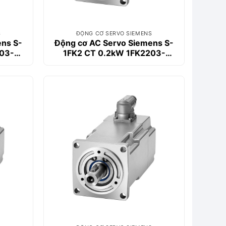
S
ĐỘNG CƠ SERVO SIEMENS
ens S-
Động cơ AC Servo Siemens S-
03-
1FK2 CT 0.2kW 1FK2203-
2AG10-0SA0