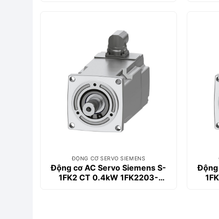
ĐỘNG CƠ SERVO SIEMENS
Động cơ AC Servo Siemens S-
Động 
1FK2 CT 0.4kW 1FK2203-
1FK
4AG00-0MA0