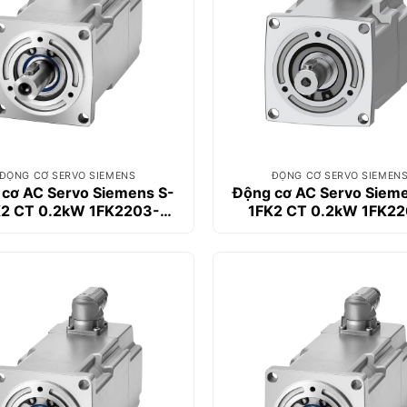
ĐỘNG CƠ SERVO SIEMENS
ĐỘNG CƠ SERVO SIEMEN
cơ AC Servo Siemens S-
Động cơ AC Servo Siem
K2 CT 0.2kW 1FK2203-
1FK2 CT 0.2kW 1FK22
2AG00-0SA0
2AG00-1MA0