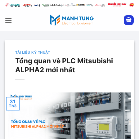
Bỏ
qua
nội
dung
TÀI LIỆU KỸ THUẬT
Tổng quan về PLC Mitsubishi
ALPHA2 mới nhất
31
Th3