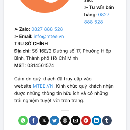
sau:
➢ Tư vấn bán
hàng:
0827
888 528
➢ Zalo:
0827 888 528
➢ Email:
info@mtee.vn
TRỤ SỞ CHÍNH
Địa chỉ:
Số 16E/2 Đường số 17, Phường Hiệp
Bình, Thành phố Hồ Chí Minh
MST:
0314561574
Cảm ơn quý khách đã truy cập vào
website
MTEE.VN
. Kính chúc quý khách nhận
được những thông tin hữu ích và có những
trải nghiệm tuyệt vời trên trang.