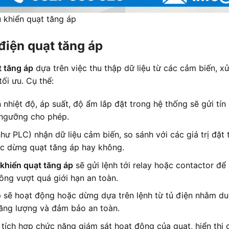
 khiển quạt tăng áp
điện quạt tăng áp
t tăng áp
dựa trên việc thu thập dữ liệu từ các cảm biến, xử
ối ưu. Cụ thể:
hiệt độ, áp suất, độ ẩm lắp đặt trong hệ thống sẽ gửi tín 
t ngưỡng cho phép.
ư PLC) nhận dữ liệu cảm biến, so sánh với các giá trị đặt t
ặc dừng quạt tăng áp hay không.
 khiển quạt tăng áp
sẽ gửi lệnh tới relay hoặc contactor để 
ông vượt quá giới hạn an toàn.
sẽ hoạt động hoặc dừng dựa trên lệnh từ tủ điện nhằm duy 
năng lượng và đảm bảo an toàn.
 tích hợp chức năng giám sát hoạt động của quạt, hiển thị