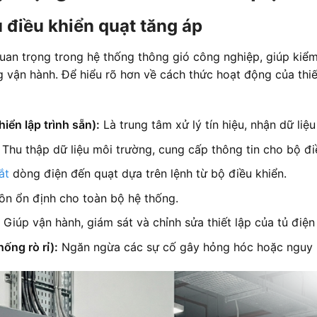
 điều khiển quạt tăng áp
quan trọng trong hệ thống thông gió công nghiệp, giúp kiể
vận hành. Để hiểu rõ hơn về cách thức hoạt động của thiế
iển lập trình sẵn):
Là trung tâm xử lý tín hiệu, nhận dữ liệ
Thu thập dữ liệu môi trường, cung cấp thông tin cho bộ đi
ắt
dòng điện đến quạt dựa trên lệnh từ bộ điều khiển.
n ổn định cho toàn bộ hệ thống.
Giúp vận hành, giám sát và chỉnh sửa thiết lập của tủ điện
hống rò rỉ):
Ngăn ngừa các sự cố gây hỏng hóc hoặc nguy h