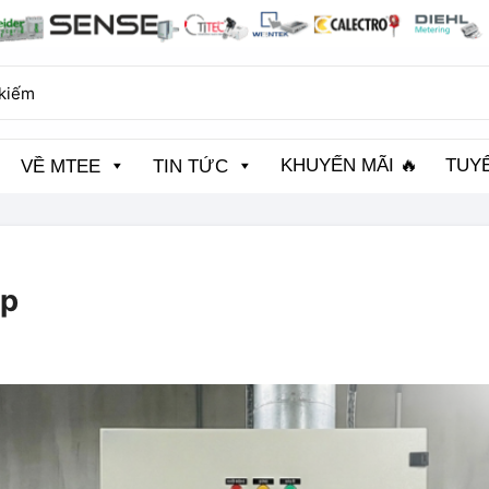
KHUYẾN MÃI 🔥
TUY
VỀ MTEE
TIN TỨC
áp