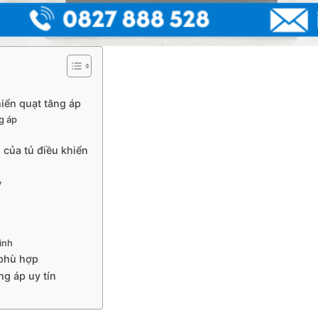
iển quạt tăng áp
g áp
của tủ điều khiển
y
ình
 phù hợp
ng áp uy tín