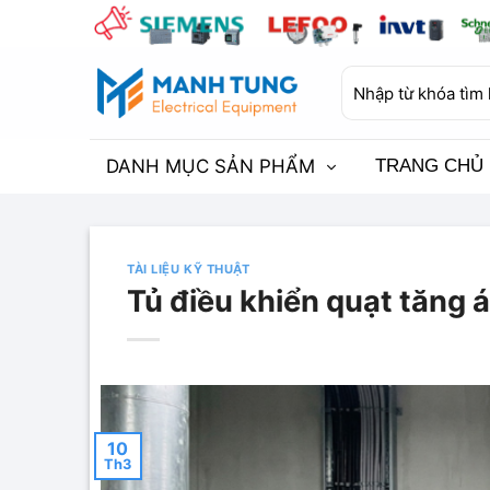
Bỏ
qua
nội
Tìm
dung
kiếm:
DANH MỤC SẢN PHẨM
TRANG CHỦ
TÀI LIỆU KỸ THUẬT
Tủ điều khiển quạt tăng 
10
Th3