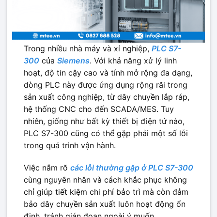
Trong nhiều nhà máy và xí nghiệp,
PLC S7-
300
của
Siemens
. Với khả năng xử lý linh
hoạt, độ tin cậy cao và tính mở rộng đa dạng,
dòng PLC này được ứng dụng rộng rãi trong
sản xuất công nghiệp, từ dây chuyền lắp ráp,
hệ thống CNC cho đến SCADA/MES. Tuy
nhiên, giống như bất kỳ thiết bị điện tử nào,
PLC S7-300 cũng có thể gặp phải một số lỗi
trong quá trình vận hành.
Việc nắm rõ
các lỗi thường gặp ở PLC S7-300
cùng nguyên nhân và cách khắc phục không
chỉ giúp tiết kiệm chi phí bảo trì mà còn đảm
bảo dây chuyền sản xuất luôn hoạt động ổn
định, tránh gián đoạn ngoài ý muốn.