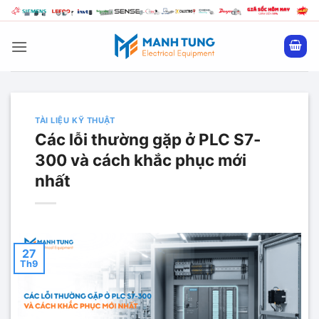
Bỏ
qua
nội
dung
TÀI LIỆU KỸ THUẬT
Các lỗi thường gặp ở PLC S7-
300 và cách khắc phục mới
nhất
27
Th9