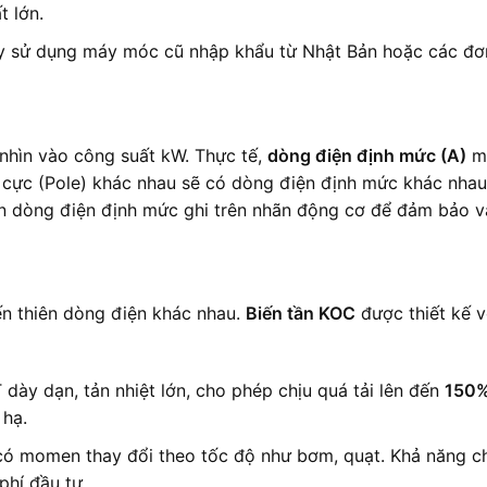
 lớn.
áy sử dụng máy móc cũ nhập khẩu từ Nhật Bản hoặc các đơn 
 nhìn vào công suất kW. Thực tế,
dòng điện định mức (A)
mớ
 số cực (Pole) khác nhau sẽ có dòng điện định mức khác nh
n dòng điện định mức ghi trên nhãn động cơ để đảm bảo vận
ến thiên dòng điện khác nhau.
Biến tần KOC
được thiết kế v
BT dày dạn, tản nhiệt lớn, cho phép chịu quá tải lên đến
150%
 hạ.
ải có momen thay đổi theo tốc độ như bơm, quạt. Khả năng 
phí đầu tư.