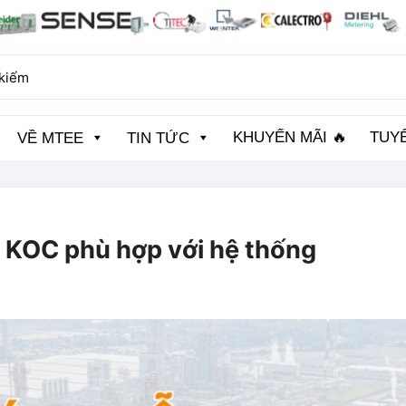
KHUYẾN MÃI 🔥
TUY
VỀ MTEE
TIN TỨC
 KOC phù hợp với hệ thống