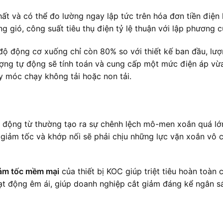
n nhất và có thể đo lường ngay lập tức trên hóa đơn tiền điệ
g gió, công suất tiêu thụ điện tỷ lệ thuận với lập phương 
ộ động cơ xuống chỉ còn 80% so với thiết kế ban đầu, lượ
ng tự động sẽ tính toán và cung cấp một mức điện áp vừa 
y móc chạy không tải hoặc non tải.
 động từ thường tạo ra sự chênh lệch mô-men xoắn quá lớ
ố giảm tốc và khớp nối sẽ phải chịu những lực vặn xoắn vô
iảm tốc mềm mại
của thiết bị KOC giúp triệt tiêu hoàn toàn
oạt động êm ái, giúp doanh nghiệp cắt giảm đáng kể ngân s