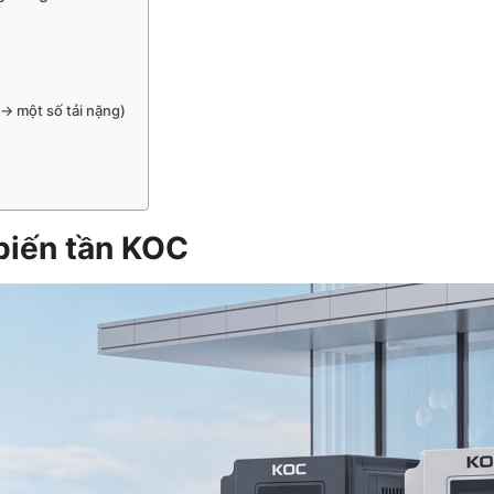
→ một số tải nặng)
 biến tần KOC