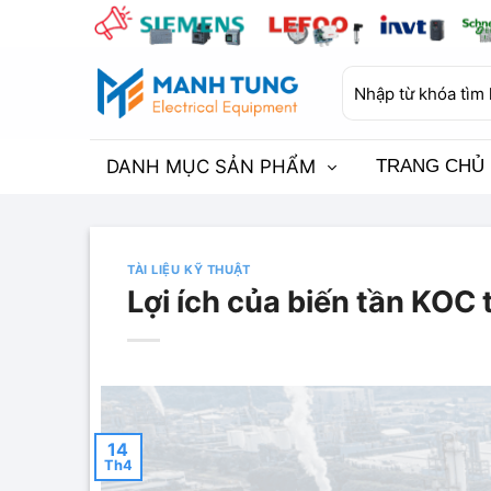
Bỏ
qua
nội
Tìm
dung
kiếm:
DANH MỤC SẢN PHẨM
TRANG CHỦ
TÀI LIỆU KỸ THUẬT
Lợi ích của biến tần KOC t
14
Th4