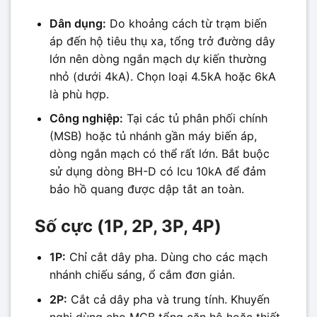
Dân dụng:
Do khoảng cách từ trạm biến
áp đến hộ tiêu thụ xa, tổng trở đường dây
lớn nên dòng ngắn mạch dự kiến thường
nhỏ (dưới 4kA). Chọn loại 4.5kA hoặc 6kA
là phù hợp.
Công nghiệp:
Tại các tủ phân phối chính
(MSB) hoặc tủ nhánh gần máy biến áp,
dòng ngắn mạch có thể rất lớn. Bắt buộc
sử dụng dòng BH-D có Icu 10kA để đảm
bảo hồ quang được dập tắt an toàn.
Số cực (1P, 2P, 3P, 4P)
1P:
Chỉ cắt dây pha. Dùng cho các mạch
nhánh chiếu sáng, ổ cắm đơn giản.
2P:
Cắt cả dây pha và trung tính. Khuyến
nghị dùng cho MCB tổng căn hộ hoặc thiết