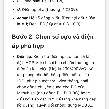
P
: Công suất tiêu thụ (W).
U
: Điện áp pha (thường là 220V).
cosφ
: Hệ số công suất. (Đèn sợi đốt / Bàn
là = 1; Đèn LED / Quạt ≈ 0.8 – 0.9).
Bước 2: Chọn số cực và điện
áp phù hợp
Điện áp:
Kiểm tra điện áp lưới tại nơi lắp
đặt. MCB Mitsubishi tiêu chuẩn thường có
điện áp làm việc (Ue) là 230/400VAC. Nếu
ứng dụng cho hệ thống điện một chiều
(DC) như pin mặt trời, viễn thông, phải
chọn dòng chuyên dụng cho DC của
Mitsubishi (như dòng BH-D10 DC) hoặc
đấu nối tiếp các cực để tăng khả năng dập
hồ quang. Tuyệt đối không dùng MCB AC