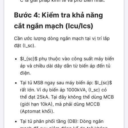
C là giải pháp kinh tế và phổ biến nhất.
Bước 4: Kiểm tra khả năng
cắt ngắn mạch (Icu/Ics)
Cần ước lượng dòng ngắn mạch tại vị trí lắp
đặt (I_sc).
$I_{sc}$ phụ thuộc vào công suất máy biến
áp và chiều dài dây dẫn từ biến áp đến tủ
điện.
Tại tủ MSB ngay sau máy biến áp: $I_{sc}$
rất lớn. Ví dụ biến áp 1000kVA, (I_sc) có
thể đạt 25kA. Tại đây không thể dùng MCB
(giới hạn 10kA), mà phải dùng MCCB
(Aptomat khối).
Tại tủ phân phối tầng (DB): Dòng ngắn