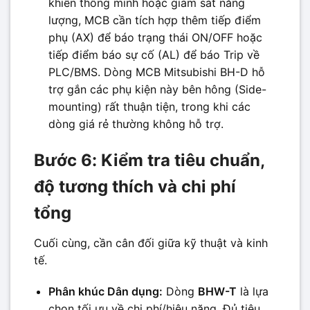
khiển thông minh hoặc giám sát năng
lượng, MCB cần tích hợp thêm tiếp điểm
phụ (AX) để báo trạng thái ON/OFF hoặc
tiếp điểm báo sự cố (AL) để báo Trip về
PLC/BMS. Dòng MCB Mitsubishi BH-D hỗ
trợ gắn các phụ kiện này bên hông (Side-
mounting) rất thuận tiện, trong khi các
dòng giá rẻ thường không hỗ trợ.
Bước 6: Kiểm tra tiêu chuẩn,
độ tương thích và chi phí
tổng
Cuối cùng, cần cân đối giữa kỹ thuật và kinh
tế.
Phân khúc Dân dụng:
Dòng
BHW-T
là lựa
chọn tối ưu về chi phí/hiệu năng. Đủ tiêu