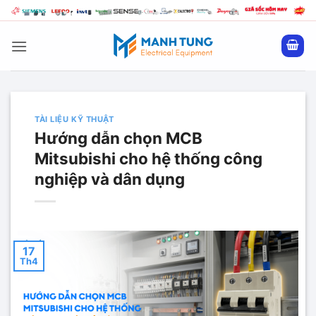
Bỏ
qua
nội
dung
TÀI LIỆU KỸ THUẬT
Hướng dẫn chọn MCB
Mitsubishi cho hệ thống công
nghiệp và dân dụng
17
Th4