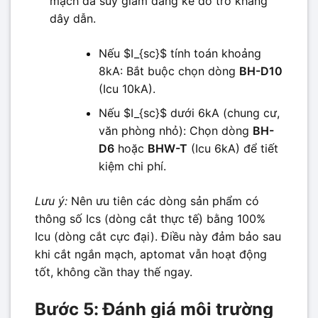
mạch đã suy giảm đáng kể do trở kháng
dây dẫn.
Nếu $I_{sc}$ tính toán khoảng
8kA: Bắt buộc chọn dòng
BH-D10
(Icu 10kA).
Nếu $I_{sc}$ dưới 6kA (chung cư,
văn phòng nhỏ): Chọn dòng
BH-
D6
hoặc
BHW-T
(Icu 6kA) để tiết
kiệm chi phí.
Lưu ý:
Nên ưu tiên các dòng sản phẩm có
thông số Ics (dòng cắt thực tế) bằng 100%
Icu (dòng cắt cực đại). Điều này đảm bảo sau
khi cắt ngắn mạch, aptomat vẫn hoạt động
tốt, không cần thay thế ngay.
Bước 5: Đánh giá môi trường