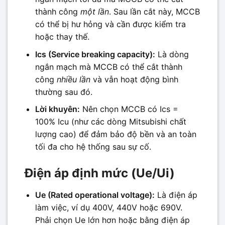
thành công
một lần
. Sau lần cắt này, MCCB
có thể bị hư hỏng và cần được kiểm tra
hoặc thay thế.
Ics (Service breaking capacity):
Là dòng
ngắn mạch mà MCCB có thể cắt thành
công
nhiều lần
và vẫn hoạt động bình
thường sau đó.
Lời khuyên:
Nên chọn MCCB có Ics =
100% Icu (như các dòng Mitsubishi chất
lượng cao) để đảm bảo độ bền và an toàn
tối đa cho hệ thống sau sự cố.
Điện áp định mức (Ue/Ui)
Ue (Rated operational voltage):
Là điện áp
làm việc, ví dụ 400V, 440V hoặc 690V.
Phải chọn Ue lớn hơn hoặc bằng điện áp