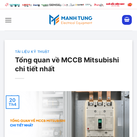
Bỏ
qua
nội
dung
TÀI LIỆU KỸ THUẬT
Tổng quan về MCCB Mitsubishi
chi tiết nhất
20
Th4