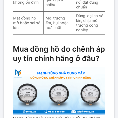
không ổn định
nối đất đúng
nhiễu
chuẩn
Dùng loại có vỏ
Mặt đồng hồ
Môi trường
kín, chịu môi
mờ hoặc sai số
ẩm, bụi hoặc
trường công
lớn
hoá chất
nghiệp
Mua đồng hồ đo chênh áp
uy tín chính hãng ở đâu
?