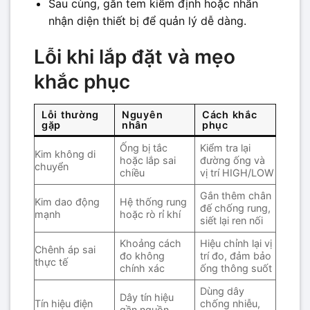
Sau cùng, gắn tem kiểm định hoặc nhãn
nhận diện thiết bị để quản lý dễ dàng.
Lỗi khi lắp đặt và mẹo
khắc phục
Lỗi thường
Nguyên
Cách khắc
gặp
nhân
phục
Ống bị tắc
Kiểm tra lại
Kim không di
hoặc lắp sai
đường ống và
chuyển
chiều
vị trí HIGH/LOW
Gắn thêm chân
Kim dao động
Hệ thống rung
đế chống rung,
mạnh
hoặc rò rỉ khí
siết lại ren nối
Khoảng cách
Hiệu chỉnh lại vị
Chênh áp sai
đo không
trí đo, đảm bảo
thực tế
chính xác
ống thông suốt
Dùng dây
Dây tín hiệu
Tín hiệu điện
chống nhiễu,
gần nguồn