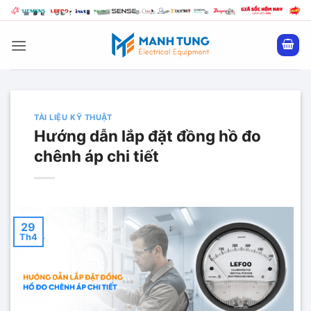
Bỏ
qua
nội
dung
TÀI LIỆU KỸ THUẬT
Hướng dẫn lắp đặt đồng hồ đo
chênh áp chi tiết
29
Th4