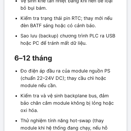
Vệ sinh khe tản nhiệt bằng khí nén để loại
bỏ bụi bám.
Kiểm tra trạng thái pin RTC; thay mới nếu
đèn BATF sáng hoặc có cảnh báo.
Sao lưu (backup) chương trình PLC ra USB
hoặc PC để tránh mất dữ liệu.
6–12 tháng
Đo điện áp đầu ra của module nguồn PS
(chuẩn 22–24V DC); thay cầu chì hoặc
module nếu cần.
Kiểm tra và vệ sinh backplane bus, đảm
bảo chân cắm module không bị lỏng hoặc
oxi hóa.
Thử nghiệm tính năng hot-swap (thay
module khi hệ thống đang chạy, nếu hỗ