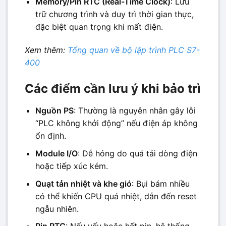
Memory/Pin RTC (Real-Time Clock)
: Lưu
trữ chương trình và duy trì thời gian thực,
đặc biệt quan trọng khi mất điện.
Xem thêm:
Tổng quan về bộ lập trình PLC S7-
400
Các điểm cần lưu ý khi bảo trì
Nguồn PS
: Thường là nguyên nhân gây lỗi
“PLC không khởi động” nếu điện áp không
ổn định.
Module I/O
: Dễ hỏng do quá tải dòng điện
hoặc tiếp xúc kém.
Quạt tản nhiệt và khe gió
: Bụi bám nhiều
có thể khiến CPU quá nhiệt, dẫn đến reset
ngẫu nhiên.