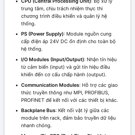
CPU (Central Processing Unit)
: Bộ xử lý
trung tâm, chịu trách nhiệm thực thi
chương trình điều khiển và quản lý hệ
thống.
PS (Power Supply)
: Module nguồn cung
cấp điện áp 24V DC ổn định cho toàn bộ
hệ thống.
I/O Modules (Input/Output)
: Nhận tín hiệu
từ cảm biến (input) và gửi tín hiệu điều
khiển đến cơ cấu chấp hành (output).
Communication Modules
: Hỗ trợ các giao
thức truyền thông như MPI, PROFIBUS,
PROFINET để kết nối với các thiết bị khác.
Backplane Bus
: Kết nối vật lý giữa các
module trên rack, đảm bảo truyền dữ liệu
nhanh chóng.