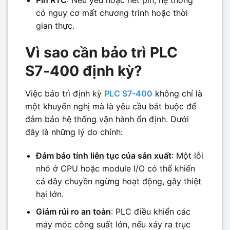
Pin RTC
: Nếu yếu hoặc hết pin, hệ thống
có nguy cơ mất chương trình hoặc thời
gian thực.
Vì sao cần bảo trì PLC
S7-400 định kỳ?
Việc bảo trì định kỳ
PLC S7-400
không chỉ là
một khuyến nghị mà là yêu cầu bắt buộc để
đảm bảo hệ thống vận hành ổn định. Dưới
đây là những lý do chính:
Đảm bảo tính liên tục của sản xuất
: Một lỗi
nhỏ ở CPU hoặc module I/O có thể khiến
cả dây chuyền ngừng hoạt động, gây thiệt
hại lớn.
Giảm rủi ro an toàn
: PLC điều khiển các
máy móc công suất lớn, nếu xảy ra trục