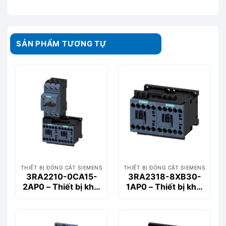
SẢN PHẨM TƯƠNG TỰ
THIẾT BỊ ĐÓNG CẮT SIEMENS
THIẾT BỊ ĐÓNG CẮT SIEMENS
3RA2210-0CA15-
3RA2318-8XB30-
2AP0 – Thiết bị khởi
1AP0 – Thiết bị khởi
động động cơ
động động cơ
Siemems
Siemems