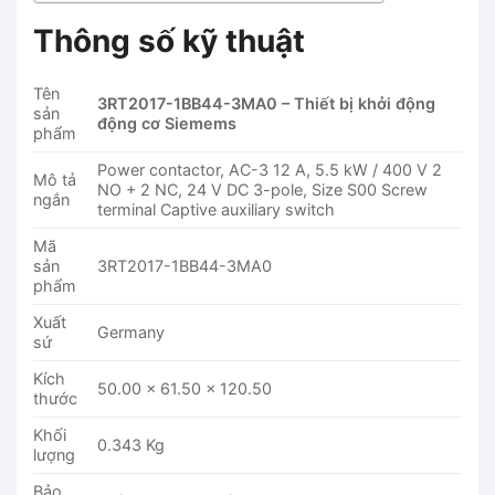
Thông số kỹ thuật
Tên
3RT2017-1BB44-3MA0 – Thiết bị khởi động
sản
động cơ Siemems
phẩm
Power contactor, AC-3 12 A, 5.5 kW / 400 V 2
Mô tả
NO + 2 NC, 24 V DC 3-pole, Size S00 Screw
ngắn
terminal Captive auxiliary switch
Mã
sản
3RT2017-1BB44-3MA0
phẩm
Xuất
Germany
sứ
Kích
50.00 x 61.50 x 120.50
thước
Khối
0.343 Kg
lượng
Bảo