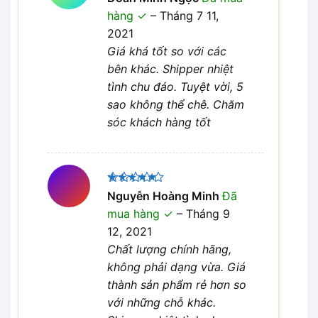
xếp hạng
hàng
–
Tháng 7 11,
4
5 sao
2021
Giá khá tốt so với các
bên khác. Shipper nhiệt
tình chu đáo. Tuyệt vời, 5
sao không thể chê. Chăm
sóc khách hàng tốt
Được xếp
Nguyễn Hoàng Minh
Đã
5
hạng
5
mua hàng
–
Tháng 9
sao
12, 2021
Chất lượng chính hãng,
không phải dạng vừa. Giá
thành sản phẩm rẻ hơn so
với những chỗ khác.