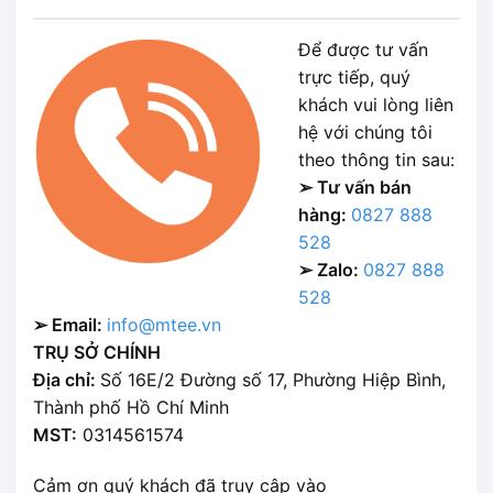
Để được tư vấn
trực tiếp, quý
khách vui lòng liên
hệ với chúng tôi
theo thông tin sau:
➢ Tư vấn bán
hàng:
0827 888
528
➢ Zalo:
0827 888
528
➢ Email:
info@mtee.vn
TRỤ SỞ CHÍNH
Địa chỉ:
Số 16E/2 Đường số 17, Phường Hiệp Bình,
Thành phố Hồ Chí Minh
MST:
0314561574
Cảm ơn quý khách đã truy cập vào