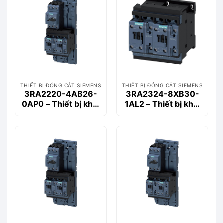
THIẾT BỊ ĐÓNG CẮT SIEMENS
THIẾT BỊ ĐÓNG CẮT SIEMENS
3RA2220-4AB26-
3RA2324-8XB30-
0AP0 – Thiết bị khởi
1AL2 – Thiết bị khởi
động động cơ
động động cơ
Siemems
Siemems