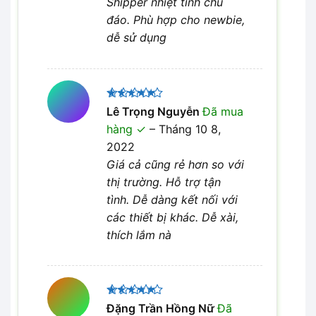
Shipper nhiệt tình chu
đáo. Phù hợp cho newbie,
dễ sử dụng
Được xếp
Lê Trọng Nguyễn
Đã mua
5
hạng
5
hàng
–
Tháng 10 8,
sao
2022
Giá cả cũng rẻ hơn so với
thị trường. Hỗ trợ tận
tình. Dễ dàng kết nối với
các thiết bị khác. Dễ xài,
thích lắm nà
Được xếp
Đặng Trần Hồng Nữ
Đã