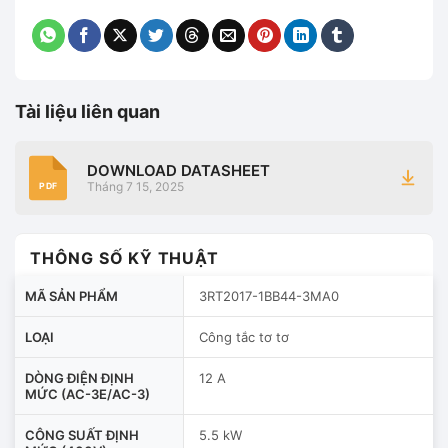
Tài liệu liên quan
DOWNLOAD DATASHEET
Tháng 7 15, 2025
PDF
THÔNG SỐ KỸ THUẬT
MÃ SẢN PHẨM
3RT2017-1BB44-3MA0
LOẠI
Công tắc tơ tơ
DÒNG ĐIỆN ĐỊNH
12 A
MỨC (AC-3E/AC-3)
CÔNG SUẤT ĐỊNH
5.5 kW