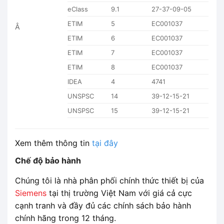
eClass
9.1
27-37-09-05
ETIM
5
EC001037
Â
ETIM
6
EC001037
ETIM
7
EC001037
ETIM
8
EC001037
IDEA
4
4741
UNSPSC
14
39-12-15-21
UNSPSC
15
39-12-15-21
Xem thêm thông tin
tại đây
Chế độ bảo hành
Chúng tôi là nhà phân phối chính thức thiết bị của
Siemens
tại thị trường Việt Nam với giá cả cực
cạnh tranh và đầy đủ các chính sách bảo hành
chính hãng trong 12 tháng.