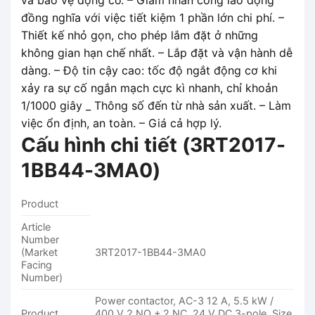
và bảo vệ động cơ. – Giảm nhân công lao động
đồng nghĩa với việc tiết kiệm 1 phần lớn chi phí. –
Thiết kế nhỏ gọn, cho phép lắm đặt ở những
không gian hạn chế nhất. – Lắp đặt và vận hành dễ
dàng. – Độ tin cậy cao: tốc độ ngắt động cơ khi
xảy ra sự cố ngắn mạch cực kì nhanh, chỉ khoản
1/1000 giây _ Thông số đến từ nhà sản xuất. – Làm
việc ổn định, an toàn. – Giá cả hợp lý.
Cấu hình chi tiết (
3RT2017-
1BB44-3MA0
)
Product
Article
Number
(Market
3RT2017-1BB44-3MA0
Facing
Number)
Power contactor, AC-3 12 A, 5.5 kW /
Product
400 V 2 NO + 2 NC, 24 V DC 3-pole, Size