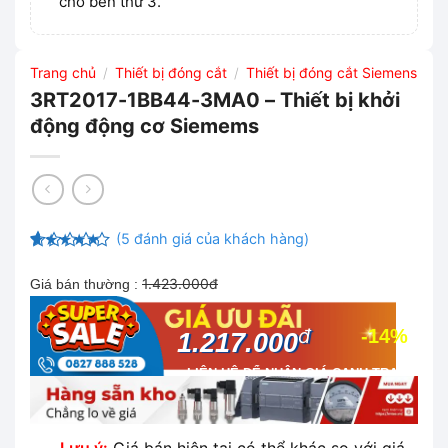
cho bên thứ 3.
Trang chủ
Thiết bị đóng cắt
Thiết bị đóng cắt Siemens
/
/
3RT2017-1BB44-3MA0 – Thiết bị khởi
động động cơ Siemems
(
5
đánh giá của khách hàng)
4.6
5
trên 5
dựa trên
1.423.000đ
Giá bán thường :
đánh giá
đ
-14%
1.217.000
LIÊN HỆ ĐỂ NHẬN GIÁ CẠNH TRANH
NHẤT THỊ TRƯỜNG