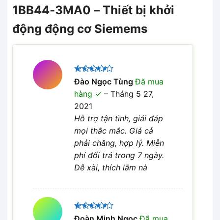
1BB44-3MA0 – Thiết bị khởi
động động cơ Siemems
Được
Đào Ngọc Tùng
Đã mua
xếp hạng
hàng
–
Tháng 5 27,
4
5 sao
2021
Hỗ trợ tận tình, giải đáp
mọi thắc mắc. Giá cả
phải chăng, hợp lý. Miễn
phí đổi trả trong 7 ngày.
Dễ xài, thích lắm nà
Được
Đoàn Minh Ngọc
Đã mua