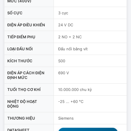
MỨC (400V)
SỐ CỰC
3 cực
ĐIỆN ÁP ĐIỀU KHIỂN
24 V DC
TIẾP ĐIỂM PHỤ
2 NO + 2 NC
LOẠI ĐẤU NỐI
Đấu nối bằng vít
KÍCH THƯỚC
S00
ĐIỆN ÁP CÁCH ĐIỆN
690 V
ĐỊNH MỨC
TUỔI THỌ CƠ KHÍ
10.000.000 chu kỳ
NHIỆT ĐỘ HOẠT
-25 ... +60 °C
ĐỘNG
THƯƠNG HIỆU
Siemens
DATASHEET