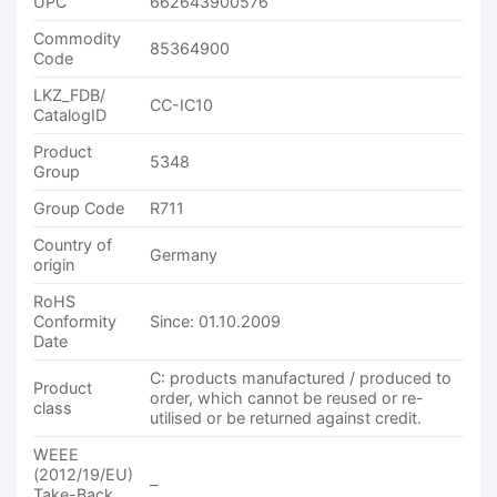
UPC
662643900576
Commodity
85364900
Code
LKZ_FDB/
CC-IC10
CatalogID
Product
5348
Group
Group Code
R711
Country of
Germany
origin
RoHS
Conformity
Since: 01.10.2009
Date
C: products manufactured / produced to
Product
order, which cannot be reused or re-
class
utilised or be returned against credit.
WEEE
(2012/19/EU)
–
Take-Back