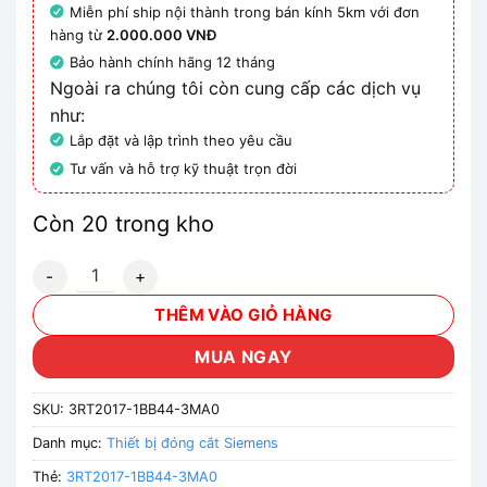
Miễn phí ship nội thành trong bán kính 5km với đơn
hàng từ
2.000.000 VNĐ
Bảo hành chính hãng 12 tháng
Ngoài ra chúng tôi còn cung cấp các dịch vụ
như:
Lắp đặt và lập trình theo yêu cầu
Tư vấn và hỗ trợ kỹ thuật trọn đời
Còn 20 trong kho
3RT2017-1BB44-3MA0 - Thiết bị khởi động động cơ Sieme
THÊM VÀO GIỎ HÀNG
MUA NGAY
SKU:
3RT2017-1BB44-3MA0
Danh mục:
Thiết bị đóng cắt Siemens
Thẻ:
3RT2017-1BB44-3MA0