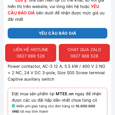
Lưu ý:
Giá bán hiện tại có thể khác so với giá
hiển thị trên website, vui lòng liên hệ hoặc
YÊU
CẦU BÁO GIÁ
bên dưới để nhận được mức giá ưu
đãi nhất
YÊU CẦU BÁO GIÁ
LIÊN HỆ HOTLINE
CHAT QUA ZALO
0827 888 528
0827 888 528
Power contactor, AC-3 12 A, 5.5 kW / 400 V 2 NO
+ 2 NC, 24 V DC 3-pole, Size S00 Screw terminal
Captive auxiliary switch
Đặt mua sản phẩm tại
MTEE.vn
ngay để nhận
được các ưu đãi hấp dẫn nhất chưa từng có
Miễn phí giao hàng cho đơn hàng từ
10.000.000
VNĐ
tới mọi tỉnh thành