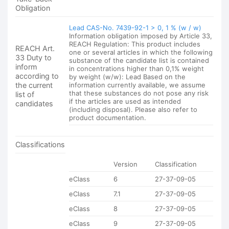
Obligation
Lead CAS-No. 7439-92-1 > 0, 1 % (w / w)
Information obligation imposed by Article 33,
REACH Regulation: This product includes
REACH Art.
one or several articles in which the following
33 Duty to
substance of the candidate list is contained
inform
in concentrations higher than 0,1% weight
according to
by weight (w/w): Lead Based on the
the current
information currently available, we assume
that these substances do not pose any risk
list of
if the articles are used as intended
candidates
(including disposal). Please also refer to
product documentation.
Classifications
Version
Classification
eClass
6
27-37-09-05
eClass
7.1
27-37-09-05
eClass
8
27-37-09-05
eClass
9
27-37-09-05