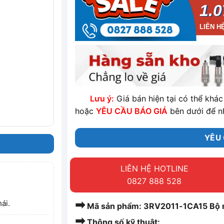
1.0
LIÊN H
Lưu ý:
Giá bán hiện tại có thể khác 
hoặc
YÊU CẦU BÁO GIÁ
bên dưới để n
YÊU 
LIÊN HỆ HOTLINE
0827 888 528
➡
ái.
Mã sản phẩm: 3RV2011-1CA15 Bộ n
➡
Thông số kỹ thuật: