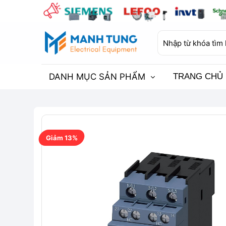
Bỏ
qua
nội
Tìm
dung
kiếm:
DANH MỤC SẢN PHẨM
TRANG CHỦ
Giảm 13%