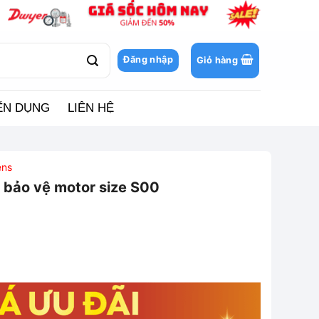
Đăng nhập
Giỏ hàng
ỂN DỤNG
LIÊN HỆ
ens
bảo vệ motor size S00