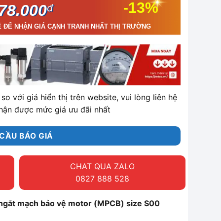
-13%
78.000
đ
Ệ ĐỂ NHẬN GIÁ CẠNH TRANH NHẤT THỊ TRƯỜNG
so với giá hiển thị trên website, vui lòng liên hệ
hận được mức giá ưu đãi nhất
CẦU BÁO GIÁ
CHAT QUA ZALO
0827 888 528
gắt mạch bảo vệ motor (MPCB) size S00