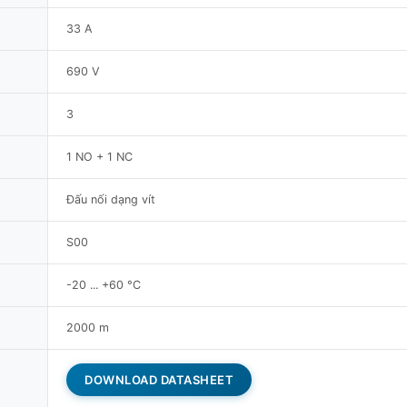
33 A
690 V
3
1 NO + 1 NC
Đấu nối dạng vít
S00
-20 ... +60 °C
2000 m
DOWNLOAD DATASHEET