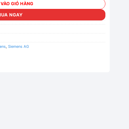
 VÀO GIỎ HÀNG
MUA NGAY
ens
,
Siemens AG