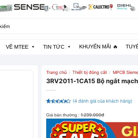
KHUYẾN MÃI 🔥
TUY
VỀ MTEE
TIN TỨC
Trang chủ
Thiết bị đóng cắt
MPCB Siem
/
/
3RV2011-1CA15 Bộ ngắt mạch 
(
4
đánh giá của khách hàng)
4.5
4
trên
5 dựa trên
1.239.000đ
Giá bán thường :
đánh giá