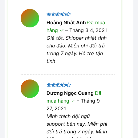
Được
Hoàng Nhật Anh
Đã mua
xếp hạng
hàng
–
Tháng 3 4, 2021
4
5 sao
Giá tốt. Shipper nhiệt tình
chu đáo. Miễn phí đổi trả
trong 7 ngày. Hỗ trợ tận
tình
Được xếp
Dương Ngọc Quang
Đã
5
hạng
5
mua hàng
–
Tháng 9
sao
27, 2021
Mình thích đội ngũ
support bên này. Miễn phí
đổi trả trong 7 ngày. Mình