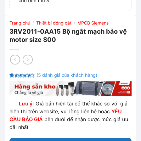
cho bên thứ 3.
Trang chủ
Thiết bị đóng cắt
MPCB Siemens
/
/
3RV2011-0AA15 Bộ ngắt mạch bảo vệ
motor size S00
(
5
đánh giá của khách hàng)
4.8
5
trên 5
dựa trên
đánh giá
Lưu ý:
Giá bán hiện tại có thể khác so với giá
hiển thị trên website, vui lòng liên hệ hoặc
YÊU
CẦU BÁO GIÁ
bên dưới để nhận được mức giá ưu
đãi nhất