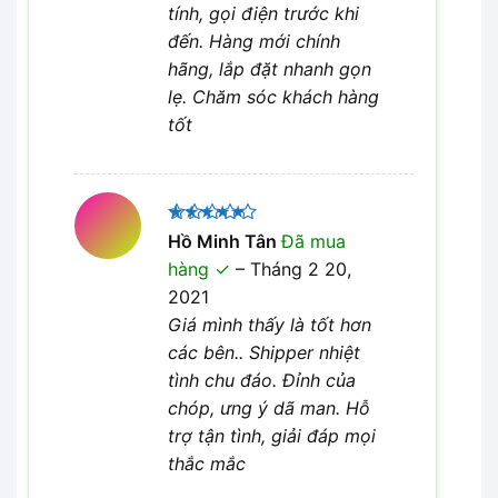
tính, gọi điện trước khi
đến. Hàng mới chính
hãng, lắp đặt nhanh gọn
lẹ. Chăm sóc khách hàng
tốt
Được xếp
Hồ Minh Tân
Đã mua
5
hạng
5
hàng
–
Tháng 2 20,
sao
2021
Giá mình thấy là tốt hơn
các bên.. Shipper nhiệt
tình chu đáo. Đỉnh của
chóp, ưng ý dã man. Hỗ
trợ tận tình, giải đáp mọi
thắc mắc