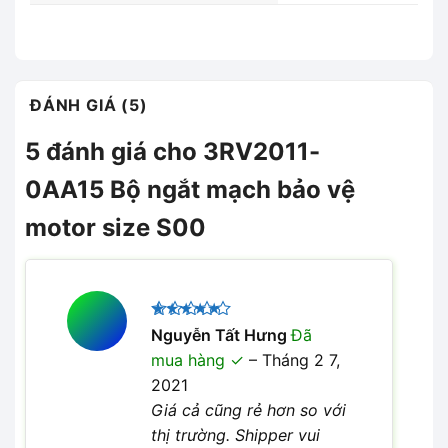
ĐÁNH GIÁ (5)
5 đánh giá cho
3RV2011-
0AA15 Bộ ngắt mạch bảo vệ
motor size S00
Được xếp
Nguyễn Tất Hưng
Đã
5
hạng
5
mua hàng
–
Tháng 2 7,
sao
2021
Giá cả cũng rẻ hơn so với
thị trường. Shipper vui