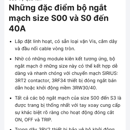
Những đặc điểm bộ ngắt
mạch size S00 và S0 đến
40A
Lắp đặt linh hoạt, có sẵn loại vặn Vis, cắm dây
và đầu nối cable vòng tròn.
Nhờ có những module kiên kết tương ứng, bộ
ngắt mạch ở những size này có thể kết hợp dễ
dàng và nhanh chóng với chuyển mạch SIRIUS:
3RT2 contactor, 3RF34 thiết bị đóng ngắt bán
dẫn hoặc khởi động mềm 3RW30/40.
Tất cả các bộ ngắt mạch của size S00 đến S3 là
được trang bị thống nhất với tay xoay cung cấp
sự khác biệt rõ ràng cho hoạt động đóng cắt
ON, OFF và TRIP.
Trong dãy 3RV2 thiết bị bảo vệ bộ khởi động