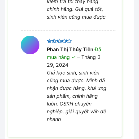
kiểm tra thì thấy hàng
chính hãng. Giá quá tốt,
sinh viên cũng mua được
Được xếp
Phan Thị Thủy Tiên
Đã
5
hạng
5
mua hàng
–
Tháng 3
sao
29, 2024
Giá học sinh, sinh viên
cũng mua được. Mình đã
nhận được hàng, khá ưng
sản phẩm, chính hãng
luôn. CSKH chuyên
nghiệp, giải quyết vấn đề
nhanh