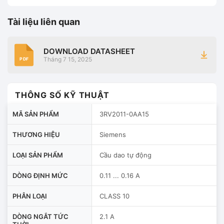
Tài liệu liên quan
DOWNLOAD DATASHEET
Tháng 7 15, 2025
PDF
THÔNG SỐ KỸ THUẬT
MÃ SẢN PHẨM
3RV2011-0AA15
THƯƠNG HIỆU
Siemens
LOẠI SẢN PHẨM
Cầu dao tự động
DÒNG ĐỊNH MỨC
0.11 ... 0.16 A
PHÂN LOẠI
CLASS 10
DÒNG NGẮT TỨC
2.1 A