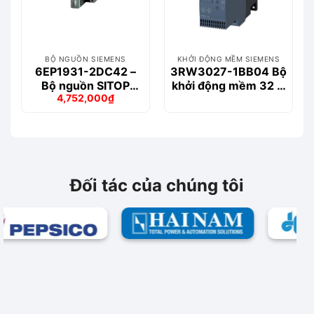
BỘ NGUỒN SIEMENS
KHỞI ĐỘNG MỀM SIEMENS
6EP1931-2DC42 –
3RW3027-1BB04 Bộ
Bộ nguồn SITOP
khởi động mềm 32 A
4,752,000
₫
Module 24 V USC
– 15 kW/400 V
Giá
Giá
DC/6A
gốc
hiện
là:
tại
5,322,000₫.
là:
4,752,000₫.
Đối tác của chúng tôi