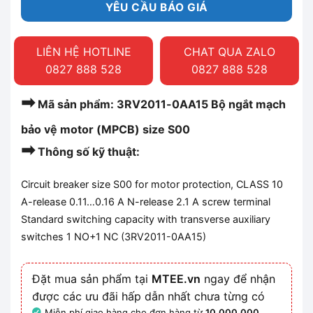
YÊU CẦU BÁO GIÁ
LIÊN HỆ HOTLINE
CHAT QUA ZALO
0827 888 528
0827 888 528
➡
Mã sản phẩm: 3RV2011-0AA15 Bộ ngắt mạch
bảo vệ motor (MPCB) size S00
➡
Thông số kỹ thuật:
Circuit breaker size S00 for motor protection, CLASS 10
A-release 0.11…0.16 A N-release 2.1 A screw terminal
Standard switching capacity with transverse auxiliary
switches 1 NO+1 NC (3RV2011-0AA15)
Đặt mua sản phẩm tại
MTEE.vn
ngay để nhận
được các ưu đãi hấp dẫn nhất chưa từng có
Miễn phí giao hàng cho đơn hàng từ
10.000.000