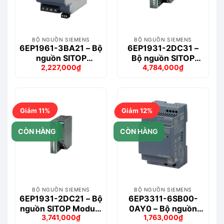
BỘ NGUỒN SIEMENS
BỘ NGUỒN SIEMENS
6EP1961-3BA21 – Bộ
6EP1931-2DC31 –
nguồn SITOP
Bộ nguồn SITOP
2,227,000
₫
4,784,000
₫
PSE202U
Module 24 V USC
Giá
Giá
Giá
Giá
Redundancy
DC/6A
gốc
hiện
gốc
hiện
là:
tại
là:
tại
2,627,000₫.
là:
5,692,000₫.
là:
2,227,000₫.
4,784,000₫.
Giảm 11%
Giảm 12%
CÒN HÀNG
CÒN HÀNG
BỘ NGUỒN SIEMENS
BỘ NGUỒN SIEMENS
6EP1931-2DC21 – Bộ
6EP3311-6SB00-
nguồn SITOP Module
0AY0 – Bộ nguồn
3,741,000
₫
1,763,000
₫
24 V USC DC/6A
LOGO!POWER
Giá
Giá
Giá
Giá