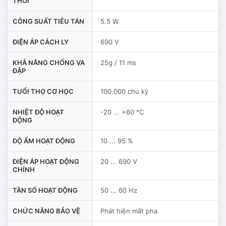
THỜI
CÔNG SUẤT TIÊU TÁN
5.5 W
ĐIỆN ÁP CÁCH LY
690 V
KHẢ NĂNG CHỐNG VA
25g / 11 ms
ĐẬP
TUỔI THỌ CƠ HỌC
100.000 chu kỳ
NHIỆT ĐỘ HOẠT
-20 ... +60 °C
ĐỘNG
ĐỘ ẨM HOẠT ĐỘNG
10 ... 95 %
ĐIỆN ÁP HOẠT ĐỘNG
20 ... 690 V
CHÍNH
TẦN SỐ HOẠT ĐỘNG
50 ... 60 Hz
CHỨC NĂNG BẢO VỆ
Phát hiện mất pha