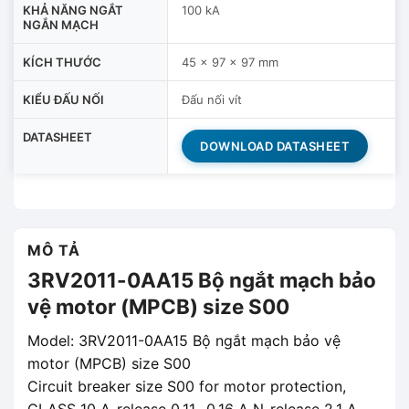
KHẢ NĂNG NGẮT
100 kA
NGẮN MẠCH
KÍCH THƯỚC
45 x 97 x 97 mm
KIỂU ĐẤU NỐI
Đấu nối vít
DATASHEET
DOWNLOAD DATASHEET
MÔ TẢ
3RV2011-0AA15 Bộ ngắt mạch bảo
vệ motor (MPCB) size S00
Model: 3RV2011-0AA15 Bộ ngắt mạch bảo vệ
motor (MPCB) size S00
Circuit breaker size S00 for motor protection,
CLASS 10 A-release 0.11…0.16 A N-release 2.1 A