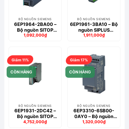
BỘ NGUỒN SIEMENS
BỘ NGUỒN SIEMENS
6EP1964-2BA00 –
6EP1961-3BA10 – Bộ
Bộ nguồn SITOP
nguồn SIPLUS
1,092,000
₫
1,911,000
₫
PSE202U 10A
modular signaling
Giá
Giá
Giá
Giá
Redundancy
module
gốc
hiện
gốc
hiện
là:
tại
là:
tại
1,244,000₫.
là:
2,274,000₫.
là:
1,092,000₫.
1,911,000₫.
Giảm 11%
Giảm 17%
CÒN HÀNG
CÒN HÀNG
BỘ NGUỒN SIEMENS
BỘ NGUỒN SIEMENS
6EP1931-2DC42 –
6EP3310-6SB00-
Bộ nguồn SITOP
0AY0 – Bộ nguồn
4,752,000
₫
1,320,000
₫
Module 24 V USC
LOGO!POWER 5 V /
Giá
Giá
Giá
Giá
DC/6A
3 A Stabilized
gốc
hiện
gốc
hiện