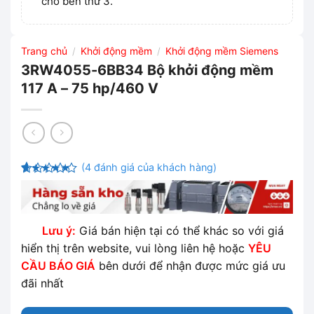
cho bên thứ 3.
Trang chủ
Khởi động mềm
Khởi động mềm Siemens
/
/
3RW4055-6BB34 Bộ khởi động mềm
117 A – 75 hp/460 V
(
4
đánh giá của khách hàng)
4.5
4
trên
5 dựa trên
đánh giá
Lưu ý:
Giá bán hiện tại có thể khác so với giá
hiển thị trên website, vui lòng liên hệ hoặc
YÊU
CẦU BÁO GIÁ
bên dưới để nhận được mức giá ưu
đãi nhất