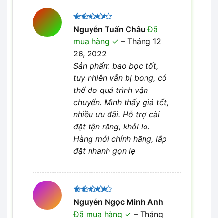
Được
Nguyễn Tuấn Châu
Đã
xếp hạng
mua hàng
–
Tháng 12
4
5 sao
26, 2022
Sản phẩm bao bọc tốt,
tuy nhiên vẫn bị bong, có
thể do quá trình vận
chuyển. Mình thấy giá tốt,
nhiều ưu đãi. Hỗ trợ cài
đặt tận răng, khỏi lo.
Hàng mới chính hãng, lắp
đặt nhanh gọn lẹ
Được xếp
Nguyễn Ngọc Minh Anh
5
hạng
5
Đã mua hàng
–
Tháng
sao