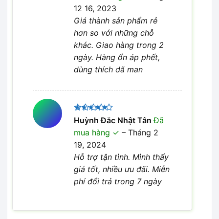
12 16, 2023
Giá thành sản phẩm rẻ
hơn so với những chỗ
khác. Giao hàng trong 2
ngày. Hàng ổn áp phết,
dùng thích dã man
Được xếp
Huỳnh Đắc Nhật Tân
Đã
5
hạng
5
mua hàng
–
Tháng 2
sao
19, 2024
Hỗ trợ tận tình. Mình thấy
giá tốt, nhiều ưu đãi. Miễn
phí đổi trả trong 7 ngày