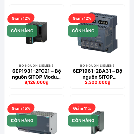
là:
tại
là:
tại
5,322,000₫.
là:
1,584,000₫.
là:
4,752,000₫.
1,320,000₫.
Giảm 12%
Giảm 12%
CÒN HÀNG
CÒN HÀNG
BỘ NGUỒN SIEMENS
BỘ NGUỒN SIEMENS
6EP1931-2FC21 – Bộ
6EP1961-2BA31 – Bộ
nguồn SITOP Module
nguồn SITOP
8,128,000
₫
2,300,000
₫
24 V DC USV/40A
PSE200U 3 A
Giá
Giá
Giá
Giá
Selectivity
gốc
hiện
gốc
hiện
là:
tại
là:
tại
9,265,000₫.
là:
2,622,000₫.
là:
8,128,000₫.
2,300,000₫.
Giảm 15%
Giảm 11%
CÒN HÀNG
CÒN HÀNG