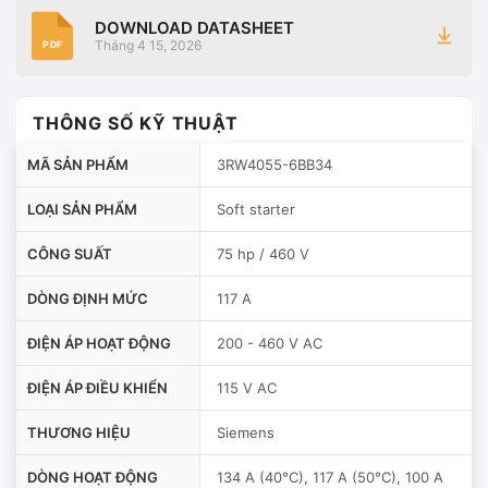
DOWNLOAD DATASHEET
Tháng 4 15, 2026
PDF
THÔNG SỐ KỸ THUẬT
MÃ SẢN PHẨM
3RW4055-6BB34
LOẠI SẢN PHẨM
Soft starter
CÔNG SUẤT
75 hp / 460 V
DÒNG ĐỊNH MỨC
117 A
ĐIỆN ÁP HOẠT ĐỘNG
200 - 460 V AC
ĐIỆN ÁP ĐIỀU KHIỂN
115 V AC
THƯƠNG HIỆU
Siemens
DÒNG HOẠT ĐỘNG
134 A (40°C), 117 A (50°C), 100 A