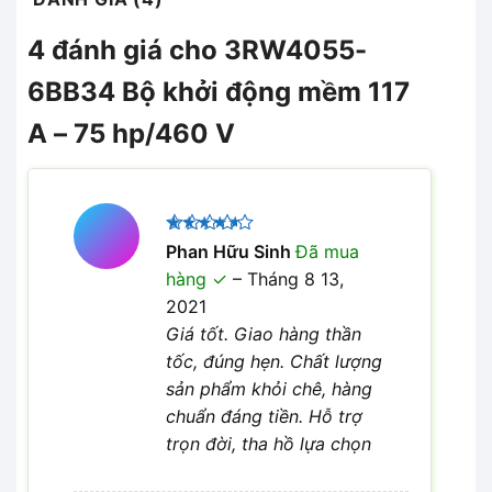
4 đánh giá cho
3RW4055-
6BB34 Bộ khởi động mềm 117
A – 75 hp/460 V
Được
Phan Hữu Sinh
Đã mua
xếp hạng
hàng
–
Tháng 8 13,
4
5 sao
2021
Giá tốt. Giao hàng thần
tốc, đúng hẹn. Chất lượng
sản phẩm khỏi chê, hàng
chuẩn đáng tiền. Hỗ trợ
trọn đời, tha hồ lựa chọn