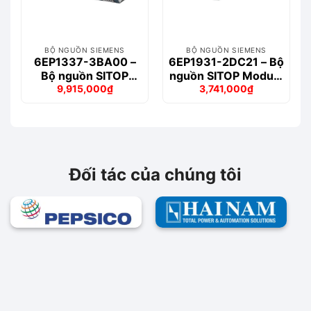
BỘ NGUỒN SIEMENS
BỘ NGUỒN SIEMENS
6EP1337-3BA00 –
6EP1931-2DC21 – Bộ
Bộ nguồn SITOP
nguồn SITOP Module
9,915,000
₫
3,741,000
₫
PSU100M 40 A
24 V USC DC/6A
Giá
Giá
Giá
Giá
gốc
hiện
gốc
hiện
là:
tại
là:
tại
11,699,000₫.
là:
4,189,000₫.
là:
9,915,000₫.
3,741,000₫.
Đối tác của chúng tôi