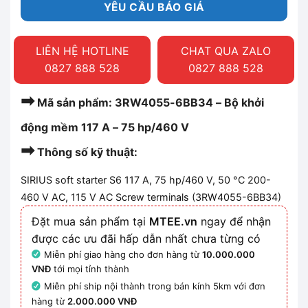
YÊU CẦU BÁO GIÁ
LIÊN HỆ HOTLINE
CHAT QUA ZALO
0827 888 528
0827 888 528
➡
Mã sản phẩm: 3RW4055-6BB34 – Bộ khởi
động mềm 117 A – 75 hp/460 V
➡
Thông số kỹ thuật:
SIRIUS soft starter S6 117 A, 75 hp/460 V, 50 °C 200-
460 V AC, 115 V AC Screw terminals (3RW4055-6BB34
)
Đặt mua sản phẩm tại
MTEE.vn
ngay để nhận
được các ưu đãi hấp dẫn nhất chưa từng có
Miễn phí giao hàng cho đơn hàng từ
10.000.000
VNĐ
tới mọi tỉnh thành
Miễn phí ship nội thành trong bán kính 5km với đơn
hàng từ
2.000.000 VNĐ