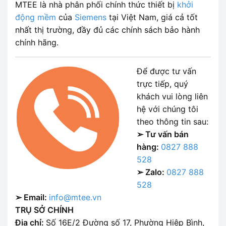
MTEE là nhà phân phối chính thức thiết bị
khởi
động mềm
của
Siemens
tại Việt Nam, giá cả tốt
nhất thị trường, đầy đủ các chính sách bảo hành
chính hãng.
Để được tư vấn
trực tiếp, quý
khách vui lòng liên
hệ với chúng tôi
theo thông tin sau:
➢ Tư vấn bán
hàng:
0827 888
528
➢ Zalo:
0827 888
528
➢ Email:
info@mtee.vn
TRỤ SỞ CHÍNH
Địa chỉ:
Số 16E/2 Đường số 17, Phường Hiệp Bình,