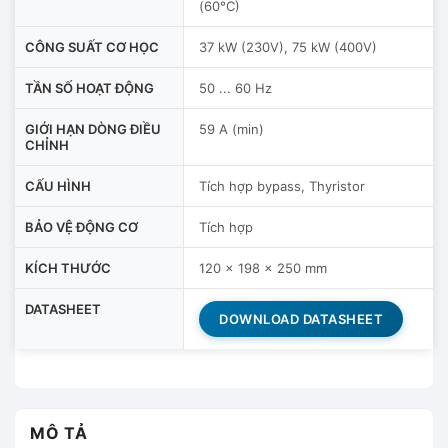
(60°C)
CÔNG SUẤT CƠ HỌC
37 kW (230V), 75 kW (400V)
TẦN SỐ HOẠT ĐỘNG
50 ... 60 Hz
GIỚI HẠN DÒNG ĐIỀU
59 A (min)
CHỈNH
CẤU HÌNH
Tích hợp bypass, Thyristor
BẢO VỆ ĐỘNG CƠ
Tích hợp
KÍCH THƯỚC
120 x 198 x 250 mm
DATASHEET
DOWNLOAD DATASHEET
MÔ TẢ