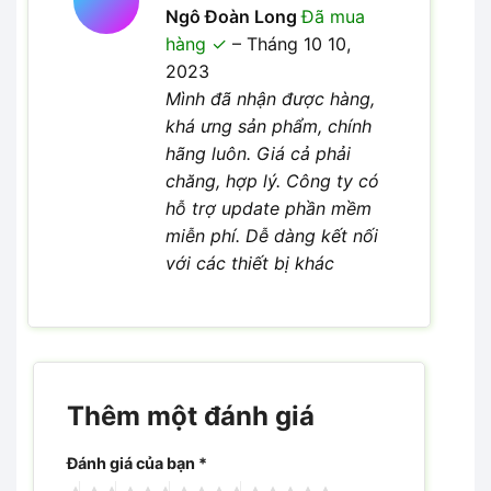
Được xếp
Ngô Đoàn Long
Đã mua
5
hạng
5
hàng
–
Tháng 10 10,
sao
2023
Mình đã nhận được hàng,
khá ưng sản phẩm, chính
hãng luôn. Giá cả phải
chăng, hợp lý. Công ty có
hỗ trợ update phần mềm
miễn phí. Dễ dàng kết nối
với các thiết bị khác
Thêm một đánh giá
Đánh giá của bạn
*