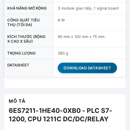
KHẢ NĂNG MỞ RỘNG
3 module giao tiếp, 1 signal board
CÔNG SUẤT TIÊU
8 W
THỤ (TỐI ĐA)
KÍCH THƯỚC (RỘNG
90 mm x 100 mm x 75 mm
X CAO X SÂU)
TRỌNG LƯỢNG
380 g
DATASHEET
DOWNLOAD DATASHEET
MÔ TẢ
6ES7211-1HE40-0XB0 - PLC S7-
1200, CPU 1211C DC/DC/RELAY