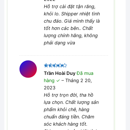
Hỗ trợ cài đặt tận răng,
khỏi lo. Shipper nhiệt tình
chu đáo. Giá mình thấy là
tốt hơn các bên.. Chất
lượng chính hãng, không
phải dạng vừa
Được xếp
Trần Hoài Duy
Đã mua
5
hạng
5
hàng
–
Tháng 2 20,
sao
2023
Hỗ trợ trọn đời, tha hồ
lựa chọn. Chất lượng sản
phẩm khỏi chê, hàng
chuẩn đáng tiền. Chăm
sóc khách hàng tốt.