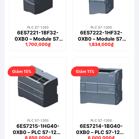
PLC S7-1200
PLC S7-1200
6ES7221-1BF32-
6ES7222-1HF32-
0XB0 – Module S7-
0XB0 – Module S7-
1,700,000
₫
1,834,000
₫
1200 DIGITAL INPUT
1200 DIGITAL
Giá
Giá
Giá
Giá
SM 1221 8DI
OUTPUT SM 1222
gốc
hiện
gốc
hiện
là:
tại
là:
tại
8DO
1,984,000₫.
là:
2,200,000₫.
là:
1,700,000₫.
1,834,000₫.
Giảm 15%
Giảm 11%
PLC S7-1200
PLC S7-1200
6ES7215-1HG40-
6ES7214-1BG40-
0XB0 – PLC S7-1200
0XB0 – PLC S7-1200
8,650,000
₫
6,000,000
₫
CPU 1215C,
CPU 1214C