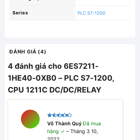
Series
PLC S7-1200
ĐÁNH GIÁ (4)
4 đánh giá cho
6ES7211-
1HE40-0XB0 – PLC S7-1200,
CPU 1211C DC/DC/RELAY
Được xếp
Võ Thành Quý
Đã mua
5
hạng
5
hàng
–
Tháng 3 10,
sao
2022