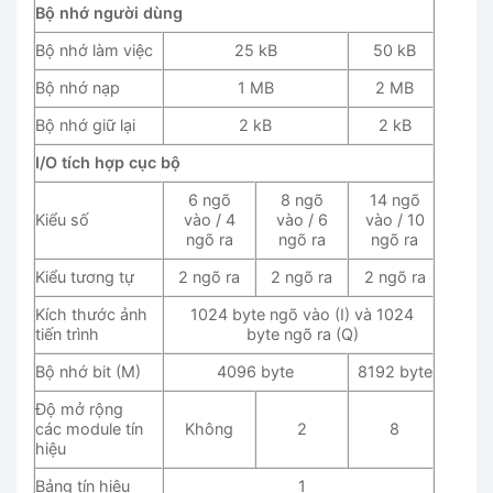
Bộ nhớ người dùng
Bộ nhớ làm việc
25 kB
50 kB
Bộ nhớ nạp
1 MB
2 MB
Bộ nhớ giữ lại
2 kB
2 kB
I/O tích hợp cục bộ
6 ngõ
8 ngõ
14 ngõ
Kiểu số
vào / 4
vào / 6
vào / 10
ngõ ra
ngõ ra
ngõ ra
Kiểu tương tự
2 ngõ ra
2 ngõ ra
2 ngõ ra
Kích thước ảnh
1024 byte ngõ vào (I) và 1024
tiến trình
byte ngõ ra (Q)
Bộ nhớ bit (M)
4096 byte
8192 byte
Độ mở rộng
các module tín
Không
2
8
hiệu
Bảng tín hiệu
1