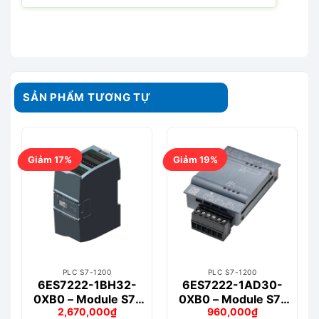
SẢN PHẨM TƯƠNG TỰ
Giảm 17%
Giảm 19%
PLC S7-1200
PLC S7-1200
6ES7222-1BH32-
6ES7222-1AD30-
0XB0 – Module S7-
0XB0 – Module S7-
2,670,000
₫
960,000
₫
1200 DIGITAL
1200 DIGITAL