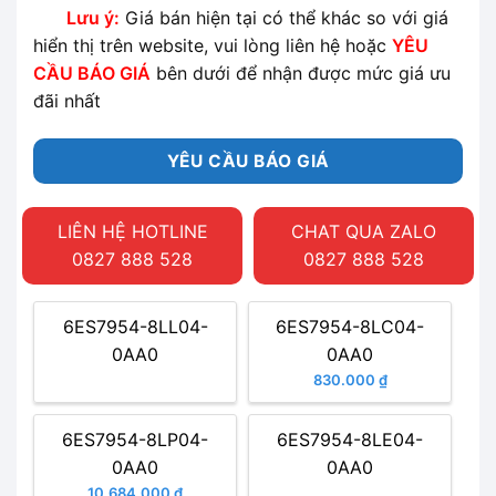
Lưu ý:
Giá bán hiện tại có thể khác so với giá
hiển thị trên website, vui lòng liên hệ hoặc
YÊU
CẦU BÁO GIÁ
bên dưới để nhận được mức giá ưu
đãi nhất
YÊU CẦU BÁO GIÁ
LIÊN HỆ HOTLINE
CHAT QUA ZALO
0827 888 528
0827 888 528
6ES7954-8LL04-
6ES7954-8LC04-
0AA0
0AA0
830.000 ₫
6ES7954-8LP04-
6ES7954-8LE04-
0AA0
0AA0
10.684.000 ₫