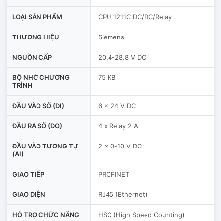
LOẠI SẢN PHẨM
CPU 1211C DC/DC/Relay
THƯƠNG HIỆU
Siemens
NGUỒN CẤP
20.4-28.8 V DC
BỘ NHỚ CHƯƠNG
75 KB
TRÌNH
ĐẦU VÀO SỐ (DI)
6 x 24 V DC
ĐẦU RA SỐ (DO)
4 x Relay 2 A
ĐẦU VÀO TƯƠNG TỰ
2 x 0-10 V DC
(AI)
GIAO TIẾP
PROFINET
GIAO DIỆN
RJ45 (Ethernet)
HỖ TRỢ CHỨC NĂNG
HSC (High Speed Counting)