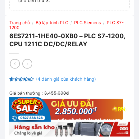
cho bên thứ 3.
Trang chủ
Bộ lập trình PLC
PLC Siemens
PLC S7-
/
/
/
1200
6ES7211-1HE40-0XB0 – PLC S7-1200,
CPU 1211C DC/DC/RELAY
(
4
đánh giá của khách hàng)
5
12
trên 5
dựa trên
3.455.000đ
Giá bán thường :
đánh giá
đ
-18%
2.850.000
LIÊN HỆ ĐỂ NHẬN GIÁ CẠNH TRANH
NHẤT THỊ TRƯỜNG