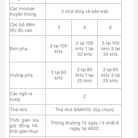
Các module
3 (mở rộng về bên trái)
truyền thông
Các bộ đếm
3
4
6
tốc độ cao
3 tại 100
3 tại 100
3 tại 100
Đơn pha
kHz 1 tại
kHz 3 tại
kHz
30 kHz
30 kHz
3 tại 80
3 tại 80
3 tại 80
Vuông pha
kHz 1 tại
kHz 3 tại
kHz
20 kHz
20 kHz
Các ngõ ra
2
xung
Thẻ nhớ
Thẻ nhớ SIMATIC (tùy chọn)
Thời gian lưu
Thông thường 10 ngày / ít nhất 6
giữ đồng hồ
ngày tại 400C
thời gian thực