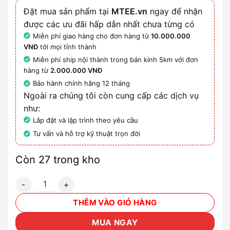
Đặt mua sản phẩm tại
MTEE.vn
ngay để nhận
được các ưu đãi hấp dẫn nhất chưa từng có
Miễn phí giao hàng cho đơn hàng từ
10.000.000
VNĐ
tới mọi tỉnh thành
Miễn phí ship nội thành trong bán kính 5km với đơn
hàng từ
2.000.000 VNĐ
Bảo hành chính hãng 12 tháng
Ngoài ra chúng tôi còn cung cấp các dịch vụ
như:
Lắp đặt và lập trình theo yêu cầu
Tư vấn và hỗ trợ kỹ thuật trọn đời
Còn 27 trong kho
6ES7211-1HE40-0XB0 - PLC S7-1200, CPU 1211C DC/DC/RE
THÊM VÀO GIỎ HÀNG
MUA NGAY