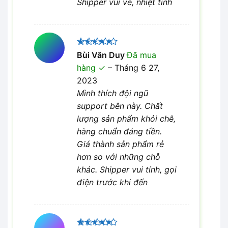
Shipper vui vẻ, nhiệt tình
Được xếp
Bùi Văn Duy
Đã mua
5
hạng
5
hàng
–
Tháng 6 27,
sao
2023
Mình thích đội ngũ
support bên này. Chất
lượng sản phẩm khỏi chê,
hàng chuẩn đáng tiền.
Giá thành sản phẩm rẻ
hơn so với những chỗ
khác. Shipper vui tính, gọi
điện trước khi đến