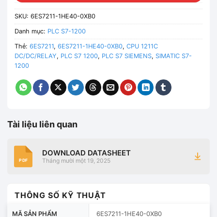
SKU:
6ES7211-1HE40-0XB0
Danh mục:
PLC S7-1200
Thẻ:
6ES7211
,
6ES7211-1HE40-0XB0
,
CPU 1211C
DC/DC/RELAY
,
PLC S7 1200
,
PLC S7 SIEMENS
,
SIMATIC S7-
1200
Tài liệu liên quan
DOWNLOAD DATASHEET
Tháng mười một 19, 2025
PDF
THÔNG SỐ KỸ THUẬT
MÃ SẢN PHẨM
6ES7211-1HE40-0XB0