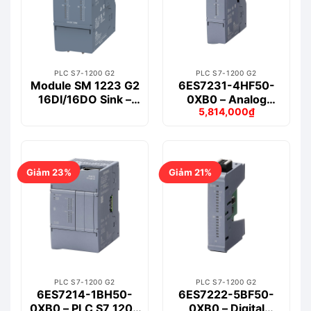
PLC S7-1200 G2
PLC S7-1200 G2
Module SM 1223 G2
6ES7231-4HF50-
16DI/16DO Sink –
0XB0 – Analog
5,814,000
₫
6ES7223-5BL50-
Module SM 1231 G2
Giá
Giá
1XB0
AI 8x 14-bit ADC
gốc
hiện
là:
tại
(±10V, ±5V, ±2.5V,
7,056,000₫.
là:
0-20mA, 4-20mA)
5,814,000₫.
Giảm 23%
Giảm 21%
PLC S7-1200 G2
PLC S7-1200 G2
6ES7214-1BH50-
6ES7222-5BF50-
0XB0 – PLC S7 1200
0XB0 – Digital