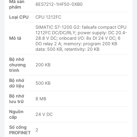
Mã sản
6ES7212-1HF50-0XB0
phẩm
Loại CPU
CPU 1212FC
SIMATIC S7-1200 G2: failsafe compact CPU
1212FC DC/DC/RLY; power supply: DC 20.4-
Mô tả
28.8 V DC; onboard I/O: 8x DI 24 V DC; 6
DO relay 2 A; memory: program 200 KB
data: 500 KB, retentivity: 20 KB
Bộ nhớ
chương
200 KB
trình
Bộ nhớ
500 KB
dữ liệu
Bộ nhớ
8 MB
lưu trữ
Nguồn
24 V DC
cấp
Số cổng
2
PROFINET