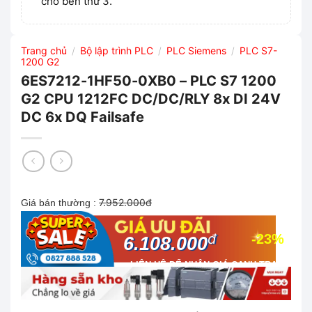
cho bên thứ 3.
Trang chủ
Bộ lập trình PLC
PLC Siemens
PLC S7-
/
/
/
1200 G2
6ES7212-1HF50-0XB0 – PLC S7 1200
G2 CPU 1212FC DC/DC/RLY 8x DI 24V
DC 6x DQ Failsafe
7.952.000đ
Giá bán thường :
đ
-23%
6.108.000
LIÊN HỆ ĐỂ NHẬN GIÁ CẠNH TRANH
NHẤT THỊ TRƯỜNG