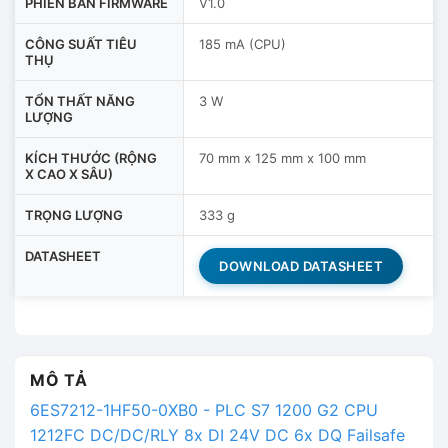
PHIÊN BẢN FIRMWARE
V1.0
CÔNG SUẤT TIÊU
185 mA (CPU)
THỤ
TỔN THẤT NĂNG
3 W
LƯỢNG
KÍCH THƯỚC (RỘNG
70 mm x 125 mm x 100 mm
X CAO X SÂU)
TRỌNG LƯỢNG
333 g
DATASHEET
DOWNLOAD DATASHEET
MÔ TẢ
6ES7212-1HF50-0XB0 - PLC S7 1200 G2 CPU
1212FC DC/DC/RLY 8x DI 24V DC 6x DQ Failsafe