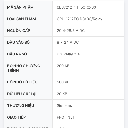
MÃ SẢN PHẨM
6ES7212-1HF50-0XB0
LOẠI SẢN PHẨM
CPU 1212FC DC/DC/Relay
NGUỒN CẤP
20.4-28.8 V DC
ĐẦU VÀO SỐ
8 x 24 V DC
ĐẦU RA SỐ
6 x Relay 2 A
BỘ NHỚ CHƯƠNG
200 KB
TRÌNH
BỘ NHỚ DỮ LIỆU
500 KB
DỮ LIỆU GIỮ LẠI
20 KB
THƯƠNG HIỆU
Siemens
GIAO TIẾP
PROFINET