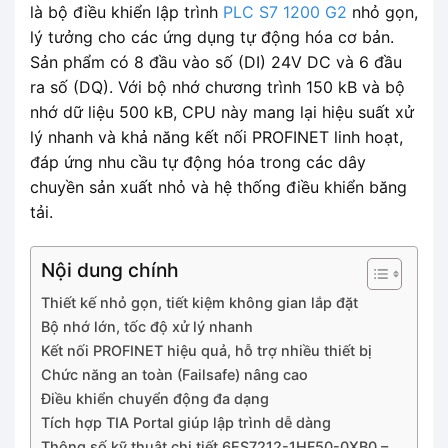
là bộ điều khiển lập trình
PLC S7 1200 G2
nhỏ gọn,
lý tưởng cho các ứng dụng tự động hóa cơ bản.
Sản phẩm có 8 đầu vào số (DI) 24V DC và 6 đầu
ra số (DQ). Với bộ nhớ chương trình 150 kB và bộ
nhớ dữ liệu 500 kB, CPU này mang lại hiệu suất xử
lý nhanh và khả năng kết nối PROFINET linh hoạt,
đáp ứng nhu cầu tự động hóa trong các dây
chuyền sản xuất nhỏ và hệ thống điều khiển băng
tải.
Nội dung chính
Thiết kế nhỏ gọn, tiết kiệm không gian lắp đặt
Bộ nhớ lớn, tốc độ xử lý nhanh
Kết nối PROFINET hiệu quả, hỗ trợ nhiều thiết bị
Chức năng an toàn (Failsafe) nâng cao
Điều khiển chuyển động đa dạng
Tích hợp TIA Portal giúp lập trình dễ dàng
Thông số kỹ thuật chi tiết 6ES7212-1HF50-0XB0 –