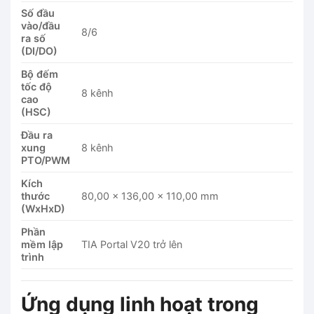
Số đầu
vào/đầu
8/6
ra số
(DI/DO)
Bộ đếm
tốc độ
8 kênh
cao
(HSC)
Đầu ra
xung
8 kênh
PTO/PWM
Kích
thước
80,00 x 136,00 x 110,00 mm
(WxHxD)
Phần
mềm lập
TIA Portal V20 trở lên
trình
Ứng dụng linh hoạt trong