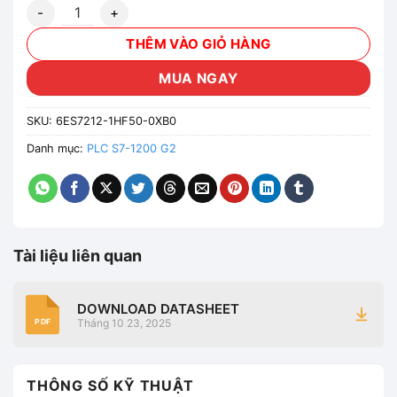
6ES7212-1HF50-0XB0 - PLC S7 1200 G2 CPU 1212FC DC/DC/R
THÊM VÀO GIỎ HÀNG
MUA NGAY
SKU:
6ES7212-1HF50-0XB0
Danh mục:
PLC S7-1200 G2
Tài liệu liên quan
DOWNLOAD DATASHEET
Tháng 10 23, 2025
PDF
THÔNG SỐ KỸ THUẬT