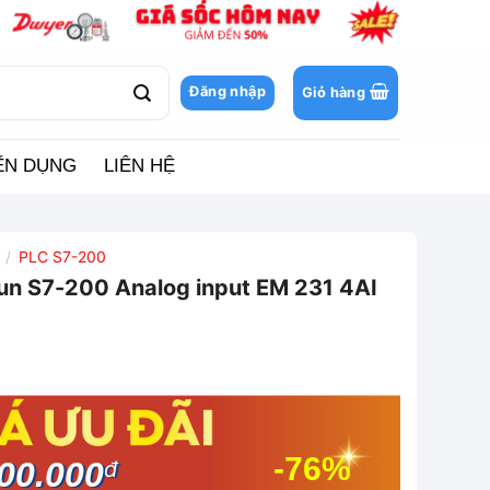
Đăng nhập
Giỏ hàng
ỂN DỤNG
LIÊN HỆ
PLC S7-200
/
n S7-200 Analog input EM 231 4AI
-76%
00.000
đ