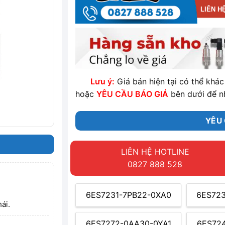
LIÊN H
Lưu ý:
Giá bán hiện tại có thể khác 
hoặc
YÊU CẦU BÁO GIÁ
bên dưới để n
YÊU 
LIÊN HỆ HOTLINE
0827 888 528
6ES7231-7PB22-0XA0
6ES72
ái.
6ES7272-0AA30-0YA1
6ES72