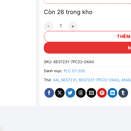
Còn 26 trong kho
6ES7231-7PC22-0XA0 - Mô đun S7-200 Ana
THÊM
SKU:
6ES7231-7PC22-0XA0
Danh mục:
PLC S7-200
Thẻ:
4AI
,
6ES7231
,
6ES7231-7PC22-0XA0
,
ANAL