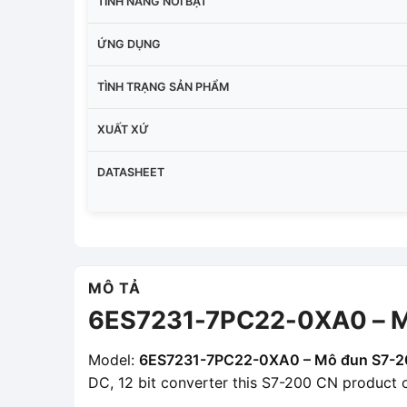
TÍNH NĂNG NỔI BẬT
ỨNG DỤNG
TÌNH TRẠNG SẢN PHẨM
XUẤT XỨ
DATASHEET
MÔ TẢ
6ES7231-7PC22-0XA0 – Mô
Model:
6ES7231-7PC22-0XA0 – Mô đun S7-20
DC, 12 bit converter this S7-200 CN product