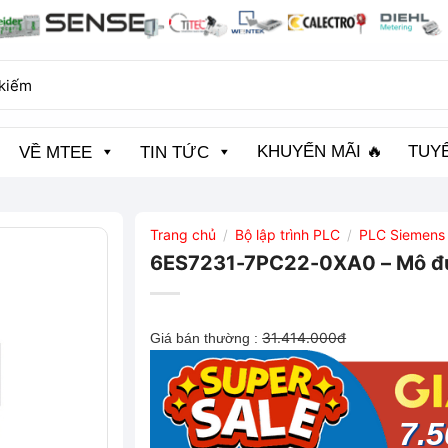
KHUYẾN MÃI 🔥
TUY
VỀ MTEE
TIN TỨC
Trang chủ
Bộ lập trình PLC
PLC Siemens
/
/
6ES7231-7PC22-0XA0 – Mô đu
31.414.000đ
Giá bán thường :
7.5