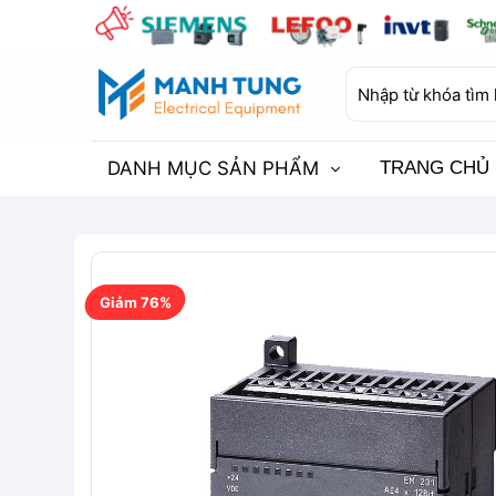
Bỏ
qua
nội
Tìm
dung
kiếm:
DANH MỤC SẢN PHẨM
TRANG CHỦ
Giảm 76%