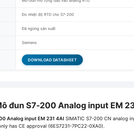
Mô-đun mở rộng đầu vào analog RTD
Đo nhiệt độ RTD cho S7-200
Đã ngừng sản xuất
Siemens
DOWNLOAD DATASHEET
 đun S7-200 Analog input EM 23
0 Analog input EM 231 4AI
SIMATIC S7-200 CN analog inp
 only has CE approval (6ES7231-7PC22-0XA0).