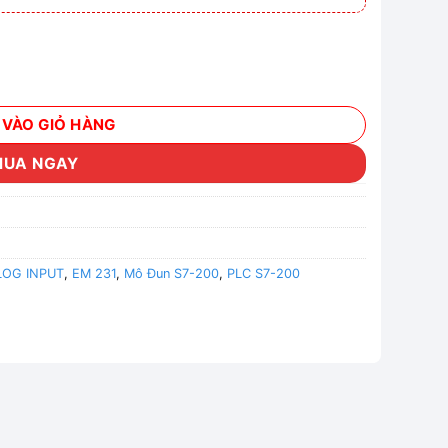
log input EM 231 4AI số lượng
 VÀO GIỎ HÀNG
MUA NGAY
OG INPUT
,
EM 231
,
Mô Đun S7-200
,
PLC S7-200