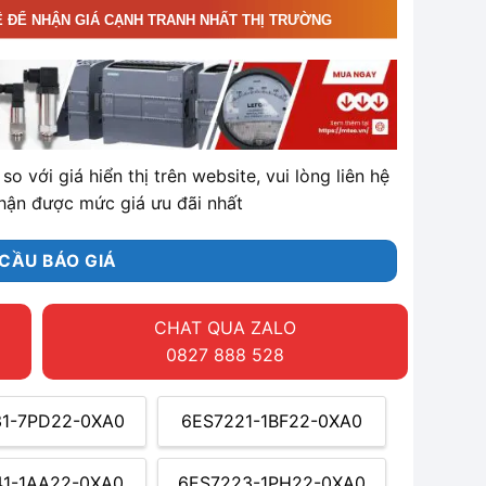
Ệ ĐỂ NHẬN GIÁ CẠNH TRANH NHẤT THỊ TRƯỜNG
so với giá hiển thị trên website, vui lòng liên hệ
hận được mức giá ưu đãi nhất
CẦU BÁO GIÁ
CHAT QUA ZALO
0827 888 528
31-7PD22-0XA0
6ES7221-1BF22-0XA0
41-1AA22-0XA0
6ES7223-1PH22-0XA0