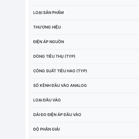
LOẠI SẢN PHẨM
THƯƠNG HIỆU
ĐIỆN ÁP NGUỒN
DÒNG TIÊU THỤ (TYP)
CÔNG SUẤT TIÊU HAO (TYP)
SỐ KÊNH ĐẦU VÀO ANALOG
LOẠI ĐẦU VÀO
DẢI ĐO ĐIỆN ÁP ĐẦU VÀO
ĐỘ PHÂN GIẢI