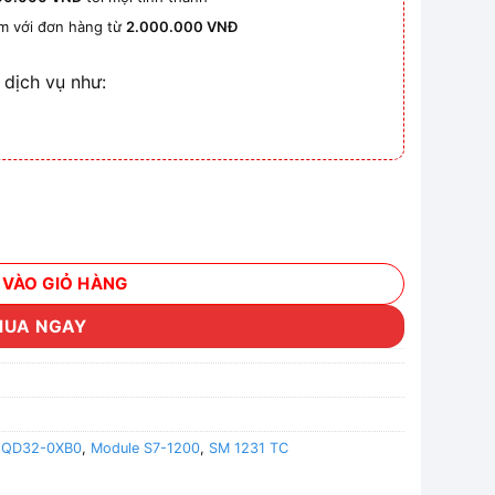
km với đơn hàng từ
2.000.000 VNĐ
 dịch vụ như:
SM 1231 TC, 4 AI THERMOCOUPLE số lượng
 VÀO GIỎ HÀNG
MUA NGAY
5QD32-0XB0
,
Module S7-1200
,
SM 1231 TC