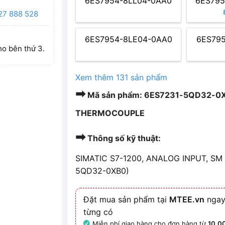
6ES7954-8LL04-0AA0
6ES795
27 888 528
6ES7954-8LE04-0AA0
6ES79
ho bên thứ 3.
Xem thêm 131 sản phẩm
➡
Mã sản phẩm: 6ES7231-5QD32-0XB
THERMOCOUPLE
➡
Thông số kỹ thuật:
SIMATIC S7-1200, ANALOG INPUT, SM
5QD32-0XB0)
Đặt mua sản phẩm tại
MTEE.vn
ngay
từng có
Miễn phí giao hàng cho đơn hàng từ
10.0