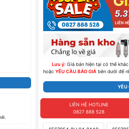
5.3
LIÊN H
Lưu ý:
Giá bán hiện tại có thể khác 
hoặc
YÊU CẦU BÁO GIÁ
bên dưới để n
YÊU 
LIÊN HỆ HOTLINE
0827 888 528
ái.