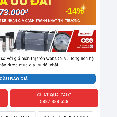
-14%
73.000
đ
Ệ ĐỂ NHẬN GIÁ CẠNH TRANH NHẤT THỊ TRƯỜNG
so với giá hiển thị trên website, vui lòng liên hệ
hận được mức giá ưu đãi nhất
CẦU BÁO GIÁ
CHAT QUA ZALO
0827 888 528