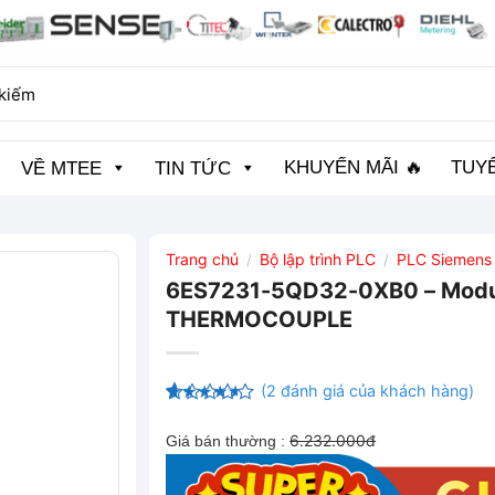
KHUYẾN MÃI 🔥
TUY
VỀ MTEE
TIN TỨC
Trang chủ
Bộ lập trình PLC
PLC Siemens
/
/
6ES7231-5QD32-0XB0 – Modul
THERMOCOUPLE
(
2
đánh giá của khách hàng)
4
12
trên 5
dựa trên
6.232.000đ
Giá bán thường :
đánh giá