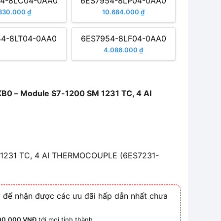
4-8LC04-0AA0
6ES7954-8LP04-0AA0
830.000 ₫
10.684.000 ₫
54-8LT04-0AA0
6ES7954-8LF04-0AA0
4.086.000 ₫
0 – Module S7-1200 SM 1231 TC, 4 AI
 1231 TC, 4 AI THERMOCOUPLE (6ES7231-
 để nhận được các ưu đãi hấp dẫn nhất chưa
00.000 VNĐ
tới mọi tỉnh thành