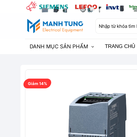
Bỏ
qua
nội
Tìm
dung
kiếm:
DANH MỤC SẢN PHẨM
TRANG CHỦ
Giảm 14%