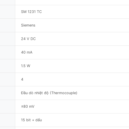
SM 1231 TC
Siemens
24 V DC
40 mA
1.5 W
4
Đầu dò nhiệt độ (Thermocouple)
±80 mV
15 bit + dấu