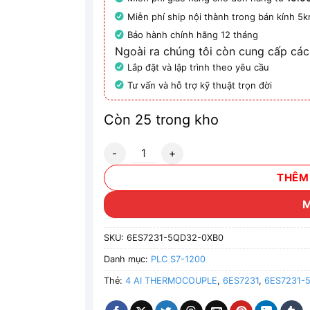
Miễn phí ship nội thành trong bán kính 5
Bảo hành chính hãng 12 tháng
Ngoài ra chúng tôi còn cung cấp các
Lắp đặt và lập trình theo yêu cầu
Tư vấn và hỗ trợ kỹ thuật trọn đời
Còn 25 trong kho
6ES7231-5QD32-0XB0 - Module S7-1200 
THÊM
SKU:
6ES7231-5QD32-0XB0
Danh mục:
PLC S7-1200
Thẻ:
4 AI THERMOCOUPLE
,
6ES7231
,
6ES7231-