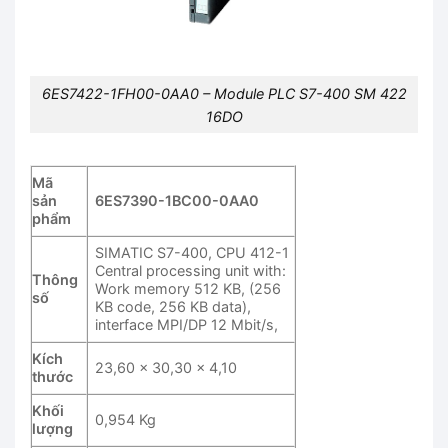
6ES7422-1FH00-0AA0 – Module PLC S7-400 SM 422
16DO
Mã
sản
6ES7390-1BC00-0AA0
phẩm
SIMATIC S7-400, CPU 412-1
Central processing unit with:
Thông
Work memory 512 KB, (256
số
KB code, 256 KB data),
interface MPI/DP 12 Mbit/s,
Kích
23,60 x 30,30 x 4,10
thước
Khối
0,954 Kg
lượng