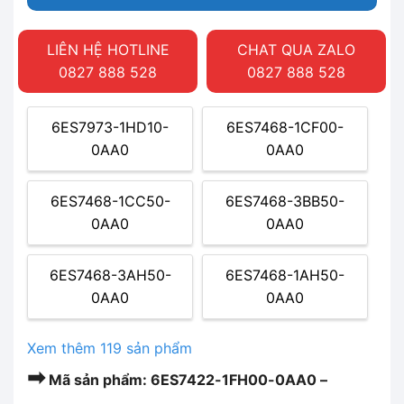
LIÊN HỆ HOTLINE
CHAT QUA ZALO
0827 888 528
0827 888 528
6ES7973-1HD10-
6ES7468-1CF00-
0AA0
0AA0
6ES7468-1CC50-
6ES7468-3BB50-
0AA0
0AA0
6ES7468-3AH50-
6ES7468-1AH50-
0AA0
0AA0
Xem thêm 119 sản phẩm
➡
Mã sản phẩm: 6ES7422-1FH00-0AA0 –