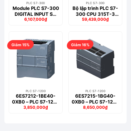
PLC S7-300
PLC S7-300
Module PLC S7-300
Bộ lập trình PLC S7-
DIGITAL INPUT SM
300 CPU 315T-3
6,107,000
₫
59,439,000
₫
321 – 6ES7321-
PN/DP – 6ES7315-
Giá
Giá
Giá
Giá
1BH02-0AA0
7TJ10-0AB0
gốc
hiện
gốc
hiện
là:
tại
là:
tại
7,206,000₫.
là:
62,606,000₫.
là:
6,107,000₫.
59,439,000₫.
Giảm 15%
Giảm 16%
PLC S7-1200
PLC S7-1200
6ES7212-1BE40-
6ES7215-1BG40-
0XB0 – PLC S7-1200
0XB0 – PLC S7-1200
3,850,000
₫
8,650,000
₫
CPU 1212C
CPU 1215C,
Giá
Giá
Giá
Giá
AC/DC/RLY
AC/DC/RELAY
gốc
hiện
gốc
hiện
là:
tại
là:
tại
4,532,000₫.
là:
10,324,000₫.
là:
3,850,000₫.
8,650,000₫.