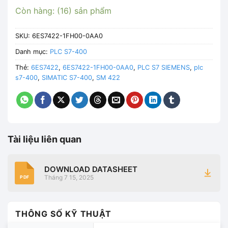
Còn hàng: (16) sản phẩm
SKU:
6ES7422-1FH00-0AA0
Danh mục:
PLC S7-400
Thẻ:
6ES7422
,
6ES7422-1FH00-0AA0
,
PLC S7 SIEMENS
,
plc
s7-400
,
SIMATIC S7-400
,
SM 422
Tài liệu liên quan
DOWNLOAD DATASHEET
Tháng 7 15, 2025
PDF
THÔNG SỐ KỸ THUẬT