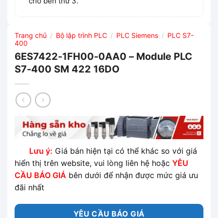
cho bên thứ 3.
Trang chủ
Bộ lập trình PLC
PLC Siemens
PLC S7-
/
/
/
400
6ES7422-1FH00-0AA0 – Module PLC
S7-400 SM 422 16DO
Lưu ý:
Giá bán hiện tại có thể khác so với giá
hiển thị trên website, vui lòng liên hệ hoặc
YÊU
CẦU BÁO GIÁ
bên dưới để nhận được mức giá ưu
đãi nhất
YÊU CẦU BÁO GIÁ