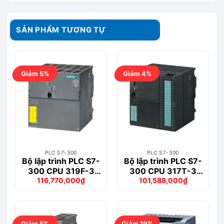
SẢN PHẨM TƯƠNG TỰ
Giảm 5%
Giảm 4%
PLC S7-300
PLC S7-300
Bộ lập trình PLC S7-
Bộ lập trình PLC S7-
300 CPU 319F-3
300 CPU 317T-3
116,770,000
₫
101,588,000
₫
PN/DP – 6ES7318-
PN/DP – 6ES7317-
Giá
Giá
Giá
Giá
3FL01-0AB0
7TK10-0AB0
gốc
hiện
gốc
hiện
là:
tại
là:
tại
123,532,000₫.
là:
105,892,000₫.
là:
116,770,000₫.
101,588,000₫.
Giảm 5%
Giảm 19%