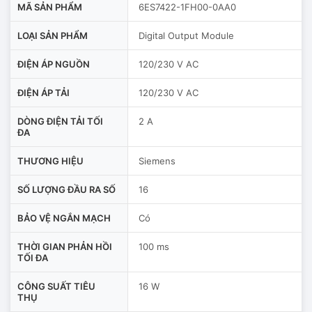
MÃ SẢN PHẨM
6ES7422-1FH00-0AA0
LOẠI SẢN PHẨM
Digital Output Module
ĐIỆN ÁP NGUỒN
120/230 V AC
ĐIỆN ÁP TẢI
120/230 V AC
DÒNG ĐIỆN TẢI TỐI
2 A
ĐA
THƯƠNG HIỆU
Siemens
SỐ LƯỢNG ĐẦU RA SỐ
16
BẢO VỆ NGẮN MẠCH
Có
THỜI GIAN PHẢN HỒI
100 ms
TỐI ĐA
CÔNG SUẤT TIÊU
16 W
THỤ