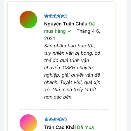
Được xếp
Nguyễn Tuấn Châu
Đã
5
hạng
5
mua hàng
–
Tháng 4 6,
sao
2021
Sản phẩm bao bọc tốt,
tuy nhiên vẫn bị bong, có
thể do quá trình vận
chuyển. CSKH chuyên
nghiệp, giải quyết vấn đề
nhanh. Tuyệt vờii, quá xịn
xò. Giá mình thấy là tốt
hơn các bên.
Được xếp
Trần Cao Khải
Đã mua
hạng
5