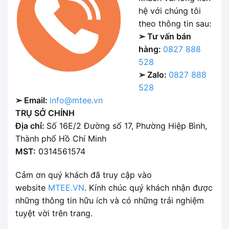
hệ với chúng tôi
theo thông tin sau:
➢ Tư vấn bán
hàng:
0827 888
528
➢ Zalo:
0827 888
528
➢ Email:
info@mtee.vn
TRỤ SỞ CHÍNH
Địa chỉ:
Số 16E/2 Đường số 17, Phường Hiệp Bình,
Thành phố Hồ Chí Minh
MST:
0314561574
Cảm ơn quý khách đã truy cập vào
website
MTEE.VN
. Kính chúc quý khách nhận được
những thông tin hữu ích và có những trải nghiệm
tuyệt vời trên trang.