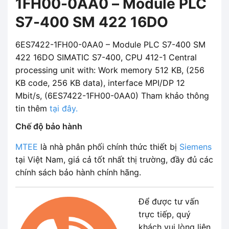
1FH00-0AA0 – Module PLC
S7-400 SM 422 16DO
6ES7422-1FH00-0AA0 – Module PLC S7-400 SM
422 16DO SIMATIC S7-400, CPU 412-1 Central
processing unit with: Work memory 512 KB, (256
KB code, 256 KB data), interface MPI/DP 12
Mbit/s, (6ES7422-1FH00-0AA0) Tham khảo thông
tin thêm
tại đây.
Chế độ bảo hành
MTEE
là nhà phân phối chính thức thiết bị
Siemens
tại Việt Nam, giá cả tốt nhất thị trường, đầy đủ các
chính sách bảo hành chính hãng.
Để được tư vấn
trực tiếp, quý
khách vui lòng liên