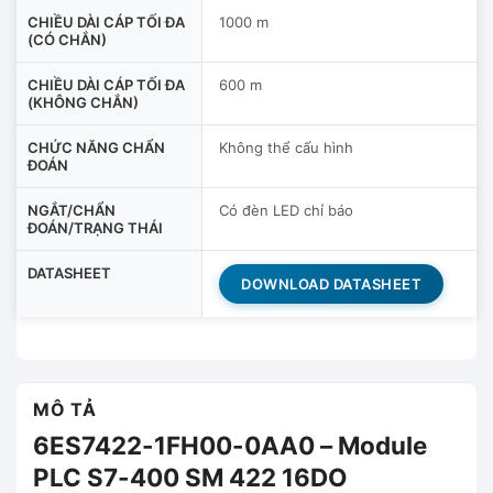
CHIỀU DÀI CÁP TỐI ĐA
1000 m
(CÓ CHẮN)
CHIỀU DÀI CÁP TỐI ĐA
600 m
(KHÔNG CHẮN)
CHỨC NĂNG CHẨN
Không thể cấu hình
ĐOÁN
NGẮT/CHẨN
Có đèn LED chỉ báo
ĐOÁN/TRẠNG THÁI
DATASHEET
DOWNLOAD DATASHEET
MÔ TẢ
6ES7422-1FH00-0AA0 – Module
PLC S7-400 SM 422 16DO