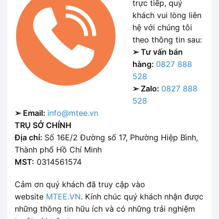
trực tiếp, quý
khách vui lòng liên
hệ với chúng tôi
theo thông tin sau:
➢ Tư vấn bán
hàng:
0827 888
528
➢ Zalo:
0827 888
528
➢ Email:
info@mtee.vn
TRỤ SỞ CHÍNH
Địa chỉ:
Số 16E/2 Đường số 17, Phường Hiệp Bình,
Thành phố Hồ Chí Minh
MST:
0314561574
Cảm ơn quý khách đã truy cập vào
website
MTEE.VN
. Kính chúc quý khách nhận được
những thông tin hữu ích và có những trải nghiệm