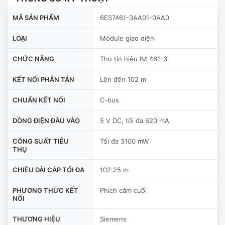
MÃ SẢN PHẨM
6ES7461-3AA01-0AA0
LOẠI
Module giao diện
CHỨC NĂNG
Thu tín hiệu IM 461-3
KẾT NỐI PHÂN TÁN
Lên đến 102 m
CHUẨN KẾT NỐI
C-bus
DÒNG ĐIỆN ĐẦU VÀO
5 V DC, tối đa 620 mA
CÔNG SUẤT TIÊU
Tối đa 3100 mW
THỤ
CHIỀU DÀI CÁP TỐI ĐA
102.25 m
PHƯƠNG THỨC KẾT
Phích cắm cuối
NỐI
THƯƠNG HIỆU
Siemens