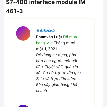
S7-400 interface module IM
461-3
Được xếp
Phạmvăn Luật
Đã mua
5
hạng
5
hàng
–
Tháng mười
sao
một 1, 2021
Dễ dàng sử dụng, phù
hợp cho người mới bắt
đầu. Tuyệt vờii, quá xịn
xò. Có hỗ trợ tư vấn qua
Zalo và trực tiếp luôn.
Bên này giao hàng khá
nhanh