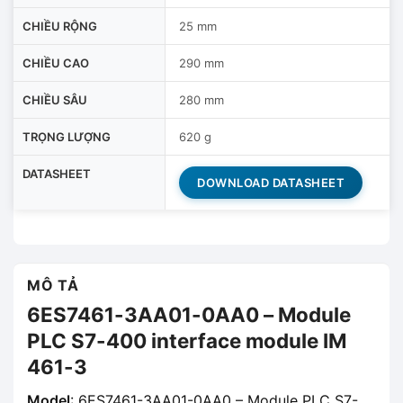
CHIỀU RỘNG
25 mm
CHIỀU CAO
290 mm
CHIỀU SÂU
280 mm
TRỌNG LƯỢNG
620 g
DATASHEET
DOWNLOAD DATASHEET
MÔ TẢ
6ES7461-3AA01-0AA0 – Module
PLC S7-400 interface module IM
461-3
Model
: 6ES7461-3AA01-0AA0 – Module PLC S7-