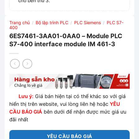
cho bên thứ 3.
Trang chủ
Bộ lập trình PLC
PLC Siemens
PLC S7-
/
/
/
400
6ES7461-3AA01-0AA0 – Module PLC
S7-400 interface module IM 461-3
Lưu ý:
Giá bán hiện tại có thể khác so với giá
hiển thị trên website, vui lòng liên hệ hoặc
YÊU
CẦU BÁO GIÁ
bên dưới để nhận được mức giá ưu
đãi nhất
YÊU CẦU BÁO GIÁ