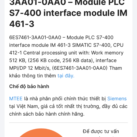
3AA01-0AA0 – Module PLC
S7-400 interface module IM
461-3
6ES7461-3AA01-0AA0 – Module PLC S7-400
interface module IM 461-3 SIMATIC S7-400, CPU
412-1 Central processing unit with: Work memory
512 KB, (256 KB code, 256 KB data), interface
MPI/DP 12 Mbit/s, (6ES7461-3AA01-0AA0) Tham
khảo thông tin thêm
tại đây.
Chế độ bảo hành
MTEE
là nhà phân phối chính thức thiết bị
Siemens
tại Việt Nam, giá cả tốt nhất thị trường, đầy đủ các
chính sách bảo hành chính hãng.
Để được tư vấn