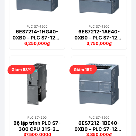
PLC S7-1200
PLC S7-1200
6ES7214-1HG40-
6ES7212-1AE40-
0XB0 – PLC S7-1200
0XB0 – PLC S7-1200
6,250,000
₫
3,750,000
₫
CPU 1214C
CPU 1212C
Giá
Giá
Giá
Giá
DC/DC/RELAY
DC/DC/DC
gốc
hiện
gốc
hiện
là:
tại
là:
tại
6,433,000₫.
là:
4,651,000₫.
là:
6,250,000₫.
3,750,000₫.
Giảm 58%
Giảm 15%
PLC S7-300
PLC S7-1200
Bộ lập trình PLC S7-
6ES7212-1BE40-
300 CPU 315-2
0XB0 – PLC S7-1200
37,500,000
₫
3,850,000
₫
PN/DP – 6ES7315-
CPU 1212C