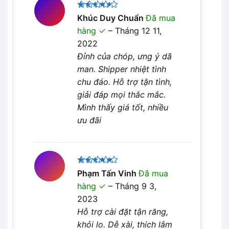
Được
Khúc Duy Chuẩn
Đã mua
xếp hạng
hàng
–
Tháng 12 11,
4
5 sao
2022
Đỉnh của chóp, ưng ý dã
man. Shipper nhiệt tình
chu đáo. Hỗ trợ tận tình,
giải đáp mọi thắc mắc.
Mình thấy giá tốt, nhiều
ưu đãi
Được xếp
Phạm Tấn Vinh
Đã mua
5
hạng
5
hàng
–
Tháng 9 3,
sao
2023
Hỗ trợ cài đặt tận răng,
khỏi lo. Dễ xài, thích lắm