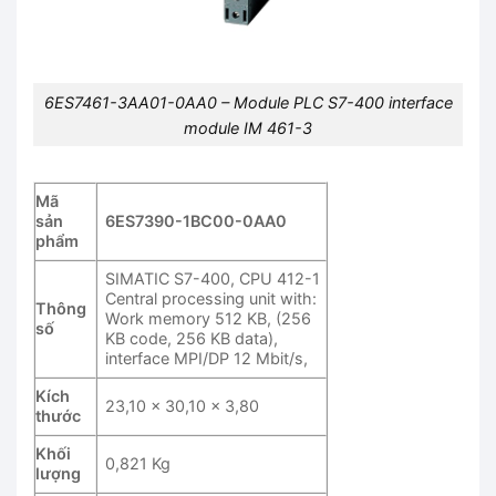
6ES7461-3AA01-0AA0 – Module PLC S7-400 interface
module IM 461-3
Mã
sản
6ES7390-1BC00-0AA0
phẩm
SIMATIC S7-400, CPU 412-1
Central processing unit with:
Thông
Work memory 512 KB, (256
số
KB code, 256 KB data),
interface MPI/DP 12 Mbit/s,
Kích
23,10 x 30,10 x 3,80
thước
Khối
0,821 Kg
lượng