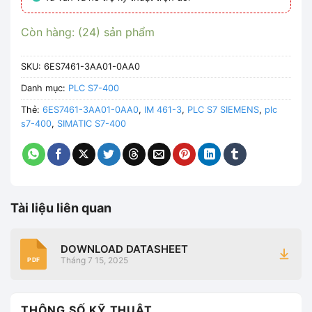
Còn hàng: (24) sản phẩm
SKU:
6ES7461-3AA01-0AA0
Danh mục:
PLC S7-400
Thẻ:
6ES7461-3AA01-0AA0
,
IM 461-3
,
PLC S7 SIEMENS
,
plc
s7-400
,
SIMATIC S7-400
Tài liệu liên quan
DOWNLOAD DATASHEET
Tháng 7 15, 2025
PDF
THÔNG SỐ KỸ THUẬT