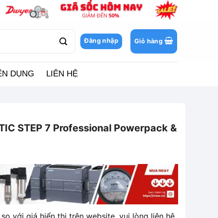
Đăng nhập
Giỏ hàng
ỂN DỤNG
LIÊN HỆ
C STEP 7 Professional Powerpack &
so với giá hiển thị trên website, vui lòng liên hệ