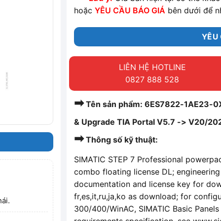
hoặc
YÊU CẦU BÁO GIÁ
bên dưới để n
YÊU 
LIÊN HỆ HOTLINE
0827 888 528
➡
Tên sản phẩm: 6ES7822-1AE23-0XC
& Upgrade TIA Portal V5.7 -> V20/20
➡
Thông số kỹ thuật:
SIMATIC STEP 7 Professional powerpa
combo floating license DL; engineering 
documentation and license key for dow
fr,es,it,ru,ja,ko as download; for conf
ái.
300/400/WinAC, SIMATIC Basic Panels 