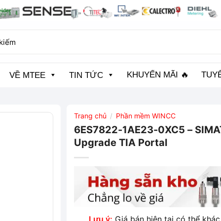
KHUYẾN MÃI 🔥
TUY
VỀ MTEE
TIN TỨC
Trang chủ
Phần mềm WINCC
/
6ES7822-1AE23-0XC5 – SIMATI
Upgrade TIA Portal
Lưu ý:
Giá bán hiện tại có thể khác 