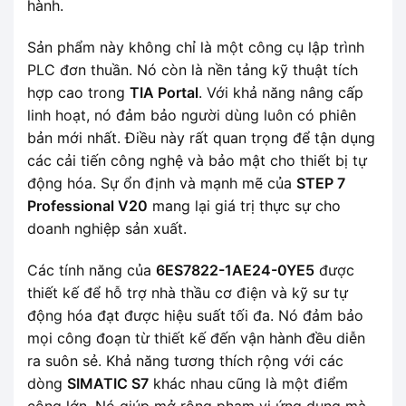
hành.
Sản phẩm này không chỉ là một công cụ lập trình
PLC đơn thuần. Nó còn là nền tảng kỹ thuật tích
hợp cao trong
TIA Portal
. Với khả năng nâng cấp
linh hoạt, nó đảm bảo người dùng luôn có phiên
bản mới nhất. Điều này rất quan trọng để tận dụng
các cải tiến công nghệ và bảo mật cho thiết bị tự
động hóa. Sự ổn định và mạnh mẽ của
STEP 7
Professional V20
mang lại giá trị thực sự cho
doanh nghiệp sản xuất.
Các tính năng của
6ES7822-1AE24-0YE5
được
thiết kế để hỗ trợ nhà thầu cơ điện và kỹ sư tự
động hóa đạt được hiệu suất tối đa. Nó đảm bảo
mọi công đoạn từ thiết kế đến vận hành đều diễn
ra suôn sẻ. Khả năng tương thích rộng với các
dòng
SIMATIC S7
khác nhau cũng là một điểm
cộng lớn. Nó giúp mở rộng phạm vi ứng dụng mà