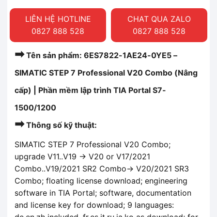
LIÊN HỆ HOTLINE
CHAT QUA ZALO
0827 888 528
0827 888 528
➡
Tên sản phẩm: 6ES7822-1AE24-0YE5 –
SIMATIC STEP 7 Professional V20 Combo (Nâng
cấp) | Phần mềm lập trình TIA Portal S7-
1500/1200
➡
Thông số kỹ thuật:
SIMATIC STEP 7 Professional V20 Combo;
upgrade V11..V19 -> V20 or V17/2021
Combo..V19/2021 SR2 Combo-> V20/2021 SR3
Combo; floating license download; engineering
software in TIA Portal; software, documentation
and license key for download; 9 languages:
de,en,zh included, fr,es,it,ru,ja,ko as download; for