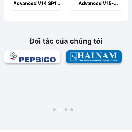
Advanced V14 SP1-
Advanced V15-
6AV2102-0AA04-
6AV2102-0AA05-
0AA5
0AA5
Đối tác của chúng tôi