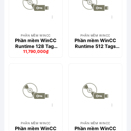
PHẦN MỀM WINCC
PHẦN MỀM WINCC
Phần mềm WinCC
Phần mềm WinCC
Runtime 128 Tags
Runtime 512 Tags
11,790,000
₫
V15- 6AV2104-
V15- 6AV2104-
Giá
Giá
0BA05-0AA0
0DA05-0AA0
gốc
hiện
là:
tại
12,393,000₫.
là:
11,790,000₫.
PHẦN MỀM WINCC
PHẦN MỀM WINCC
Phần mềm WinCC
Phần mềm WinCC