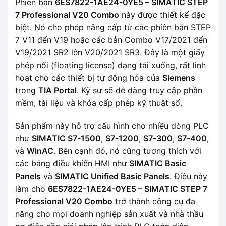
Phiên bản
6ES7822-1AE24-0YE5 – SIMATIC STEP
7 Professional V20 Combo
này được thiết kế đặc
biệt. Nó cho phép nâng cấp từ các phiên bản STEP
7 V11 đến V19 hoặc các bản Combo V17/2021 đến
V19/2021 SR2 lên V20/2021 SR3. Đây là một giấy
phép nổi (floating license) dạng tải xuống, rất linh
hoạt cho các thiết bị tự động hóa của
Siemens
trong
TIA Portal
. Kỹ sư sẽ dễ dàng truy cập phần
mềm, tài liệu và khóa cấp phép kỹ thuật số.
Sản phẩm này hỗ trợ cấu hình cho nhiều dòng PLC
như
SIMATIC S7-1500
,
S7-1200
,
S7-300
,
S7-400
,
và
WinAC
. Bên cạnh đó, nó cũng tương thích với
các bảng điều khiển HMI như
SIMATIC Basic
Panels
và
SIMATIC Unified Basic Panels
. Điều này
làm cho
6ES7822-1AE24-0YE5 – SIMATIC STEP 7
Professional V20 Combo
trở thành công cụ đa
năng cho mọi doanh nghiệp sản xuất và nhà thầu