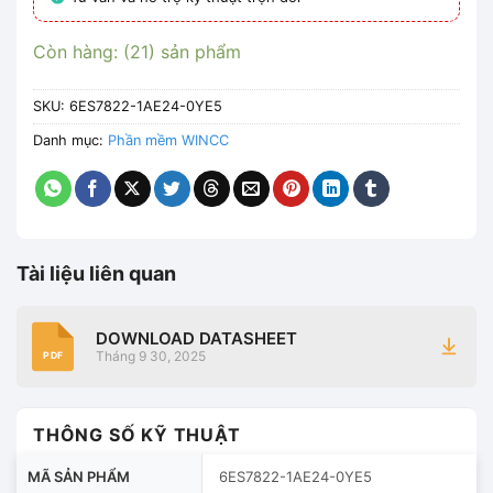
Còn hàng: (21) sản phẩm
SKU:
6ES7822-1AE24-0YE5
Danh mục:
Phần mềm WINCC
Tài liệu liên quan
DOWNLOAD DATASHEET
Tháng 9 30, 2025
PDF
THÔNG SỐ KỸ THUẬT
MÃ SẢN PHẨM
6ES7822-1AE24-0YE5