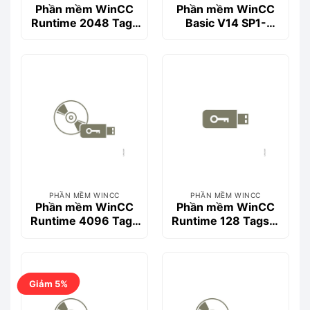
Phần mềm WinCC
Phần mềm WinCC
Runtime 2048 Tags
Basic V14 SP1-
V14 SP1- 6AV2104-
6AV2100-0AA04-
0FA04-0AA0
0AA5
PHẦN MỀM WINCC
PHẦN MỀM WINCC
Phần mềm WinCC
Phần mềm WinCC
Runtime 4096 Tags
Runtime 128 Tags->
V15- 6AV2104-
512 Tags V15-
0HA05-0AA0
6AV2104-2BD05-
0BD0
Giảm 5%