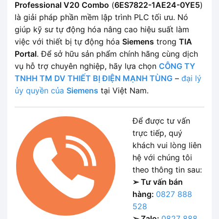
Professional V20 Combo
(
6ES7822-1AE24-0YE5
)
là giải pháp phần mềm lập trình PLC tối ưu. Nó
giúp kỹ sư tự động hóa nâng cao hiệu suất làm
việc với thiết bị tự động hóa
Siemens
trong
TIA
Portal
. Để sở hữu sản phẩm chính hãng cùng dịch
vụ hỗ trợ chuyên nghiệp, hãy lựa chọn
CÔNG TY
TNHH TM DV THIẾT BỊ ĐIỆN MẠNH TÙNG
–
đại lý
ủy quyền của
Siemens
tại Việt Nam.
Để được tư vấn
trực tiếp, quý
khách vui lòng liên
hệ với chúng tôi
theo thông tin sau:
➢ Tư vấn bán
hàng:
0827 888
528
➢ Zalo:
0827 888