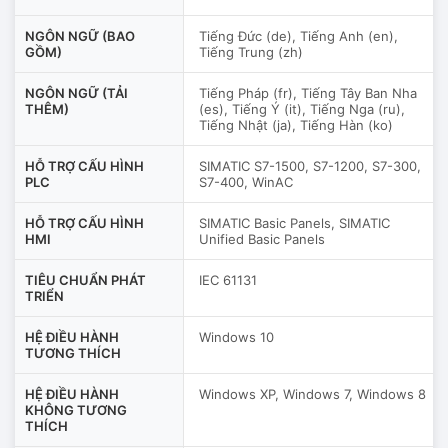
NGÔN NGỮ (BAO
Tiếng Đức (de), Tiếng Anh (en),
GỒM)
Tiếng Trung (zh)
NGÔN NGỮ (TẢI
Tiếng Pháp (fr), Tiếng Tây Ban Nha
THÊM)
(es), Tiếng Ý (it), Tiếng Nga (ru),
Tiếng Nhật (ja), Tiếng Hàn (ko)
HỖ TRỢ CẤU HÌNH
SIMATIC S7-1500, S7-1200, S7-300,
PLC
S7-400, WinAC
HỖ TRỢ CẤU HÌNH
SIMATIC Basic Panels, SIMATIC
HMI
Unified Basic Panels
TIÊU CHUẨN PHÁT
IEC 61131
TRIỂN
HỆ ĐIỀU HÀNH
Windows 10
TƯƠNG THÍCH
HỆ ĐIỀU HÀNH
Windows XP, Windows 7, Windows 8
KHÔNG TƯƠNG
THÍCH