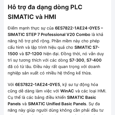
Hỗ trợ đa dạng dòng PLC
SIMATIC và HMI
Điểm mạnh thực sự của
6ES7822-1AE24-0YE5 –
SIMATIC STEP 7 Professional V20 Combo
là khả
năng hỗ trợ phổ rộng. Phần mềm này cho phép
cấu hình và lập trình hiệu quả cho
SIMATIC S7-
1500
và
S7-1200
hiện đại. Đồng thời, nó vẫn duy
trì sự tương thích với các dòng
S7-300
,
S7-400
đã có từ lâu. Điều này rất quan trọng với doanh
nghiệp sản xuất có nhiều hệ thống kế thừa.
Với
6ES7822-1AE24-0YE5
, kỹ sư tự động hóa
cũng dễ dàng làm việc với
WinAC
và các loại HMI.
Cụ thể là các bảng điều khiển
SIMATIC Basic
Panels
và
SIMATIC Unified Basic Panels
. Sự đa
năng này giúp người dùng không cần phải đầu tư